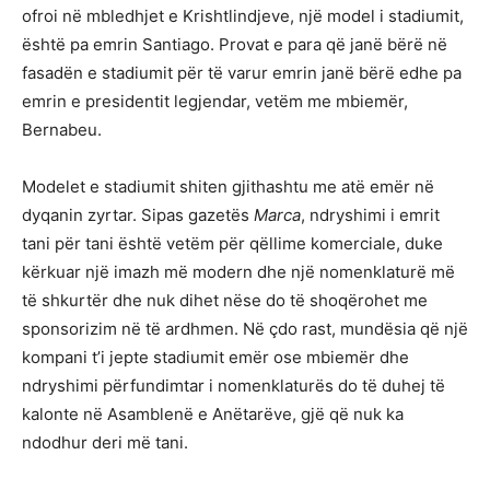
ofroi në mbledhjet e Krishtlindjeve, një model i stadiumit,
është pa emrin Santiago. Provat e para që janë bërë në
fasadën e stadiumit për të varur emrin janë bërë edhe pa
emrin e presidentit legjendar, vetëm me mbiemër,
Bernabeu.
Modelet e stadiumit shiten gjithashtu me atë emër në
dyqanin zyrtar. Sipas gazetës
Marca
, ndryshimi i emrit
tani për tani është vetëm për qëllime komerciale, duke
kërkuar një imazh më modern dhe një nomenklaturë më
të shkurtër dhe nuk dihet nëse do të shoqërohet me
sponsorizim në të ardhmen. Në çdo rast, mundësia që një
kompani t’i jepte stadiumit emër ose mbiemër dhe
ndryshimi përfundimtar i nomenklaturës do të duhej të
kalonte në Asamblenë e Anëtarëve, gjë që nuk ka
ndodhur deri më tani.