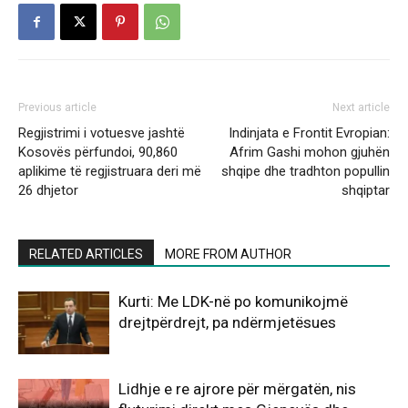
Previous article
Next article
Regjistrimi i votuesve jashtë
Indinjata e Frontit Evropian:
Kosovës përfundoi, 90,860
Afrim Gashi mohon gjuhën
aplikime të regjistruara deri më
shqipe dhe tradhton popullin
26 dhjetor
shqiptar
RELATED ARTICLES
MORE FROM AUTHOR
Kurti: Me LDK-në po komunikojmë
drejtpërdrejt, pa ndërmjetësues
Lidhje e re ajrore për mërgatën, nis