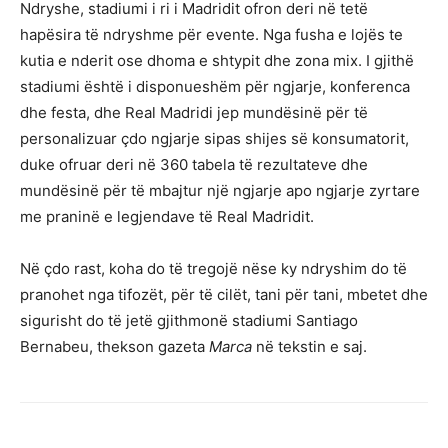
Ndryshe, stadiumi i ri i Madridit ofron deri në tetë
hapësira të ndryshme për evente. Nga fusha e lojës te
kutia e nderit ose dhoma e shtypit dhe zona mix. I gjithë
stadiumi është i disponueshëm për ngjarje, konferenca
dhe festa, dhe Real Madridi jep mundësinë për të
personalizuar çdo ngjarje sipas shijes së konsumatorit,
duke ofruar deri në 360 tabela të rezultateve dhe
mundësinë për të mbajtur një ngjarje apo ngjarje zyrtare
me praninë e legjendave të Real Madridit.
Në çdo rast, koha do të tregojë nëse ky ndryshim do të
pranohet nga tifozët, për të cilët, tani për tani, mbetet dhe
sigurisht do të jetë gjithmonë stadiumi Santiago
Bernabeu, thekson gazeta
Marca
në tekstin e saj.