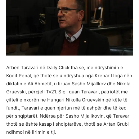
Arben Taravari në Daily Click tha se, me ndryshimin e
Kodit Penal, që thotë se u ndryshua nga Krenar Lloga nën
diktatin e Ali Ahmetit, u liruan Sasho Mijallkov dhe Nikola
Gruevski, përcjell Tv21. Siç i quan Taravari, patriotët me
çifteli e nxorën në Hungari Nikolla Gruevskin që këtë të
fundit, Taravari e quan njeriun më të ashpër dhe të keq
për shqiptarët. Ndërsa për Sasho Mijallkovin, që Taravari
thotë se është kasap i shqiptarëve, thotë se Artan Grubi
ndihmoi në lirimin e tij.