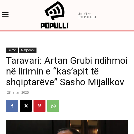
Ju flet
POPULLI
Lajme
Maqedoni
Taravari: Artan Grubi ndihmoi
në lirimin e “kas’apit të
shqiptarëve” Sasho Mijallkov
28 Janar, 2025