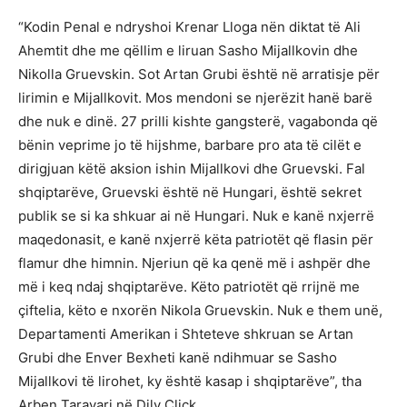
“Kodin Penal e ndryshoi Krenar Lloga nën diktat të Ali
Ahemtit dhe me qëllim e liruan Sasho Mijallkovin dhe
Nikolla Gruevskin. Sot Artan Grubi është në arratisje për
lirimin e Mijallkovit. Mos mendoni se njerëzit hanë barë
dhe nuk e dinë. 27 prilli kishte gangsterë, vagabonda që
bënin veprime jo të hijshme, barbare pro ata të cilët e
dirigjuan këtë aksion ishin Mijallkovi dhe Gruevski. Fal
shqiptarëve, Gruevski është në Hungari, është sekret
publik se si ka shkuar ai në Hungari. Nuk e kanë nxjerrë
maqedonasit, e kanë nxjerrë këta patriotët që flasin për
flamur dhe himnin. Njeriun që ka qenë më i ashpër dhe
më i keq ndaj shqiptarëve. Këto patriotët që rrijnë me
çiftelia, këto e nxorën Nikola Gruevskin. Nuk e them unë,
Departamenti Amerikan i Shteteve shkruan se Artan
Grubi dhe Enver Bexheti kanë ndihmuar se Sasho
Mijallkovi të lirohet, ky është kasap i shqiptarëve”, tha
Arben Taravari në Dily Click.