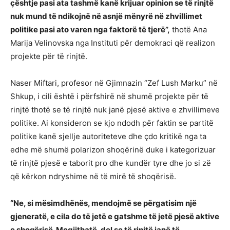
çështje pasi ata tashmë kanë krijuar opinion se të rinjtë
nuk mund të ndikojnë në asnjë mënyrë në zhvillimet
politike pasi ato varen nga faktorë të tjerë”,
thotë Ana
Marija Velinovska nga Instituti për demokraci që realizon
projekte për të rinjtë.
Naser Miftari, profesor në Gjimnazin “Zef Lush Marku” në
Shkup, i cili është i përfshirë në shumë projekte për të
rinjtë thotë se të rinjtë nuk janë pjesë aktive e zhvillimeve
politike. Ai konsideron se kjo ndodh për faktin se partitë
politike kanë sjellje autoriteteve dhe çdo kritikë nga ta
edhe më shumë polarizon shoqërinë duke i kategorizuar
të rinjtë pjesë e taborit pro dhe kundër tyre dhe jo si zë
që kërkon ndryshime në të mirë të shoqërisë.
“Ne, si mësimdhënës, mendojmë se përgatisim një
gjeneratë, e cila do të jetë e gatshme të jetë pjesë aktive
e shoqërisë. Megjithatë, del se të rinjtë janë të