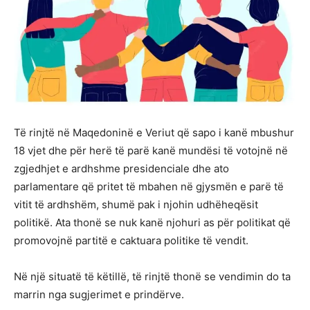
Të rinjtë në Maqedoninë e Veriut që sapo i kanë mbushur
18 vjet dhe për herë të parë kanë mundësi të votojnë në
zgjedhjet e ardhshme presidenciale dhe ato
parlamentare që pritet të mbahen në gjysmën e parë të
vitit të ardhshëm, shumë pak i njohin udhëheqësit
politikë. Ata thonë se nuk kanë njohuri as për politikat që
promovojnë partitë e caktuara politike të vendit.
Në një situatë të këtillë, të rinjtë thonë se vendimin do ta
marrin nga sugjerimet e prindërve.