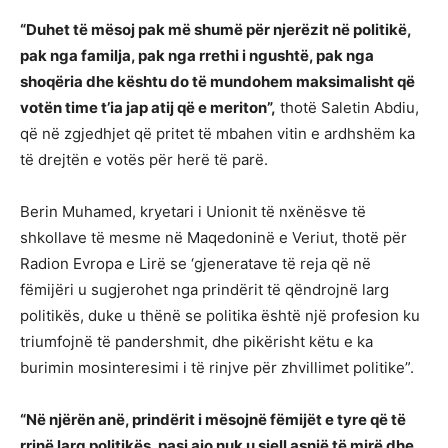
“Duhet të mësoj pak më shumë për njerëzit në politikë,
pak nga familja, pak nga rrethi i ngushtë, pak nga
shoqëria dhe kështu do të mundohem maksimalisht që
votën time t’ia jap atij që e meriton”,
thotë Saletin Abdiu,
që në zgjedhjet që pritet të mbahen vitin e ardhshëm ka
të drejtën e votës për herë të parë.
Berin Muhamed, kryetari i Unionit të nxënësve të
shkollave të mesme në Maqedoninë e Veriut, thotë për
Radion Evropa e Lirë se ‘gjeneratave të reja që në
fëmijëri u sugjerohet nga prindërit të qëndrojnë larg
politikës, duke u thënë se politika është një profesion ku
triumfojnë të pandershmit, dhe pikërisht këtu e ka
burimin mosinteresimi i të rinjve për zhvillimet politike”.
“Në njërën anë, prindërit i mësojnë fëmijët e tyre që të
rrinë larg politikës, pasi ajo nuk u sjell asnjë të mirë dhe