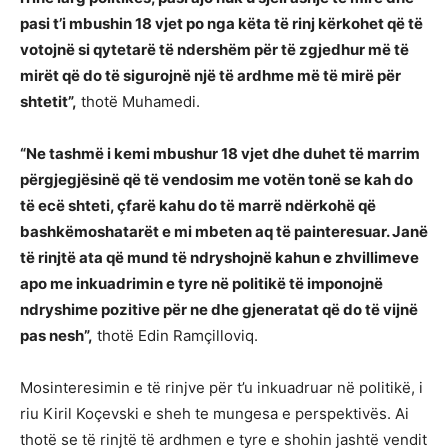
pasi t’i mbushin 18 vjet po nga këta të rinj kërkohet që të
votojnë si qytetarë të ndershëm për të zgjedhur më të
mirët që do të sigurojnë një të ardhme më të mirë për
shtetit”,
thotë Muhamedi.
“Ne tashmë i kemi mbushur 18 vjet dhe duhet të marrim
përgjegjësinë që të vendosim me votën tonë se kah do
të ecë shteti, çfarë kahu do të marrë ndërkohë që
bashkëmoshatarët e mi mbeten aq të painteresuar. Janë
të rinjtë ata që mund të ndryshojnë kahun e zhvillimeve
apo me inkuadrimin e tyre në politikë të imponojnë
ndryshime pozitive për ne dhe gjeneratat që do të vijnë
pas nesh”,
thotë Edin Ramçilloviq.
Mosinteresimin e të rinjve për t’u inkuadruar në politikë, i
riu Kiril Koçevski e sheh te mungesa e perspektivës. Ai
thotë se të rinjtë të ardhmen e tyre e shohin jashtë vendit