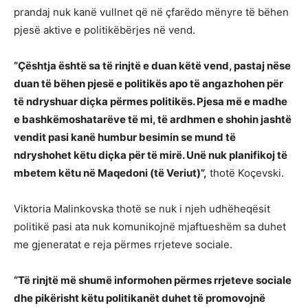
prandaj nuk kanë vullnet që në çfarëdo mënyre të bëhen
pjesë aktive e politikëbërjes në vend.
“Çështja është sa të rinjtë e duan këtë vend, pastaj nëse
duan të bëhen pjesë e politikës apo të angazhohen për
të ndryshuar diçka përmes politikës. Pjesa më e madhe
e bashkëmoshatarëve të mi, të ardhmen e shohin jashtë
vendit pasi kanë humbur besimin se mund të
ndryshohet këtu diçka për të mirë. Unë nuk planifikoj të
mbetem këtu në Maqedoni (të Veriut)”,
thotë Koçevski.
Viktoria Malinkovska thotë se nuk i njeh udhëheqësit
politikë pasi ata nuk komunikojnë mjaftueshëm sa duhet
me gjeneratat e reja përmes rrjeteve sociale.
“Të rinjtë më shumë informohen përmes rrjeteve sociale
dhe pikërisht këtu politikanët duhet të promovojnë