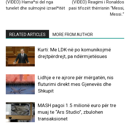
(VIDEO) Hama*si del nga
(VIDEO) Reagimi i Ronaldos
tunelet dhe sulmojnë izrael*itët
pasi tifozët thërrisnin “Messi,
Messi..”
RELATED ARTICLES
MORE FROM AUTHOR
Kurti: Me LDK-në po komunikojmë
drejtpërdrejt, pa ndërmjetësues
Lidhje e re ajrore për mërgatën, nis
fluturimi direkt mes Gjenevës dhe
Shkupit
MASH pagoi 1.5 milionë euro për tre
muaj te “Ars Studio”, zbulohen
transaksionet