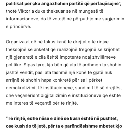
politikat për çka angazhohen partitë që përfaqësojnë”,
thotë Viktoria duke theksuar se në mungesë të
informacioneve, do të votojë në përputhje me sugjerimin
e prindërve.
Organizatat që në fokus kanë të drejtat e të rinjve
theksojnë se anketat që realizojnë tregojnë se krijohet
një gjeneratë e cila është impotente ndaj zhvillimeve
politike. Sipas tyre, kjo bën që ata të ardhmen ta shohin
jashtë vendit, pasi ata tashmë një kohë të gjatë nuk
arrijnë të shohin hapa konkretë për sa i përket
demokratizimit të institucioneve, sundimit të së drejtës,
dhe veçanërisht digjitalizimin e institucioneve që është
me interes të veçantë për të rinjtë.
“Të rinjtë, edhe nëse e dinë se kush është në pushtet,
ose kush do të jetë, për ta e parëndësishme mbetet kjo