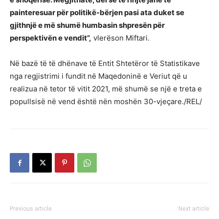
painteresuar për politikë-bërjen pasi ata duket se
gjithnjë e më shumë humbasin shpresën për
perspektivën e vendit”,
vlerëson Miftari.
Në bazë të të dhënave të Entit Shtetëror të Statistikave
nga regjistrimi i fundit në Maqedoninë e Veriut që u
realizua në tetor të vitit 2021, më shumë se një e treta e
popullsisë në vend është nën moshën 30-vjeçare./REL/
Previous article
Next article