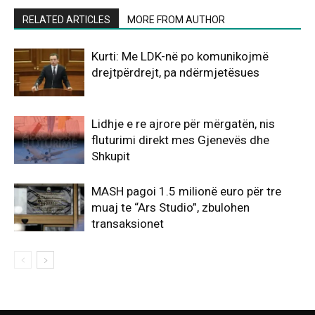
RELATED ARTICLES
MORE FROM AUTHOR
Kurti: Me LDK-në po komunikojmë
drejtpërdrejt, pa ndërmjetësues
Lidhje e re ajrore për mërgatën, nis
fluturimi direkt mes Gjenevës dhe
Shkupit
MASH pagoi 1.5 milionë euro për tre
muaj te “Ars Studio”, zbulohen
transaksionet