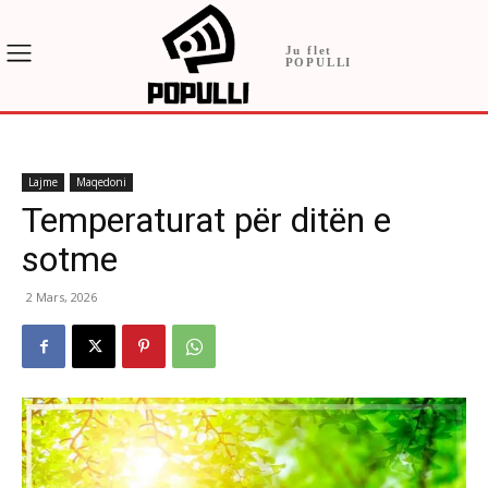
Ju flet
POPULLI
Lajme
Maqedoni
Temperaturat për ditën e
sotme
2 Mars, 2026