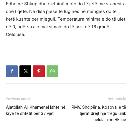
Edhe në Shkup dhe rrethinë moto do të jetë me vranësira
dhe I qetë. Në disa pjesë të luginës në mëngjes do të
ketë kushte për mjegull. Temperatura minimale do të ulet
në 0, ndërsa ajo maksimale do të arrij në 16 gradë
Celsiusë.
Previous article
Next article
Ajatollah Ali Khamenei ishte në
RMV, Shqipëria, Kosova, e të
krye të shtetit për 37 vjet
tjerat drejt një tregu unik
celular me BE-në