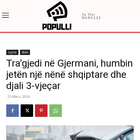
Ju flet
POPULLI
Lajme
Botë
Tra’gjedi në Gjermani, humbin
jetën një nënë shqiptare dhe
djali 3-vjeçar
25 Mars, 2026