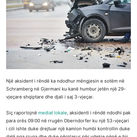
Një aksident i rëndë ka ndodhur mëngjesin e sotëm në
Schramberg në Gjermani ku kanë humbur jetën një 29-
vjeçare shqiptare dhe djali i saj 3-vjeçar.
Siç raportojnë
mediat lokale
, aksidenti i rëndë ndodhi pak
para orës 09:00 në rrugën Oberndorfer ku një 53-vjeçari
i cili ishte duke drejtuar një kamion humbi kontrollin duke
dalë nga rruga dhe duke përplasur për vdekje nënë e bir.