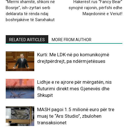
“Merrni xhamitë, shkoni në
Hakerëst rus “Fancy Bear”
Bosnje”, ish-zyrtari serb
synojnë rajonin, përfshi edhe
deklarata të rënda ndaj
Maqedoninë e Veriut!
boshnjakëve të Sanxhakut
RELATED ARTICLES
MORE FROM AUTHOR
Kurti: Me LDK-në po komunikojmë
drejtpërdrejt, pa ndërmjetësues
Lidhje e re ajrore për mërgatën, nis
fluturimi direkt mes Gjenevës dhe
Shkupit
MASH pagoi 1.5 milionë euro për tre
muaj te “Ars Studio”, zbulohen
transaksionet