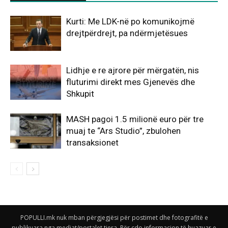
Kurti: Me LDK-në po komunikojmë
drejtpërdrejt, pa ndërmjetësues
Lidhje e re ajrore për mërgatën, nis
fluturimi direkt mes Gjenevës dhe
Shkupit
MASH pagoi 1.5 milionë euro për tre
muaj te “Ars Studio”, zbulohen
transaksionet
POPULLI.mk nuk mban përgjegjësi për postimet dhe fotografitë e
publikuara nga mediat/portalet tjera. Për çdo informacion të huazuar e