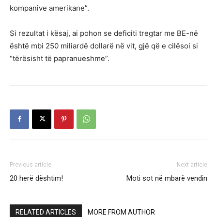
kompanive amerikane”.
Si rezultat i kësaj, ai pohon se deficiti tregtar me BE-në
është mbi 250 miliardë dollarë në vit, gjë që e cilësoi si
“tërësisht të papranueshme”.
Previous article
Next article
20 herë dështim!
Moti sot në mbarë vendin
RELATED ARTICLES
MORE FROM AUTHOR