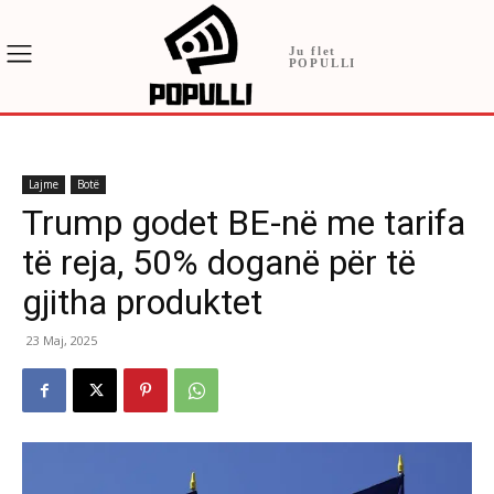
Ju flet
POPULLI
Lajme
Botë
Trump godet BE-në me tarifa
të reja, 50% doganë për të
gjitha produktet
23 Maj, 2025