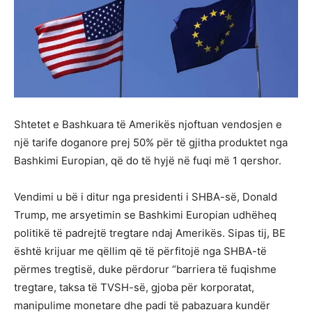
Shtetet e Bashkuara të Amerikës njoftuan vendosjen e
një tarife doganore prej 50% për të gjitha produktet nga
Bashkimi Europian, që do të hyjë në fuqi më 1 qershor.
Vendimi u bë i ditur nga presidenti i SHBA-së, Donald
Trump, me arsyetimin se Bashkimi Europian udhëheq
politikë të padrejtë tregtare ndaj Amerikës. Sipas tij, BE
është krijuar me qëllim që të përfitojë nga SHBA-të
përmes tregtisë, duke përdorur “barriera të fuqishme
tregtare, taksa të TVSH-së, gjoba për korporatat,
manipulime monetare dhe padi të pabazuara kundër