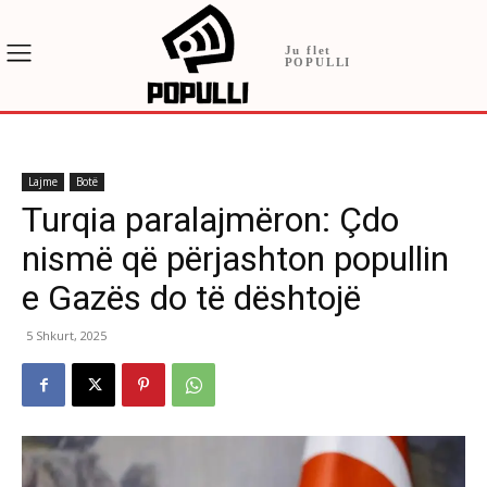
Ju flet
POPULLI
Lajme
Botë
Turqia paralajmëron: Çdo
nismë që përjashton popullin
e Gazës do të dështojë
5 Shkurt, 2025