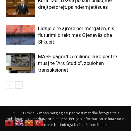
Kurti: Me LDK-në po komunikojmë
drejtpërdrejt, pa ndërmjetësues
Lidhje e re ajrore për mërgatën, nis
fluturimi direkt mes Gjenevës dhe
Shkupit
MASH pagoi 1.5 milionë euro për tre
muaj te “Ars Studio”, zbulohen
transaksionet
POPULLI.mk nuk mban përgjegjësi për postimet dhe fotografitë e
publikuara nga mediat/portalet tjera. Për çdo informacion të huazuar e
keni edhe citimin e burimit nga ku është marrë lajmi.