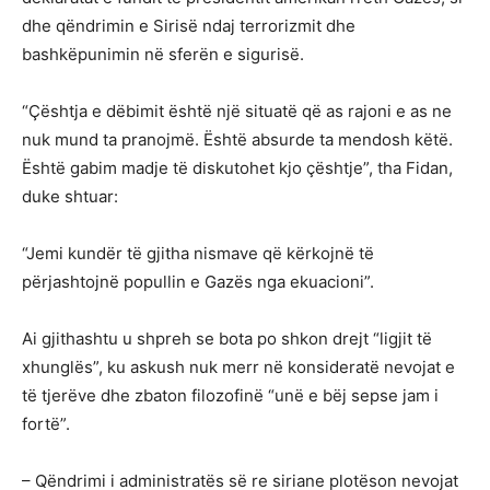
dhe qëndrimin e Sirisë ndaj terrorizmit dhe
bashkëpunimin në sferën e sigurisë.
“Çështja e dëbimit është një situatë që as rajoni e as ne
nuk mund ta pranojmë. Është absurde ta mendosh këtë.
Është gabim madje të diskutohet kjo çështje”, tha Fidan,
duke shtuar:
“Jemi kundër të gjitha nismave që kërkojnë të
përjashtojnë popullin e Gazës nga ekuacioni”.
Ai gjithashtu u shpreh se bota po shkon drejt “ligjit të
xhunglës”, ku askush nuk merr në konsideratë nevojat e
të tjerëve dhe zbaton filozofinë “unë e bëj sepse jam i
fortë”.
– Qëndrimi i administratës së re siriane plotëson nevojat