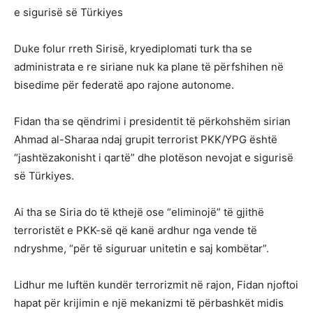
e sigurisë së Türkiyes
Duke folur rreth Sirisë, kryediplomati turk tha se
administrata e re siriane nuk ka plane të përfshihen në
bisedime për federatë apo rajone autonome.
Fidan tha se qëndrimi i presidentit të përkohshëm sirian
Ahmad al-Sharaa ndaj grupit terrorist PKK/YPG është
“jashtëzakonisht i qartë” dhe plotëson nevojat e sigurisë
së Türkiyes.
Ai tha se Siria do të kthejë ose “eliminojë” të gjithë
terroristët e PKK-së që kanë ardhur nga vende të
ndryshme, “për të siguruar unitetin e saj kombëtar”.
Lidhur me luftën kundër terrorizmit në rajon, Fidan njoftoi
hapat për krijimin e një mekanizmi të përbashkët midis