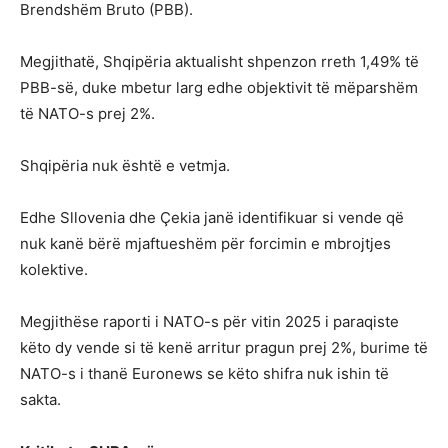
Brendshëm Bruto (PBB).
Megjithatë, Shqipëria aktualisht shpenzon rreth 1,49% të
PBB-së, duke mbetur larg edhe objektivit të mëparshëm
të NATO-s prej 2%.
Shqipëria nuk është e vetmja.
Edhe Sllovenia dhe Çekia janë identifikuar si vende që
nuk kanë bërë mjaftueshëm për forcimin e mbrojtjes
kolektive.
Megjithëse raporti i NATO-s për vitin 2025 i paraqiste
këto dy vende si të kenë arritur pragun prej 2%, burime të
NATO-s i thanë Euronews se këto shifra nuk ishin të
sakta.