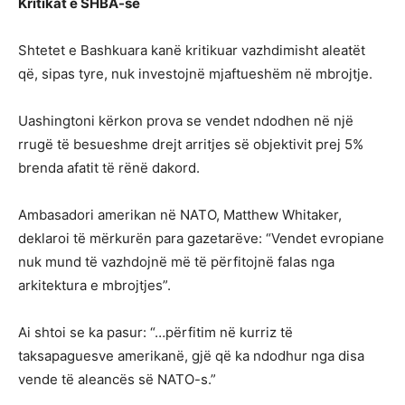
Kritikat e SHBA-së
Shtetet e Bashkuara kanë kritikuar vazhdimisht aleatët
që, sipas tyre, nuk investojnë mjaftueshëm në mbrojtje.
Uashingtoni kërkon prova se vendet ndodhen në një
rrugë të besueshme drejt arritjes së objektivit prej 5%
brenda afatit të rënë dakord.
Ambasadori amerikan në NATO, Matthew Whitaker,
deklaroi të mërkurën para gazetarëve: “Vendet evropiane
nuk mund të vazhdojnë më të përfitojnë falas nga
arkitektura e mbrojtjes”.
Ai shtoi se ka pasur: “…përfitim në kurriz të
taksapaguesve amerikanë, gjë që ka ndodhur nga disa
vende të aleancës së NATO-s.”