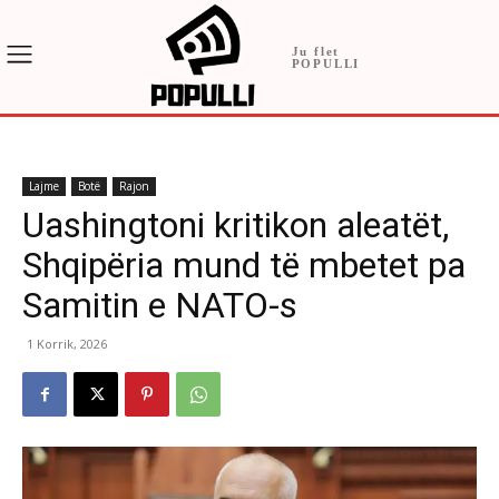
Ju flet
POPULLI
Lajme
Botë
Rajon
Uashingtoni kritikon aleatët,
Shqipëria mund të mbetet pa
Samitin e NATO-s
1 Korrik, 2026