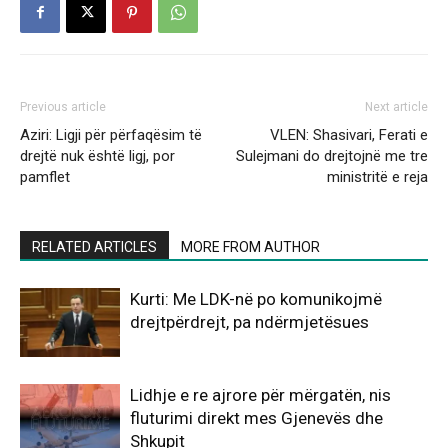
Previous article
Next article
Aziri: Ligji për përfaqësim të
VLEN: Shasivari, Ferati e
drejtë nuk është ligj, por
Sulejmani do drejtojnë me tre
pamflet
ministritë e reja
RELATED ARTICLES
MORE FROM AUTHOR
Kurti: Me LDK-në po komunikojmë
drejtpërdrejt, pa ndërmjetësues
Lidhje e re ajrore për mërgatën, nis
fluturimi direkt mes Gjenevës dhe
Shkupit