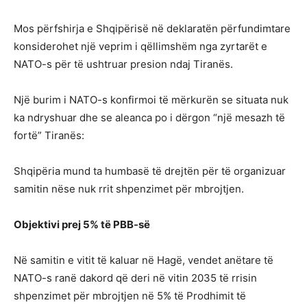
Mos përfshirja e Shqipërisë në deklaratën përfundimtare
konsiderohet një veprim i qëllimshëm nga zyrtarët e
NATO-s për të ushtruar presion ndaj Tiranës.
Një burim i NATO-s konfirmoi të mërkurën se situata nuk
ka ndryshuar dhe se aleanca po i dërgon “një mesazh të
fortë” Tiranës:
Shqipëria mund ta humbasë të drejtën për të organizuar
samitin nëse nuk rrit shpenzimet për mbrojtjen.
Objektivi prej 5% të PBB-së
Në samitin e vitit të kaluar në Hagë, vendet anëtare të
NATO-s ranë dakord që deri në vitin 2035 të rrisin
shpenzimet për mbrojtjen në 5% të Prodhimit të