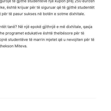
 sigurojë të gjithë studentëve një kupon prej 250 eurosh
ke, është krijuar për të siguruar që të gjithë studentët
t për të pasur sukses në botën e sotme dixhitale.
entët tanë? Në një epokë gjithnjë e më dixhitale, qasja
t dhe programet edukative është thelbësore për të
ojnë studentëve të marrin mjetet që u nevojiten për të
 thekson Miteva.