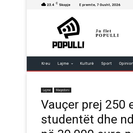
C
23.4
Skopje
E premte, 7 Gusht, 2026
Ju flet
POPULLI
Kreu
Lajme
Kulturë
Sport
Opinio
Lajme
Maqedoni
Vauçer prej 250 e
studentët dhe nd