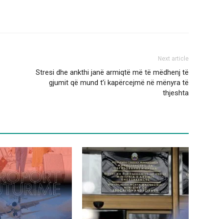
Next article
Stresi dhe ankthi janë armiqtë më të mëdhenj të
gjumit që mund t’i kapërcejmë në mënyra të
thjeshta