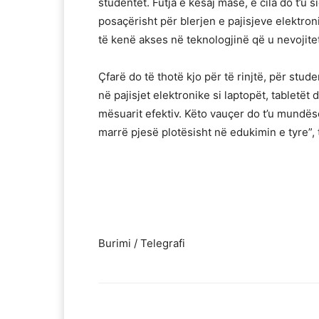
studentët. Futja e kësaj mase, e cila do t’u
posaçërisht për blerjen e pajisjeve elektroni
të kenë akses në teknologjinë që u nevojite
Çfarë do të thotë kjo për të rinjtë, për stud
në pajisjet elektronike si laptopët, tabletë
mësuarit efektiv. Këto vauçer do t’u mundës
marrë pjesë plotësisht në edukimin e tyre”,
Burimi / Telegrafi