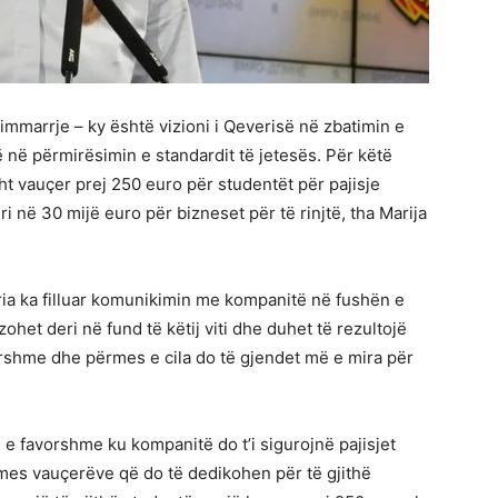
immarrje – ky është vizioni i Qeverisë në zbatimin e
 në përmirësimin e standardit të jetesës. Për këtë
ht vauçer prej 250 euro për studentët për pajisje
i në 30 mijë euro për bizneset për të rinjtë, tha Marija
eria ka filluar komunikimin me kompanitë në fushën e
izohet deri në fund të këtij viti dhe duhet të rezultojë
rshme dhe përmes e cila do të gjendet më e mira për
 e favorshme ku kompanitë do t’i sigurojnë pajisjet
mes vauçerëve që do të dedikohen për të gjithë