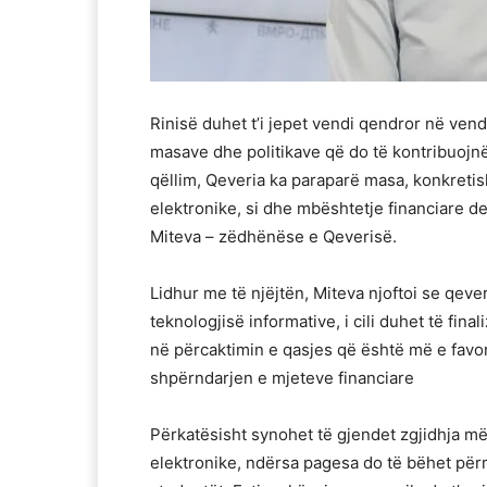
Rinisë duhet t’i jepet vendi qendror në vend
masave dhe politikave që do të kontribuojnë
qëllim, Qeveria ka paraparë masa, konkretis
elektronike, si dhe mbështetje financiare der
Miteva – zëdhënëse e Qeverisë.
Lidhur me të njëjtën, Miteva njoftoi se qev
teknologjisë informative, i cili duhet të final
në përcaktimin e qasjes që është më e favo
shpërndarjen e mjeteve financiare
Përkatësisht synohet të gjendet zgjidhja më
elektronike, ndërsa pagesa do të bëhet për