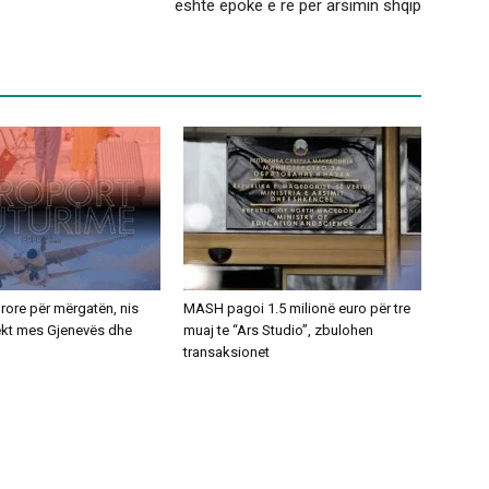
është epokë e re për arsimin shqip
ajrore për mërgatën, nis
MASH pagoi 1.5 milionë euro për tre
rekt mes Gjenevës dhe
muaj te “Ars Studio”, zbulohen
transaksionet