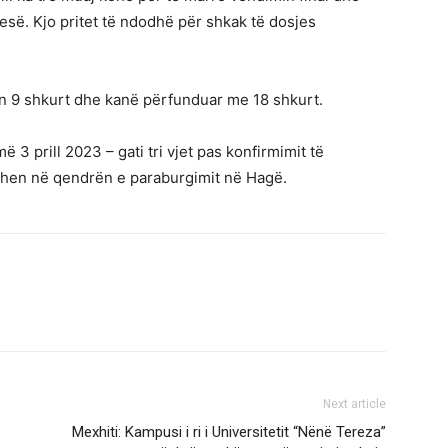
së. Kjo pritet të ndodhë për shkak të dosjes
n 9 shkurt dhe kanë përfunduar me 18 shkurt.
 3 prill 2023 – gati tri vjet pas konfirmimit të
ahen në qendrën e paraburgimit në Hagë.
Next article
Mexhiti: Kampusi i ri i Universitetit “Nënë Tereza”