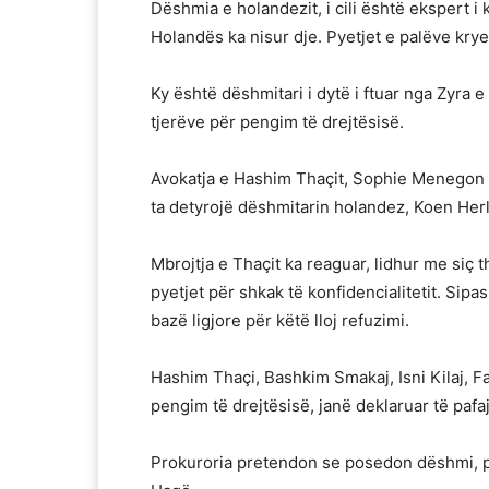
Dëshmia e holandezit, i cili është ekspert i k
Holandës ka nisur dje. Pyetjet e palëve krye
Ky është dëshmitari i dytë i ftuar nga Zyra e
tjerëve për pengim të drejtësisë.
Avokatja e Hashim Thaçit, Sophie Menegon 
ta detyrojë dëshmitarin holandez, Koen Herla
Mbrojtja e Thaçit ka reaguar, lidhur me siç t
pyetjet për shkak të konfidencialitetit. Sipa
bazë ligjore për këtë lloj refuzimi.
Hashim Thaçi, Bashkim Smakaj, Isni Kilaj, Fa
pengim të drejtësisë, janë deklaruar të pafa
Prokuroria pretendon se posedon dëshmi, p