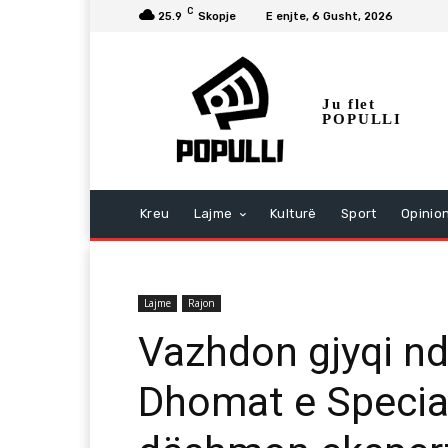
C
25.9
Skopje
E enjte, 6 Gusht, 2026
Ju flet
POPULLI
Kreu
Lajme
Kulturë
Sport
Opinio
Lajme
Rajon
Vazhdon gjyqi nd
Dhomat e Special