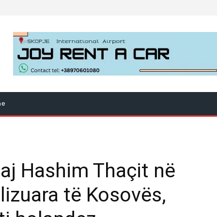
ne
aj Hashim Thaçit në
izuara të Kosovës,