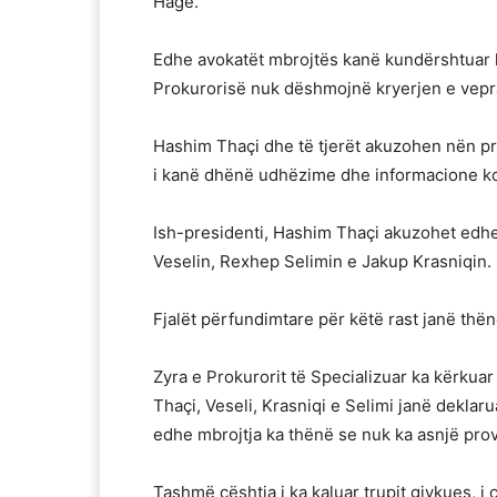
Hagë.
Edhe avokatët mbrojtës kanë kundërshtuar 
Prokurorisë nuk dëshmojnë kryerjen e vepr
Hashim Thaçi dhe të tjerët akuzohen nën pre
i kanë dhënë udhëzime dhe informacione kon
Ish-presidenti, Hashim Thaçi akuzohet edhe
Veselin, Rexhep Selimin e Jakup Krasniqin.
Fjalët përfundimtare për këtë rast janë thën
Zyra e Prokurorit të Specializuar ka kërkua
Thaçi, Veseli, Krasniqi e Selimi janë deklaru
edhe mbrojtja ka thënë se nuk ka asnjë pr
Tashmë çështja i ka kaluar trupit gjykues, i 