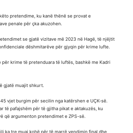
këto pretendime, ku kanë thënë se provat e
ave penale për çka akuzohen.
tendimet se gjatë vizitave më 2023 në Hagë, të njëjtit
fidenciale dëshmitarëve për gjyqin për krime lufte.
 për krime të pretenduara të luftës, bashkë me Kadri
ë gjatë muajit shkurt.
r 45 vjet burgim për secilin nga katërshen e UÇK-së.
ar të pafajshëm për të gjitha pikat e aktakuzës, ku
ovë që argumenton pretendimet e ZPS-së.
cili ka tre muaj kohë për të marrë vendimin final dhe