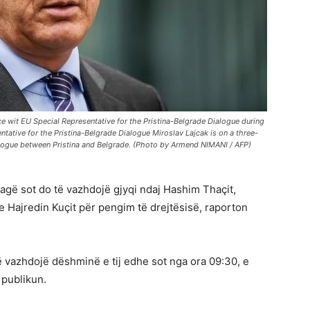
 wit EU Special Representative for the Pristina-Belgrade Dialogue during
ntative for the Pristina-Belgrade Dialogue Miroslav Lajcak is on a three-
dialogue between Pristina and Belgrade. (Photo by Armend NIMANI / AFP)
gë sot do të vazhdojë gjyqi ndaj Hashim Thaçit,
he Hajredin Kuçit për pengim të drejtësisë, raporton
të vazhdojë dëshminë e tij edhe sot nga ora 09:30, e
 publikun.