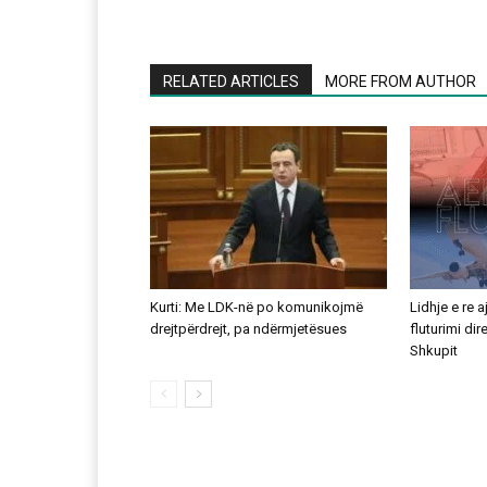
RELATED ARTICLES
MORE FROM AUTHOR
Kurti: Me LDK-në po komunikojmë
Lidhje e re 
drejtpërdrejt, pa ndërmjetësues
fluturimi di
Shkupit