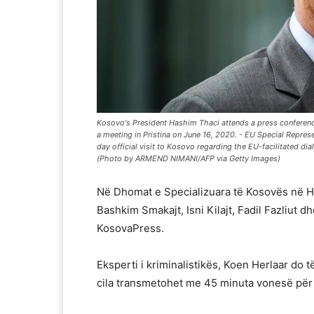
Kosovo's President Hashim Thaci attends a press conference
a meeting in Pristina on June 16, 2020. - EU Special Represe
day official visit to Kosovo regarding the EU-facilitated 
(Photo by ARMEND NIMANI/AFP via Getty Images)
Në Dhomat e Specializuara të Kosovës në Ha
Bashkim Smakajt, Isni Kilajt, Fadil Fazliut d
KosovaPress.
Eksperti i kriminalistikës, Koen Herlaar do 
cila transmetohet me 45 minuta vonesë për