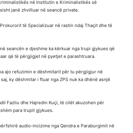
riminalistikës në Institutin e Kriminalistikës së
sisht janë zhvilluar në seancë private.
 Prokurorit të Specializuar në rastin ndaj Thaçit dhe të
në seancën e djeshme ka kërkuar nga trupi gjykues që
ar që të përgjigjet në pyetjet e parashtruara.
ha ajo refuzimin e dëshmitarit për tu përgjigjur në
s saj, ky dëshmitar i ftuar nga ZPS nuk ka dhënë asnjë
dil Fazliu dhe Hajredin Kuçi, të cilët akuzohen për
jshëm para trupit gjykues.
ërfshirë audio-incizime nga Qendra e Paraburgimit në