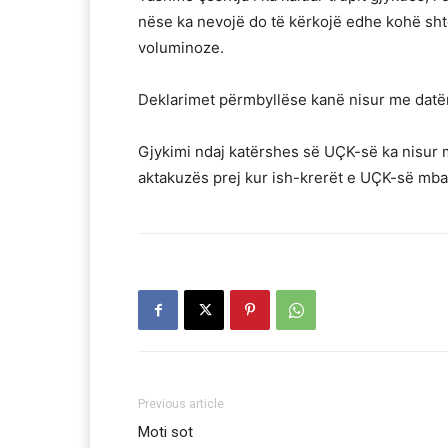
nëse ka nevojë do të kërkojë edhe kohë shte
voluminoze.
Deklarimet përmbyllëse kanë nisur me datë
Gjykimi ndaj katërshes së UÇK-së ka nisur më
aktakuzës prej kur ish-krerët e UÇK-së mb
Previous article
Moti sot