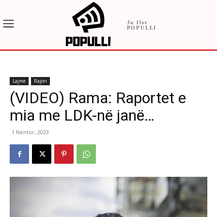
Ju flet
POPULLI
Lajme
Rajon
(VIDEO) Rama: Raportet e
mia me LDK-në janë…
1 Nëntor, 2023