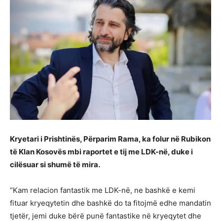
Kryetari i Prishtinës, Përparim Rama, ka folur në Rubikon
të Klan Kosovës mbi raportet e tij me LDK-në, duke i
cilësuar si shumë të mira.
“Kam relacion fantastik me LDK-në, ne bashkë e kemi
fituar kryeqytetin dhe bashkë do ta fitojmë edhe mandatin
tjetër, jemi duke bërë punë fantastike në kryeqytet dhe