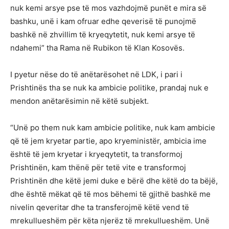
nuk kemi arsye pse të mos vazhdojmë punët e mira së
bashku, unë i kam ofruar edhe qeverisë të punojmë
bashkë në zhvillim të kryeqytetit, nuk kemi arsye të
ndahemi” tha Rama në Rubikon të Klan Kosovës.
I pyetur nëse do të anëtarësohet në LDK, i pari i
Prishtinës tha se nuk ka ambicie politike, prandaj nuk e
mendon anëtarësimin në këtë subjekt.
“Unë po them nuk kam ambicie politike, nuk kam ambicie
që të jem kryetar partie, apo kryeministër, ambicia ime
është të jem kryetar i kryeqytetit, ta transformoj
Prishtinën, kam thënë për tetë vite e transformoj
Prishtinën dhe këtë jemi duke e bërë dhe këtë do ta bëjë,
dhe është mëkat që të mos bëhemi të gjithë bashkë me
nivelin qeveritar dhe ta transferojmë këtë vend të
mrekullueshëm për këta njerëz të mrekullueshëm. Unë