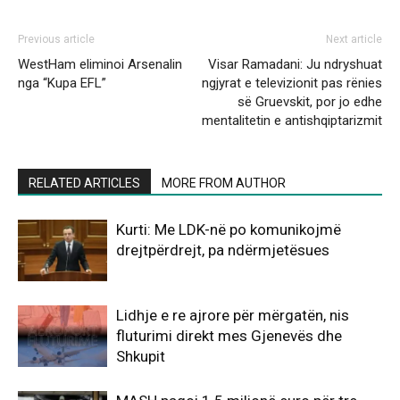
Previous article
Next article
WestHam eliminoi Arsenalin
Visar Ramadani: Ju ndryshuat
nga “Kupa EFL”
ngjyrat e televizionit pas rënies
së Gruevskit, por jo edhe
mentalitetin e antishqiptarizmit
RELATED ARTICLES
MORE FROM AUTHOR
Kurti: Me LDK-në po komunikojmë
drejtpërdrejt, pa ndërmjetësues
Lidhje e re ajrore për mërgatën, nis
fluturimi direkt mes Gjenevës dhe
Shkupit