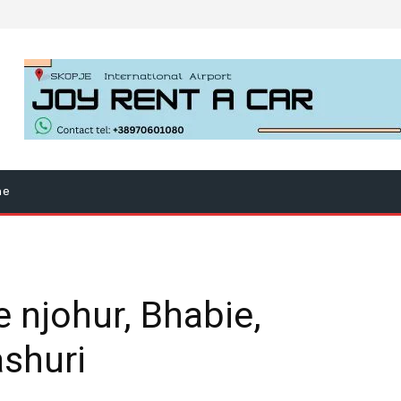
ne
e njohur, Bhabie,
ashuri