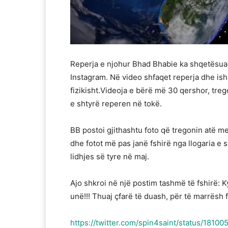
Reperja e njohur Bhad Bhabie ka shqetësuar
Instagram. Në video shfaqet reperja dhe ish-
fizikisht.Videoja e bërë më 30 qershor, treg
e shtyrë reperen në tokë.
BB postoi gjithashtu foto që tregonin atë me
dhe fotot më pas janë fshirë nga llogaria e 
lidhjes së tyre në maj.
Ajo shkroi në një postim tashmë të fshirë:
unë!!! Thuaj çfarë të duash, për të marrësh
https://twitter.com/spin4saint/status/18