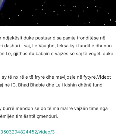
 ndjekësit duke postuar disa pamje tronditëse në
i dashuri i saj, Le Vaughn, teksa ky i fundit e dhunon
on Le, gjithashtu babain e vajzës së saj të vogël, duke
 sy të nxirë e të fryrë dhe mavijosje në fytyrë.Videot
saj në IG. Bhad Bhabie dhe Le i kishin dhënë fund
 Ky burrë mendon se do të ma marrë vajzën time nga
 fëmijën tim është çmenduri.
10053503294824452/video/3