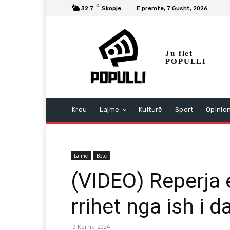
C
32.7
Skopje
E premte, 7 Gusht, 2026
Ju flet
POPULLI
Kreu
Lajme
Kulturë
Sport
Opinio
Lajme
Botë
(VIDEO) Reperja 
rrihet nga ish i d
9 Korrik, 2024