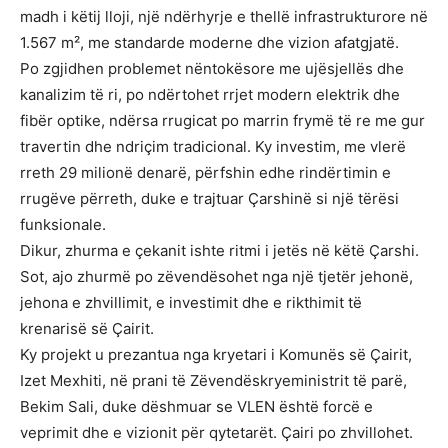
madh i këtij lloji, një ndërhyrje e thellë infrastrukturore në
1.567 m², me standarde moderne dhe vizion afatgjatë.
Po zgjidhen problemet nëntokësore me ujësjellës dhe
kanalizim të ri, po ndërtohet rrjet modern elektrik dhe
fibër optike, ndërsa rrugicat po marrin frymë të re me gur
travertin dhe ndriçim tradicional. Ky investim, me vlerë
rreth 29 milionë denarë, përfshin edhe rindërtimin e
rrugëve përreth, duke e trajtuar Çarshinë si një tërësi
funksionale.
Dikur, zhurma e çekanit ishte ritmi i jetës në këtë Çarshi.
Sot, ajo zhurmë po zëvendësohet nga një tjetër jehonë,
jehona e zhvillimit, e investimit dhe e rikthimit të
krenarisë së Çairit.
Ky projekt u prezantua nga kryetari i Komunës së Çairit,
Izet Mexhiti, në prani të Zëvendëskryeministrit të parë,
Bekim Sali, duke dëshmuar se VLEN është forcë e
veprimit dhe e vizionit për qytetarët. Çairi po zhvillohet.