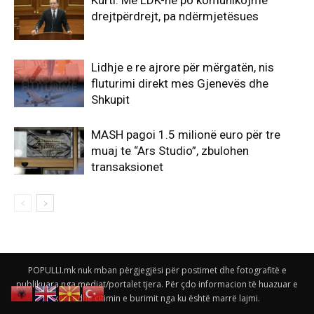
drejtpërdrejt, pa ndërmjetësues
Lidhje e re ajrore për mërgatën, nis
fluturimi direkt mes Gjenevës dhe
Shkupit
MASH pagoi 1.5 milionë euro për tre
muaj te “Ars Studio”, zbulohen
transaksionet
POPULLI.mk nuk mban përgjegjësi për postimet dhe fotografitë e
publikuara nga mediat/portalet tjera. Për çdo informacion të huazuar e
keni edhe citimin e burimit nga ku është marrë lajmi.