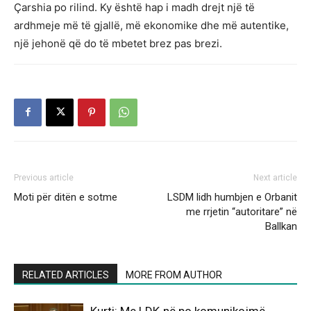
Çarshia po rilind. Ky është hap i madh drejt një të
ardhmeje më të gjallë, më ekonomike dhe më autentike,
një jehonë që do të mbetet brez pas brezi.
Previous article
Next article
Moti për ditën e sotme
LSDM lidh humbjen e Orbanit
me rrjetin “autoritare” në
Ballkan
RELATED ARTICLES
MORE FROM AUTHOR
Kurti: Me LDK-në po komunikojmë