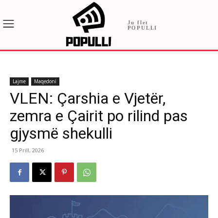
Ju flet
POPULLI
Lajme
Maqedoni
VLEN: Çarshia e Vjetër,
zemra e Çairit po rilind pas
gjysmë shekulli
15 Prill, 2026