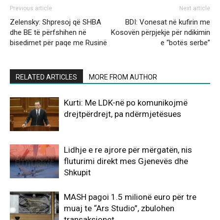
Previous article
Next article
Zelensky: Shpresoj që SHBA
BDI: Vonesat në kufirin me
dhe BE të përfshihen në
Kosovën përpjekje për ndikimin
bisedimet për paqe me Rusinë
e “botës serbe”
RELATED ARTICLES
MORE FROM AUTHOR
Kurti: Me LDK-në po komunikojmë
drejtpërdrejt, pa ndërmjetësues
Lidhje e re ajrore për mërgatën, nis
fluturimi direkt mes Gjenevës dhe
Shkupit
MASH pagoi 1.5 milionë euro për tre
muaj te “Ars Studio”, zbulohen
transaksionet