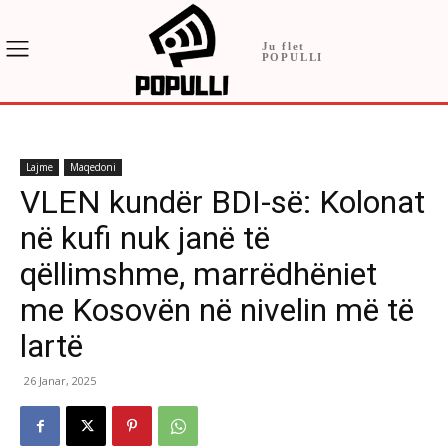
Ju flet
POPULLI
Lajme
Maqedoni
VLEN kundër BDI-së: Kolonat
në kufi nuk janë të
qëllimshme, marrëdhëniet
me Kosovën në nivelin më të
lartë
26 Janar, 2025