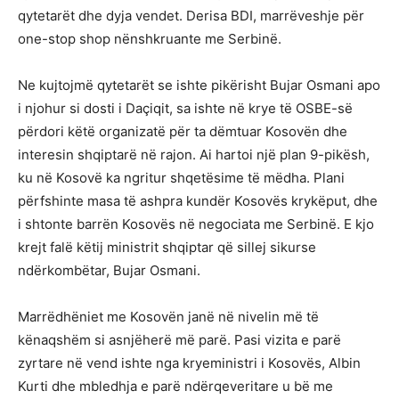
qytetarët dhe dyja vendet. Derisa BDI, marrëveshje për
one-stop shop nënshkruante me Serbinë.
Ne kujtojmë qytetarët se ishte pikërisht Bujar Osmani apo
i njohur si dosti i Daçiqit, sa ishte në krye të OSBE-së
përdori këtë organizatë për ta dëmtuar Kosovën dhe
interesin shqiptarë në rajon. Ai hartoi një plan 9-pikësh,
ku në Kosovë ka ngritur shqetësime të mëdha. Plani
përfshinte masa të ashpra kundër Kosovës krykëput, dhe
i shtonte barrën Kosovës në negociata me Serbinë. E kjo
krejt falë këtij ministrit shqiptar që sillej sikurse
ndërkombëtar, Bujar Osmani.
Marrëdhëniet me Kosovën janë në nivelin më të
kënaqshëm si asnjëherë më parë. Pasi vizita e parë
zyrtare në vend ishte nga kryeministri i Kosovës, Albin
Kurti dhe mbledhja e parë ndërqeveritare u bë me