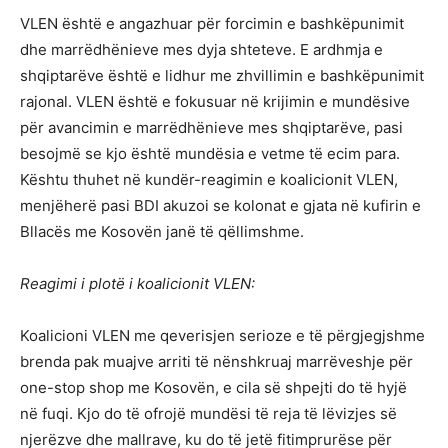
VLEN është e angazhuar për forcimin e bashkëpunimit
dhe marrëdhënieve mes dyja shteteve. E ardhmja e
shqiptarëve është e lidhur me zhvillimin e bashkëpunimit
rajonal. VLEN është e fokusuar në krijimin e mundësive
për avancimin e marrëdhënieve mes shqiptarëve, pasi
besojmë se kjo është mundësia e vetme të ecim para.
Kështu thuhet në kundër-reagimin e koalicionit VLEN,
menjëherë pasi BDI akuzoi se kolonat e gjata në kufirin e
Bllacës me Kosovën janë të qëllimshme.
Reagimi i plotë i koalicionit VLEN:
Koalicioni VLEN me qeverisjen serioze e të përgjegjshme
brenda pak muajve arriti të nënshkruaj marrëveshje për
one-stop shop me Kosovën, e cila së shpejti do të hyjë
në fuqi. Kjo do të ofrojë mundësi të reja të lëvizjes së
njerëzve dhe mallrave, ku do të jetë fitimprurëse për