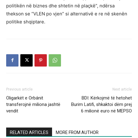
politikën në biznes dhe shtetin në plaçkë”, ndërsa
thekson se “VLEN po vjen” si alternativë e re në skenën
politike shqiptare.
Previous article
Next article
Oligarkët e Orbánit
BDI: Kërkojmë të hetohet
transferojnë miliona jashtë
Burim Latifi, shkaktoi dëm prej
vendit
6 milionë euro në MEPSO
RELATED ARTICLES
MORE FROM AUTHOR