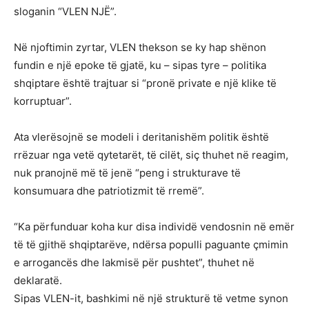
sloganin “VLEN NJË”.
Në njoftimin zyrtar, VLEN thekson se ky hap shënon
fundin e një epoke të gjatë, ku – sipas tyre – politika
shqiptare është trajtuar si “pronë private e një klike të
korruptuar”.
Ata vlerësojnë se modeli i deritanishëm politik është
rrëzuar nga vetë qytetarët, të cilët, siç thuhet në reagim,
nuk pranojnë më të jenë “peng i strukturave të
konsumuara dhe patriotizmit të rremë”.
“Ka përfunduar koha kur disa individë vendosnin në emër
të të gjithë shqiptarëve, ndërsa populli paguante çmimin
e arrogancës dhe lakmisë për pushtet”, thuhet në
deklaratë.
Sipas VLEN-it, bashkimi në një strukturë të vetme synon