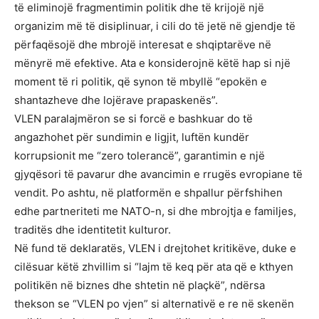
të eliminojë fragmentimin politik dhe të krijojë një
organizim më të disiplinuar, i cili do të jetë në gjendje të
përfaqësojë dhe mbrojë interesat e shqiptarëve në
mënyrë më efektive. Ata e konsiderojnë këtë hap si një
moment të ri politik, që synon të mbyllë “epokën e
shantazheve dhe lojërave prapaskenës”.
VLEN paralajmëron se si forcë e bashkuar do të
angazhohet për sundimin e ligjit, luftën kundër
korrupsionit me “zero tolerancë”, garantimin e një
gjyqësori të pavarur dhe avancimin e rrugës evropiane të
vendit. Po ashtu, në platformën e shpallur përfshihen
edhe partneriteti me NATO-n, si dhe mbrojtja e familjes,
traditës dhe identitetit kulturor.
Në fund të deklaratës, VLEN i drejtohet kritikëve, duke e
cilësuar këtë zhvillim si “lajm të keq për ata që e kthyen
politikën në biznes dhe shtetin në plaçkë”, ndërsa
thekson se “VLEN po vjen” si alternativë e re në skenën