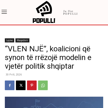
Ju flet
POPULLI
Lajme
Maqedoni
“VLEN NJË”, koalicioni që
synon të rrëzojë modelin e
vjetër politik shqiptar
30 Prill, 2026