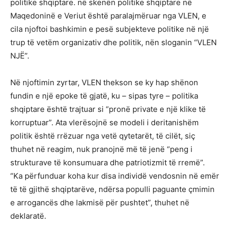
politike shqiptare. në skenën politike shqiptare në
Maqedoninë e Veriut është paralajmëruar nga VLEN, e
cila njoftoi bashkimin e pesë subjekteve politike në një
trup të vetëm organizativ dhe politik, nën sloganin “VLEN
NJË”.
Në njoftimin zyrtar, VLEN thekson se ky hap shënon
fundin e një epoke të gjatë, ku – sipas tyre – politika
shqiptare është trajtuar si “pronë private e një klike të
korruptuar”. Ata vlerësojnë se modeli i deritanishëm
politik është rrëzuar nga vetë qytetarët, të cilët, siç
thuhet në reagim, nuk pranojnë më të jenë “peng i
strukturave të konsumuara dhe patriotizmit të rremë”.
“Ka përfunduar koha kur disa individë vendosnin në emër
të të gjithë shqiptarëve, ndërsa populli paguante çmimin
e arrogancës dhe lakmisë për pushtet”, thuhet në
deklaratë.