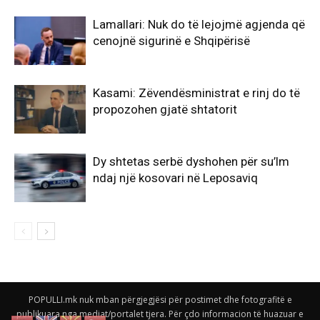
Lamallari: Nuk do të lejojmë agjenda që
cenojnë sigurinë e Shqipërisë
Kasami: Zëvendësministrat e rinj do të
propozohen gjatë shtatorit
Dy shtetas serbë dyshohen për su’lm
ndaj një kosovari në Leposaviq
POPULLI.mk nuk mban përgjegjësi për postimet dhe fotografitë e
publikuara nga mediat/portalet tjera. Për çdo informacion të huazuar e