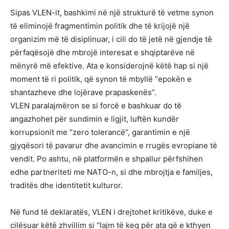
Sipas VLEN-it, bashkimi në një strukturë të vetme synon
të eliminojë fragmentimin politik dhe të krijojë një
organizim më të disiplinuar, i cili do të jetë në gjendje të
përfaqësojë dhe mbrojë interesat e shqiptarëve në
mënyrë më efektive. Ata e konsiderojnë këtë hap si një
moment të ri politik, që synon të mbyllë “epokën e
shantazheve dhe lojërave prapaskenës”.
VLEN paralajmëron se si forcë e bashkuar do të
angazhohet për sundimin e ligjit, luftën kundër
korrupsionit me “zero tolerancë”, garantimin e një
gjyqësori të pavarur dhe avancimin e rrugës evropiane të
vendit. Po ashtu, në platformën e shpallur përfshihen
edhe partneriteti me NATO-n, si dhe mbrojtja e familjes,
traditës dhe identitetit kulturor.
Në fund të deklaratës, VLEN i drejtohet kritikëve, duke e
cilësuar këtë zhvillim si “lajm të keq për ata që e kthyen