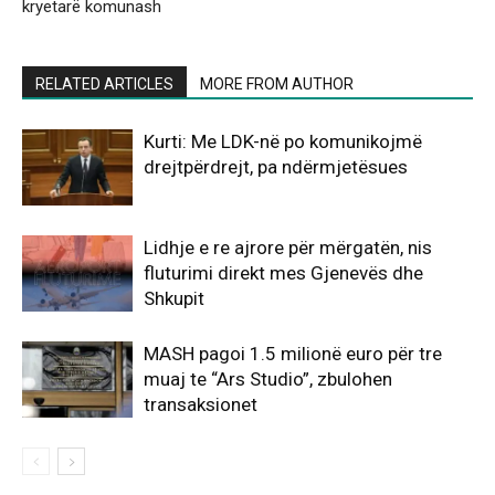
kryetarë komunash
RELATED ARTICLES
MORE FROM AUTHOR
Kurti: Me LDK-në po komunikojmë
drejtpërdrejt, pa ndërmjetësues
Lidhje e re ajrore për mërgatën, nis
fluturimi direkt mes Gjenevës dhe
Shkupit
MASH pagoi 1.5 milionë euro për tre
muaj te “Ars Studio”, zbulohen
transaksionet