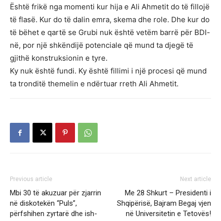
Është frikë nga momenti kur hija e Ali Ahmetit do të fillojë
të flasë. Kur do të dalin emra, skema dhe role. Dhe kur do
të bëhet e qartë se Grubi nuk është vetëm barrë për BDI-
në, por një shkëndijë potenciale që mund ta djegë të
gjithë konstruksionin e tyre.
Ky nuk është fundi. Ky është fillimi i një procesi që mund
ta tronditë themelin e ndërtuar rreth Ali Ahmetit.
Previous article
Next article
Mbi 30 të akuzuar për zjarrin
Me 28 Shkurt – Presidenti i
në diskotekën “Puls”,
Shqipërisë, Bajram Begaj vjen
përfshihen zyrtarë dhe ish-
në Universitetin e Tetovës!