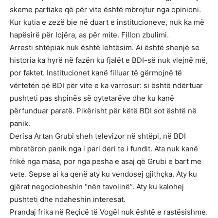
skeme partiake që për vite është mbrojtur nga opinioni.
Kur kutia e zezë bie në duart e institucioneve, nuk ka më
hapësirë për lojëra, as për mite. Fillon zbulimi.
Arresti shtëpiak nuk është lehtësim. Ai është shenjë se
historia ka hyrë në fazën ku fjalët e BDI-së nuk vlejnë më,
por faktet. Institucionet kanë filluar të gërmojnë të
vërtetën që BDI për vite e ka varrosur: si është ndërtuar
pushteti pas shpinës së qytetarëve dhe ku kanë
përfunduar paratë. Pikërisht për këtë BDI sot është në
panik.
Derisa Artan Grubi sheh televizor në shtëpi, në BDI
mbretëron panik nga i pari deri te i fundit. Ata nuk kanë
frikë nga masa, por nga pesha e asaj që Grubi e bart me
vete. Sepse ai ka qenë aty ku vendosej gjithçka. Aty ku
gjërat negocioheshin “nën tavolinë”. Aty ku kalohej
pushteti dhe ndaheshin interesat.
Prandaj frika në Reçicë të Vogël nuk është e rastësishme.