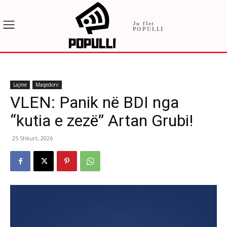
Ju flet
POPULLI
Lajme
Maqedoni
VLEN: Panik në BDI nga
“kutia e zezë” Artan Grubi!
25 Shkurt, 2026