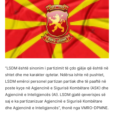
“LSDM është sinonim i partizimit të çdo gjëje që është në
shtet dhe me karakter qytetar. Ndërsa ishte në pushtet,
LSDM emëroi personel partizan partiak dhe të paaftë në
poste kyçe në Agjencinë e Sigurisë Kombëtare (ASK) dhe
Agjencinë e Inteligjencës (AI). LSDM gjatë qeverisjes së
saj e ka partizanizuar Agjencinë e Sigurisë Kombëtare
dhe Agjencinë e Inteligjencës”, thonë nga VMRO-DPMNE.