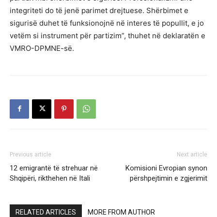
integriteti do të jenë parimet drejtuese. Shërbimet e
sigurisë duhet të funksionojnë në interes të popullit, e jo
vetëm si instrument për partizim”, thuhet në deklaratën e
VMRO-DPMNE-së.
Previous article
Next article
12 emigrantë të strehuar në
Komisioni Evropian synon
Shqipëri, rikthehen në Itali
përshpejtimin e zgjerimit
RELATED ARTICLES
MORE FROM AUTHOR