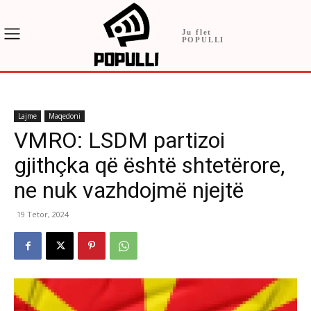
Ju flet
POPULLI
Lajme
Maqedoni
VMRO: LSDM partizoi
gjithçka që është shtetërore,
ne nuk vazhdojmë njejtë
19 Tetor, 2024