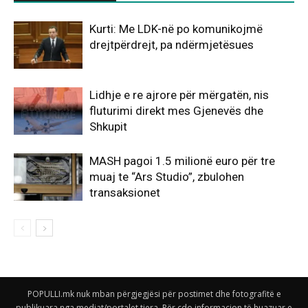
Kurti: Me LDK-në po komunikojmë
drejtpërdrejt, pa ndërmjetësues
Lidhje e re ajrore për mërgatën, nis
fluturimi direkt mes Gjenevës dhe
Shkupit
MASH pagoi 1.5 milionë euro për tre
muaj te “Ars Studio”, zbulohen
transaksionet
POPULLI.mk nuk mban përgjegjësi për postimet dhe fotografitë e
publikuara nga mediat/portalet tjera. Për çdo informacion të huazuar e