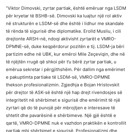
“Viktor Dimovski, zyrtar partiak, është emëruar nga LSDM
për kryetar të BSHB-së. Dimovski ka luajtur një rol aktiv
në strukturën e LSDM-së dhe është i lidhur me skandale
të rënda të sigurisë dhe diplomatike. Erolld Musliu, i cili
drejtonte ARSH-në, ndoqi aktivisht zyrtarët e VMRO-
DPMNE-së, duke keqpërdorur pozitën e tij. LSDM-ja bëri
partizim edhe në UBK, kur emëroi Mile Zeçeviqin, dhe në
të njëjtën rrugë që shkoi për t’u bërë zyrtar partiak, u
emërua sekretar i përgjithshëm. Për dallim nga emërimet
e pakuptimta partiake të LSDM-së, VMRO-DPMNE
thekson profesionalizmin. Zgjedhja e Bojan Hristovskit
për drejtor të ASK-së është një hap drejt rivendosjes së
integritetit në shërbimet e sigurisë dhe emërimit të një
zyrtari që do të punojë për mbrojtjen e interesave të
shtetit dhe pavarësinë e shërbimeve. Një gjë është e
qartë, VMRO-DPMNE nuk e vazhdon praktikën e kontrollit
partiak mbi shërbimet e sigurisë. Profesionalizmi dhe