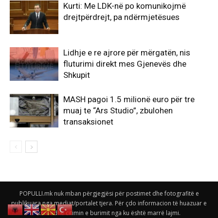
Kurti: Me LDK-në po komunikojmë
drejtpërdrejt, pa ndërmjetësues
Lidhje e re ajrore për mërgatën, nis
fluturimi direkt mes Gjenevës dhe
Shkupit
MASH pagoi 1.5 milionë euro për tre
muaj te “Ars Studio”, zbulohen
transaksionet
POPULLI.mk nuk mban përgjegjësi për postimet dhe fotografitë e
publikuara nga mediat/portalet tjera. Për çdo informacion të huazuar e
keni edhe citimin e burimit nga ku është marrë lajmi.