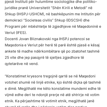
pjesë Instituti për hulumtime sociologjike dhe politiko-
juridike pranë Universitetit “Shën Kirili e Metodi” në
Shkup (IHSPJ-USHCM), në bashkëpunim me Intitutin për
demokraci “Societeas civilis” Shkup (IDSCSH) dhe
Programi për mbështetje të zgjedhjeve në Maqedoninë e
Veriut (IFES).
Docenti Jovan Bliznakovski nga IHSPJ potencoi se
Maqedonia e Veriut për herë të parë është pjesë e kësaj
ankete të madhe ndërkombëtare që po zbatohet tashmë
25 vite dhe jep pasqyrë të sjelljes zgjedhore të
qytetarëve në vend.
“Konstatimet kryesore tregojnë qartë se në Maqedoni
votohet shumë në linjë etnike, kjo është diçka që tashmë
e dimë. Megjithatë me këto konstatime mundemi edhe të
vijmë edhe deri te ndonjë prerje në atë shtrirje në votim
etnik. Ka përjashtime të votimit etnik, megjithatë janë