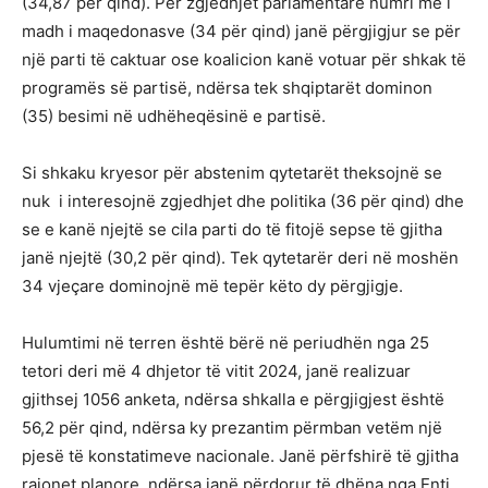
(34,87 për qind). Për zgjedhjet parlamentare numri më i
madh i maqedonasve (34 për qind) janë përgjigjur se për
një parti të caktuar ose koalicion kanë votuar për shkak të
programës së partisë, ndërsa tek shqiptarët dominon
(35) besimi në udhëheqësinë e partisë.
Si shkaku kryesor për abstenim qytetarët theksojnë se
nuk i interesojnë zgjedhjet dhe politika (36 për qind) dhe
se e kanë njejtë se cila parti do të fitojë sepse të gjitha
janë njejtë (30,2 për qind). Tek qytetarër deri në moshën
34 vjeçare dominojnë më tepër këto dy përgjigje.
Hulumtimi në terren është bërë në periudhën nga 25
tetori deri më 4 dhjetor të vitit 2024, janë realizuar
gjithsej 1056 anketa, ndërsa shkalla e përgjigjest është
56,2 për qind, ndërsa ky prezantim përmban vetëm një
pjesë të konstatimeve nacionale. Janë përfshirë të gjitha
rajonet planore, ndërsa janë përdorur të dhëna nga Enti