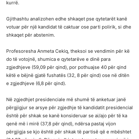
kurrë.
Gjithashtu analizohen edhe shkaqet pse qytetarët kanë
votuar për një kandidat të caktuar ose parti polirik, si dhe
shkaqet për abstenim.
Profesoresha Anmeta Cekiq, theksoi se vendimin për kë
do të votojnë, shumica e qytetarëve e dinë para
zgjedhjeve (59,09 për qind), por pothuajse 40 për qind
këtë e bëjnë gjatë fushatës (32, 8 për qind) ose në ditën
e zgjedhjeve (6,8 për qind).
Në zgjedhjet presidenciale më shumë të anketuar janë
përgjigjur se arsye për zgjedhje të kandidatit presidencial
është për shkak se kanë konsideruar se ai/ajo për të ka
qenë më i mirë (37,8 për qind), ndërsa pastaj vijon
përgjigja se kjo është për shkak të partisë që e mbështet