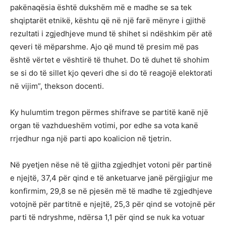
pakënaqësia është dukshëm më e madhe se sa tek
shqiptarët etnikë, kështu që në një farë mënyre i gjithë
rezultati i zgjedhjeve mund të shihet si ndëshkim për atë
qeveri të mëparshme. Ajo që mund të presim më pas
është vërtet e vështirë të thuhet. Do të duhet të shohim
se si do të sillet kjo qeveri dhe si do të reagojë elektorati
në vijim”, thekson docenti.
Ky hulumtim tregon përmes shifrave se partitë kanë një
organ të vazhdueshëm votimi, por edhe sa vota kanë
rrjedhur nga një parti apo koalicion në tjetrin.
Në pyetjen nëse në të gjitha zgjedhjet votoni për partinë
e njejtë, 37,4 për qind e të anketuarve janë përgjigjur me
konfirmim, 29,8 se në pjesën më të madhe të zgjedhjeve
votojnë për partitnë e njejtë, 25,3 për qind se votojnë për
parti të ndryshme, ndërsa 1,1 për qind se nuk ka votuar