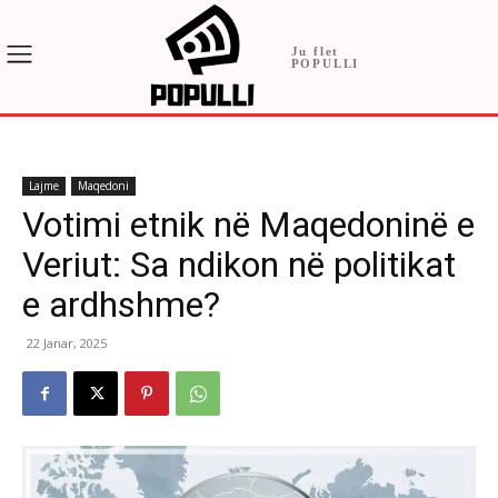
Ju flet
POPULLI
Lajme
Maqedoni
Votimi etnik në Maqedoninë e
Veriut: Sa ndikon në politikat
e ardhshme?
22 Janar, 2025