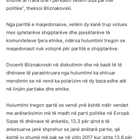
shumë të rralla dhe i përkasin vetëm disa partive
politike”, theksoi Bliznakovski.
Nga parittë e maqedonasve, vetëm dy kanë trup votues
mes qytetarëve shqiptarëve dhe pjesëtarëve të
komuniteteve tjera etnike, ndërsa hulumtimi tregon se
maqedonasit nuk votojnë për partitë e shqiptarëve.
Docenti Bliznakovski në diskutimin dhe në bazë të të
dhënave të parashtruara nga hulumtimi ka shtruar
mendimin se në vend ka polarizim në dy baza edhe atë
në linjën partiake dhe etnike.
Hulumtimi tregon qartë se vendi ynë është ndër vendet
me anëtarësimin më të madh në parti politike në Evropë.
Sipas të dhënave të anketës, 13,3 për qind e të
anketuarve janë shprehur se janë anëtarë partie, që
është jo shumë më pak se në vitin 2017 kur ishte 13,6 për