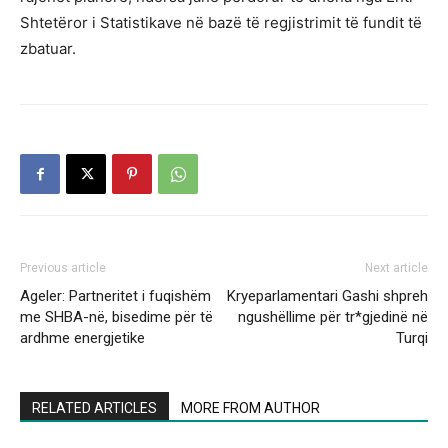
Shtetëror i Statistikave në bazë të regjistrimit të fundit të
zbatuar.
Previous article
Next article
Ageler: Partneritet i fuqishëm
Kryeparlamentari Gashi shpreh
me SHBA-në, bisedime për të
ngushëllime për tr*gjedinë në
ardhme energjetike
Turqi
RELATED ARTICLES
MORE FROM AUTHOR