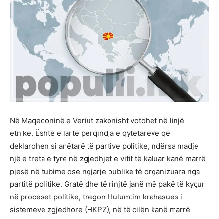
Në Maqedoninë e Veriut zakonisht votohet në linjë
etnike. Është e lartë përqindja e qytetarëve që
deklarohen si anëtarë të partive politike, ndërsa madje
një e treta e tyre në zgjedhjet e vitit të kaluar kanë marrë
pjesë në tubime ose ngjarje publike të organizuara nga
partitë politike. Gratë dhe të rinjtë janë më pakë të kyçur
në proceset politike, tregon Hulumtim krahasues i
sistemeve zgjedhore (HKPZ), në të cilën kanë marrë