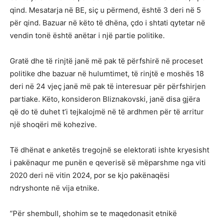
qind. Mesatarja në BE, siç u përmend, është 3 deri në 5
për qind. Bazuar në këto të dhëna, çdo i shtati qytetar në
vendin tonë është anëtar i një partie politike.
Gratë dhe të rinjtë janë më pak të përfshirë në proceset
politike dhe bazuar në hulumtimet, të rinjtë e moshës 18
deri në 24 vjeç janë më pak të interesuar për përfshirjen
partiake. Këto, konsideron Bliznakovski, janë disa gjëra
që do të duhet t’i tejkalojmë në të ardhmen për të arritur
një shoqëri më kohezive.
Të dhënat e anketës tregojnë se elektorati ishte kryesisht
i pakënaqur me punën e qeverisë së mëparshme nga viti
2020 deri në vitin 2024, por se kjo pakënaqësi
ndryshonte në vija etnike.
“Për shembull, shohim se te maqedonasit etnikë