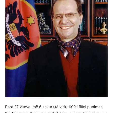
Para 27 viteve, më 6 shkurt të vitit 1999 i filloi punimet