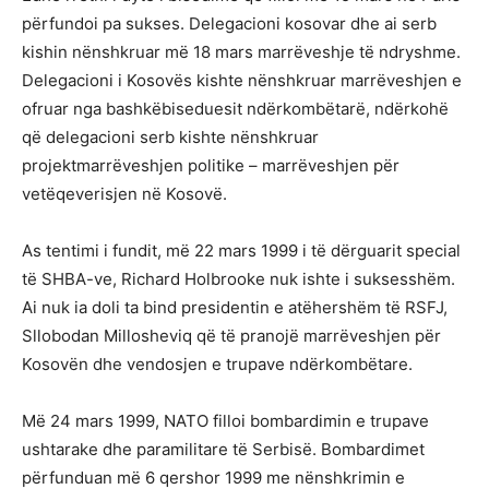
përfundoi pa sukses. Delegacioni kosovar dhe ai serb
kishin nënshkruar më 18 mars marrëveshje të ndryshme.
Delegacioni i Kosovës kishte nënshkruar marrëveshjen e
ofruar nga bashkëbiseduesit ndërkombëtarë, ndërkohë
që delegacioni serb kishte nënshkruar
projektmarrëveshjen politike – marrëveshjen për
vetëqeverisjen në Kosovë.
As tentimi i fundit, më 22 mars 1999 i të dërguarit special
të SHBA-ve, Richard Holbrooke nuk ishte i suksesshëm.
Ai nuk ia doli ta bind presidentin e atëhershëm të RSFJ,
Sllobodan Millosheviq që të pranojë marrëveshjen për
Kosovën dhe vendosjen e trupave ndërkombëtare.
Më 24 mars 1999, NATO filloi bombardimin e trupave
ushtarake dhe paramilitare të Serbisë. Bombardimet
përfunduan më 6 qershor 1999 me nënshkrimin e