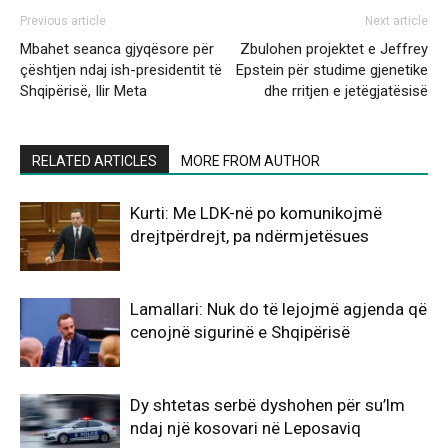
Previous article
Next article
Mbahet seanca gjyqësore për
Zbulohen projektet e Jeffrey
çështjen ndaj ish-presidentit të
Epstein për studime gjenetike
Shqipërisë, Ilir Meta
dhe rritjen e jetëgjatësisë
RELATED ARTICLES
MORE FROM AUTHOR
Kurti: Me LDK-në po komunikojmë
drejtpërdrejt, pa ndërmjetësues
Lamallari: Nuk do të lejojmë agjenda që
cenojnë sigurinë e Shqipërisë
Dy shtetas serbë dyshohen për su’lm
ndaj një kosovari në Leposaviq