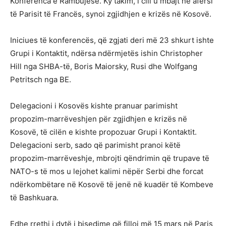
Konferenca e Rambujesë. Ky takim, i cili u mbajt në afërsi
të Parisit të Francës, synoi zgjidhjen e krizës në Kosovë.
Iniciues të konferencës, që zgjati deri më 23 shkurt ishte
Grupi i Kontaktit, ndërsa ndërmjetës ishin Christopher
Hill nga SHBA-të, Boris Maiorsky, Rusi dhe Wolfgang
Petritsch nga BE.
Delegacioni i Kosovës kishte pranuar parimisht
propozim-marrëveshjen për zgjidhjen e krizës në
Kosovë, të cilën e kishte propozuar Grupi i Kontaktit.
Delegacioni serb, sado që parimisht pranoi këtë
propozim-marrëveshje, mbrojti qëndrimin që trupave të
NATO-s të mos u lejohet kalimi nëpër Serbi dhe forcat
ndërkombëtare në Kosovë të jenë në kuadër të Kombeve
të Bashkuara.
Edhe rrethi i dytë i bisedime që filloi më 15 mars në Paris