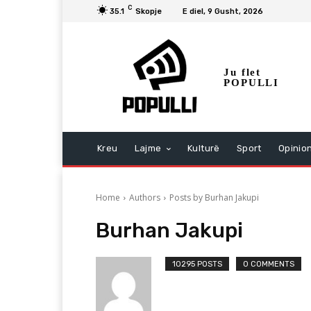
C
35.1
Skopje
E diel, 9 Gusht, 2026
Ju flet
POPULLI
Kreu
Lajme
Kulturë
Sport
Opinio
Home
Authors
Posts by Burhan Jakupi
Burhan Jakupi
10295 POSTS
0 COMMENTS