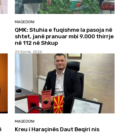
MAQEDONI
QMK: Stuhia e fuqishme la pasoja në
shtet, janë pranuar mbi 9.000 thirrje
në 112 në Shkup
22 Korrik, 2026
MAQEDONI
ë
Kreu i Haraçinës Daut Beqiri nis