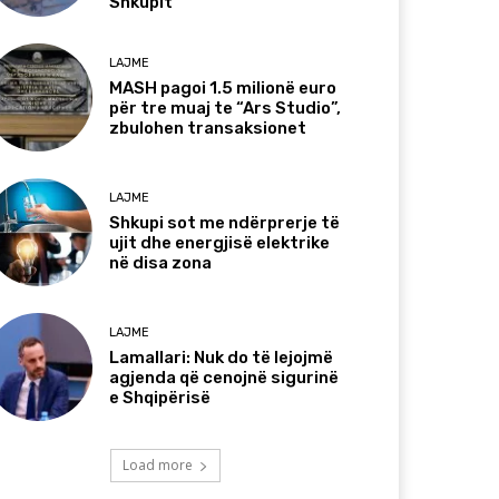
Shkupit
LAJME
MASH pagoi 1.5 milionë euro
për tre muaj te “Ars Studio”,
zbulohen transaksionet
LAJME
Shkupi sot me ndërprerje të
ujit dhe energjisë elektrike
në disa zona
LAJME
Lamallari: Nuk do të lejojmë
agjenda që cenojnë sigurinë
e Shqipërisë
Load more