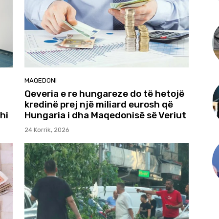
MAQEDONI
Qeveria e re hungareze do të hetojë
kredinë prej një miliard eurosh që
hi
Hungaria i dha Maqedonisë së Veriut
24 Korrik, 2026