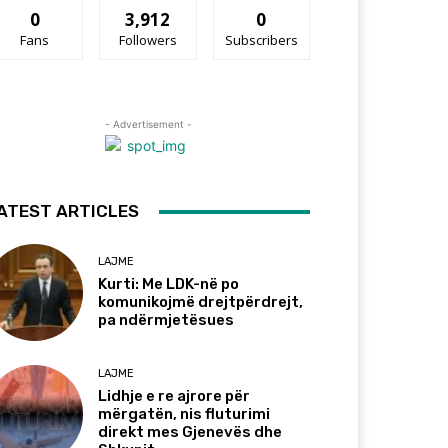
0
3,912
0
Fans
Followers
Subscribers
- Advertisement -
ATEST ARTICLES
LAJME
Kurti: Me LDK-në po
komunikojmë drejtpërdrejt,
pa ndërmjetësues
LAJME
Lidhje e re ajrore për
mërgatën, nis fluturimi
direkt mes Gjenevës dhe