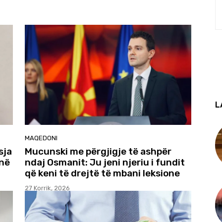
L
MAQEDONI
sja
Mucunski me përgjigje të ashpër
 në
ndaj Osmanit: Ju jeni njeriu i fundit
që keni të drejtë të mbani leksione
27 Korrik, 2026