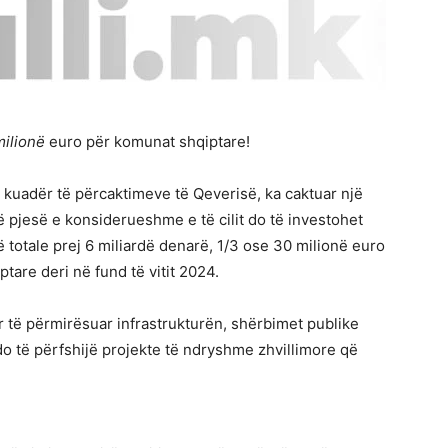
ilionë
euro për komunat shqiptare!
ë kuadër të përcaktimeve të Qeverisë, ka caktuar një
jë pjesë e konsiderueshme e të cilit do të investohet
totale prej 6 miliardë denarë, 1/3 ose 30 milionë euro
are deri në fund të vitit 2024.
 të përmirësuar infrastrukturën, shërbimet publike
do të përfshijë projekte të ndryshme zhvillimore që