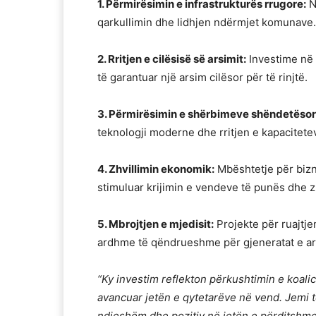
1. Përmirësimin e infrastrukturës rrugore:
N
qarkullimin dhe lidhjen ndërmjet komunave.
2. Rritjen e cilësisë së arsimit:
Investime në 
të garantuar një arsim cilësor për të rinjtë.
3. Përmirësimin e shërbimeve shëndetësor
teknologji moderne dhe rritjen e kapacitet
4. Zhvillimin ekonomik:
Mbështetje për bizne
stimuluar krijimin e vendeve të punës dhe zh
5. Mbrojtjen e mjedisit:
Projekte për ruajtje
ardhme të qëndrueshme për gjeneratat e a
“Ky investim reflekton përkushtimin e koal
avancuar jetën e qytetarëve në vend. Jemi t
ndjeshëm dhe pozitiv në jetën e përditshme 