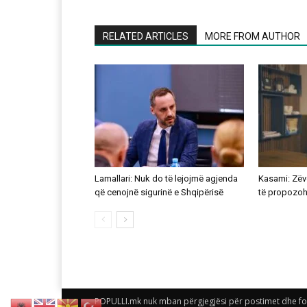
RELATED ARTICLES
MORE FROM AUTHOR
Lamallari: Nuk do të lejojmë agjenda
Kasami: Zëve
që cenojnë sigurinë e Shqipërisë
të propozohe
POPULLI.mk nuk mban përgjegjësi për postimet dhe foto