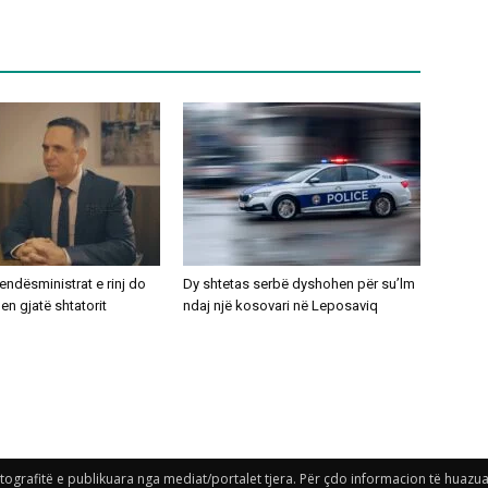
ndësministrat e rinj do
Dy shtetas serbë dyshohen për su’lm
n gjatë shtatorit
ndaj një kosovari në Leposaviq
grafitë e publikuara nga mediat/portalet tjera. Për çdo informacion të huazuar