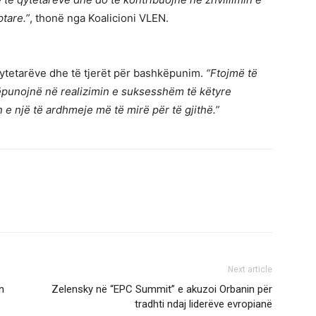
tare.”
, thonë nga Koalicioni VLEN.
qytetarëve dhe të tjerët për bashkëpunim.
“Ftojmë të
këpunojnë në realizimin e suksesshëm të këtyre
 e një të ardhmeje më të mirë për të gjithë.”
Next article
n
Zelensky në “EPC Summit” e akuzoi Orbanin për
tradhti ndaj liderëve evropianë