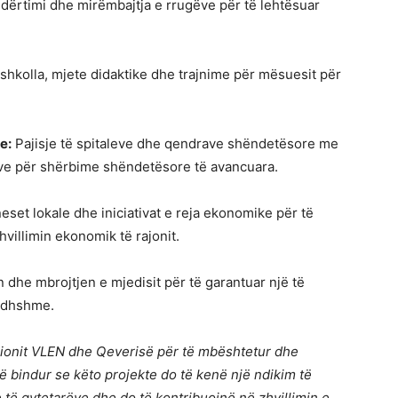
dërtimi dhe mirëmbajtja e rrugëve për të lehtësuar
shkolla, mjete didaktike dhe trajnime për mësuesit për
e:
Pajisje të spitaleve dhe qendrave shëndetësore me
eve për shërbime shëndetësore të avancuara.
set lokale dhe iniciativat e reja ekonomike për të
villimin ekonomik të rajonit.
n dhe mbrojtjen e mjedisit për të garantuar një të
rdhshme.
icionit VLEN dhe Qeverisë për të mbështetur dhe
ë bindur se këto projekte do të kenë një ndikim të
të qytetarëve dhe do të kontribuojnë në zhvillimin e