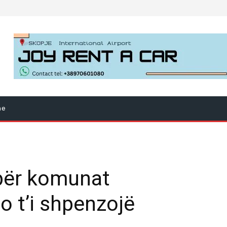
ne
 për komunat
do t’i shpenzojë