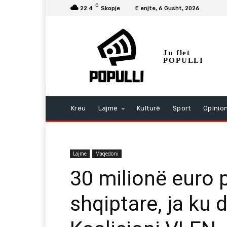
C
22.4
Skopje
E enjte, 6 Gusht, 2026
Ju flet
POPULLI
Kreu
Lajme
Kulturë
Sport
Opinio
Lajme
Maqedoni
30 milionë euro
shqiptare, ja ku 