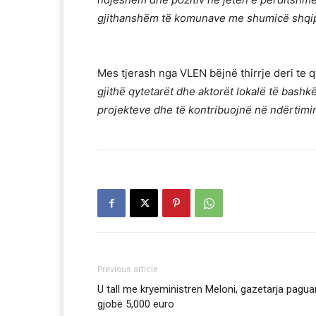
gjithanshëm të komunave me shumicë shqip
Mes tjerash nga VLEN bëjnë thirrje deri te 
gjithë qytetarët dhe aktorët lokalë të bash
projekteve dhe të kontribuojnë në ndërtimin
Previous article
U tall me kryeministren Meloni, gazetarja pagua
gjobë 5,000 euro