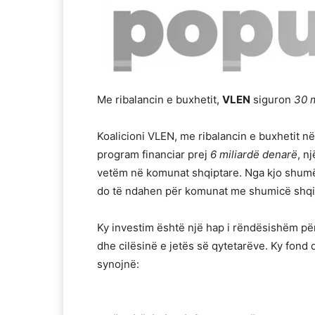
Me ribalancin e buxhetit,
VLEN
siguron
30 m
Koalicioni VLEN, me ribalancin e buxhetit n
program financiar prej
6 miliardë denarë
, n
vetëm në komunat shqiptare. Nga kjo shumë 
do të ndahen për komunat me shumicë shqipt
Ky investim është një hap i rëndësishëm për
dhe cilësinë e jetës së qytetarëve. Ky fond 
synojnë: