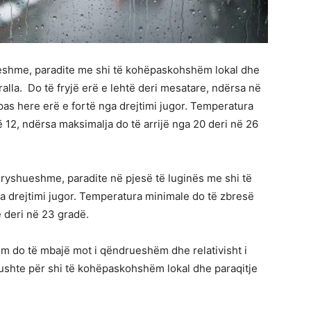
ueshme, paradite me shi të kohëpaskohshëm lokal dhe
alla. Do të fryjë erë e lehtë deri mesatare, ndërsa në
s here erë e fortë nga drejtimi jugor. Temperatura
ë 12, ndërsa maksimalja do të arrijë nga 20 deri në 26
dryshueshme, paradite në pjesë të luginës me shi të
a drejtimi jugor. Temperatura minimale do të zbresë
ë deri në 23 gradë.
m do të mbajë mot i qëndrueshëm dhe relativisht i
ushte për shi të kohëpaskohshëm lokal dhe paraqitje