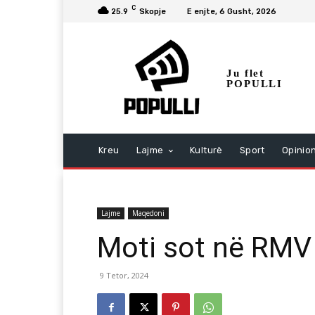
C
25.9
Skopje
E enjte, 6 Gusht, 2026
Ju flet
POPULLI
Kreu
Lajme
Kulturë
Sport
Opinio
Lajme
Maqedoni
Moti sot në RMV
9 Tetor, 2024