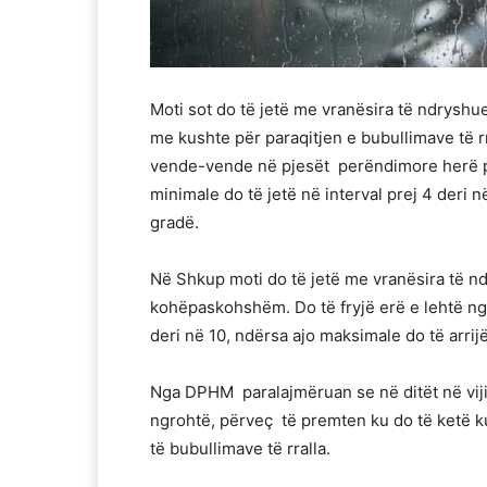
Moti sot do të jetë me vranësira të ndrysh
me kushte për paraqitjen e bubullimave të rr
vende-vende në pjesët perëndimore herë pa
minimale do të jetë në interval prej 4 deri n
gradë.
Në Shkup moti do të jetë me vranësira të n
kohëpaskohshëm. Do të fryjë erë e lehtë ng
deri në 10, ndërsa ajo maksimale do të arrij
Nga DPHM paralajmëruan se në ditët në viji
ngrohtë, përveç të premten ku do të ketë k
të bubullimave të rralla.