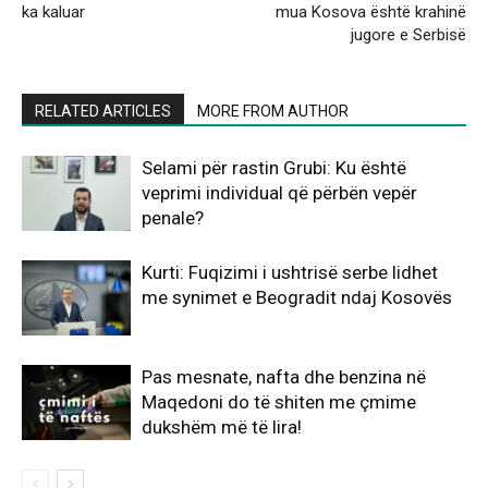
ka kaluar
mua Kosova është krahinë
jugore e Serbisë
RELATED ARTICLES
MORE FROM AUTHOR
Selami për rastin Grubi: Ku është
veprimi individual që përbën vepër
penale?
Kurti: Fuqizimi i ushtrisë serbe lidhet
me synimet e Beogradit ndaj Kosovës
Pas mesnate, nafta dhe benzina në
Maqedoni do të shiten me çmime
dukshëm më të lira!