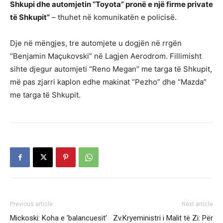
Shkupi dhe automjetin “Toyota” pronë e një firme private
të Shkupit”
– thuhet në komunikatën e policisë.
Dje në mëngjes, tre automjete u dogjën në rrgën
“Benjamin Maçukovski” në Lagjen Aerodrom. Fillimisht
sihte djegur automjeti “Reno Megan” me targa të Shkupit,
më pas zjarri kaplon edhe makinat “Pezho” dhe “Mazda”
me targa të Shkupit.
Previous article
Next article
Mickoski: Koha e ‘balancuesit’
Zv.Kryeministri i Malit të Zi: Për