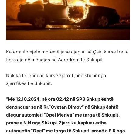
Katër automjete mbrëmë janë djegur në Çair, kurse tre të
tjera dje në mëngjes në Aerodrom të Shkupit.
Nuk ka të lënduar, kurse zjarret janë shuar nga
zjarrfikësit e Shkupit.
“Më 12.10.2024, në ora 02.42 në SPB Shkup është
denoncuar se në Rr.”Cvetan Dimov” në Shkup është
djegur automjeti “Opel Meriva” me targa të Shkupit,
pronë e N.N nga Shkupi. Zjarri ka kapluar edhe
automjetin “Opel” me targa të Shkupit, pronë e E.R nga