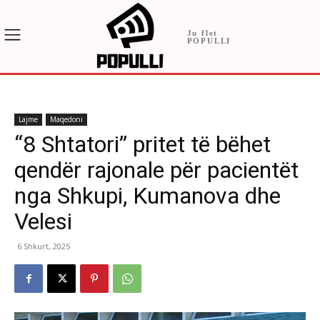
Ju flet
POPULLI
Lajme
Maqedoni
“8 Shtatori” pritet të bëhet
qendër rajonale për pacientët
nga Shkupi, Kumanova dhe
Velesi
6 Shkurt, 2025