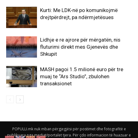
Kurti: Me LDK-në po komunikojmë
drejtpërdrejt, pa ndërmjetësues
Lidhje e re ajrore për mërgatën, nis
fluturimi direkt mes Gjenevës dhe
Shkupit
MASH pagoi 1.5 milionë euro për tre
muaj te “Ars Studio”, zbulohen
transaksionet
POPULLI.mk nuk mban përgjegjësi për postimet dhe fotografitë e
publikuara nga mediat/portalet tjera. Për çdo informacion të huazuar e