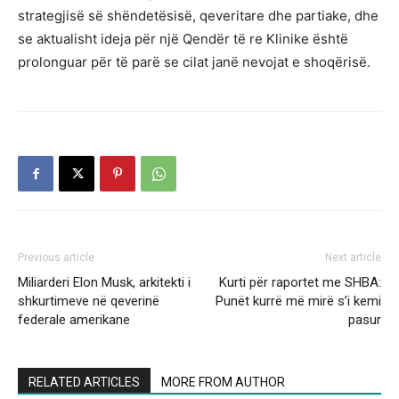
strategjisë së shëndetësisë, qeveritare dhe partiake, dhe
se aktualisht ideja për një Qendër të re Klinike është
prolonguar për të parë se cilat janë nevojat e shoqërisë.
Previous article
Next article
Miliarderi Elon Musk, arkitekti i
Kurti për raportet me SHBA:
shkurtimeve në qeverinë
Punët kurrë më mirë s’i kemi
federale amerikane
pasur
RELATED ARTICLES
MORE FROM AUTHOR