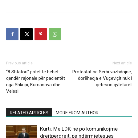
Previous article
Next article
“8 Shtatori” pritet të bëhet
Protestat në Serbi vazhdojnë,
qendër rajonale për pacientët
dorëheqja e Vuçeviçit nuk i
nga Shkupi, Kumanova dhe
qetëson qytetarët
Velesi
RELATED ARTICLES
MORE FROM AUTHOR
Kurti: Me LDK-në po komunikojmë
drejtpërdrejt, pa ndërmjetësues