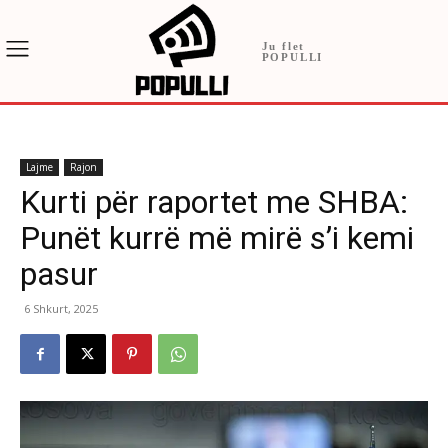
Ju flet
POPULLI
Lajme
Rajon
Kurti për raportet me SHBA:
Punët kurrë më mirë s’i kemi
pasur
6 Shkurt, 2025