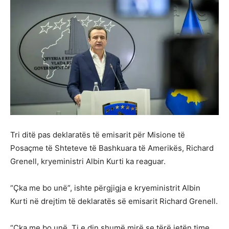
Tri ditë pas deklaratës të emisarit për Misione të
Posaçme të Shteteve të Bashkuara të Amerikës, Richard
Grenell, kryeministri Albin Kurti ka reaguar.
“Çka me bo unë”, ishte përgjigja e kryeministrit Albin
Kurti në drejtim të deklaratës së emisarit Richard Grenell.
“Çka me bo unë. Ti e din shumë mirë se tërë jetën time