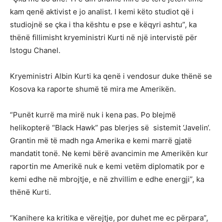
kam qenë aktivist e jo analist. I kemi këto studiot që i
studiojnë se çka i tha kështu e pse e këqyri ashtu”, ka
thënë fillimisht kryeministri Kurti në një intervistë për
Istogu Chanel.
Kryeministri Albin Kurti ka qenë i vendosur duke thënë se
Kosova ka raporte shumë të mira me Amerikën.
“Punët kurrë ma mirë nuk i kena pas. Po blejmë
helikopterë “Black Hawk” pas blerjes së sistemit ‘Javelin‘.
Grantin më të madh nga Amerika e kemi marrë gjatë
mandatit tonë. Ne kemi bërë avancimin me Amerikën kur
raportin me Amerikë nuk e kemi vetëm diplomatik por e
kemi edhe në mbrojtje, e në zhvillim e edhe energji”, ka
thënë Kurti.
“Kanihere ka kritika e vërejtje, por duhet me ec përpara”,