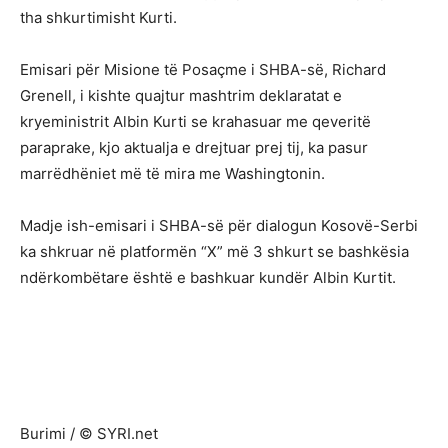
tha shkurtimisht Kurti.
Emisari për Misione të Posaçme i SHBA-së, Richard
Grenell, i kishte quajtur mashtrim deklaratat e
kryeministrit Albin Kurti se krahasuar me qeveritë
paraprake, kjo aktualja e drejtuar prej tij, ka pasur
marrëdhëniet më të mira me Washingtonin.
Madje ish-emisari i SHBA-së për dialogun Kosovë-Serbi
ka shkruar në platformën “X” më 3 shkurt se bashkësia
ndërkombëtare është e bashkuar kundër Albin Kurtit.
Burimi / © SYRI.net