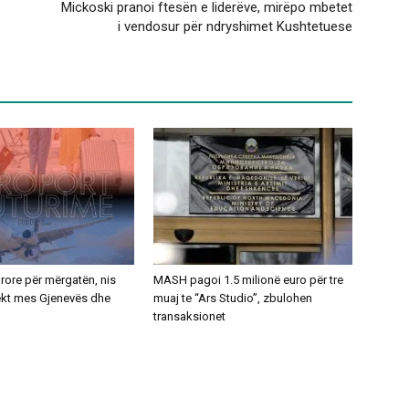
Mickoski pranoi ftesën e liderëve, mirëpo mbetet
i vendosur për ndryshimet Kushtetuese
ajrore për mërgatën, nis
MASH pagoi 1.5 milionë euro për tre
rekt mes Gjenevës dhe
muaj te “Ars Studio”, zbulohen
transaksionet