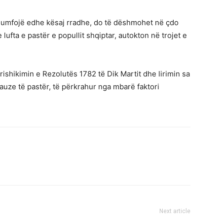
 triumfojë edhe kësaj rradhe, do të dëshmohet në çdo
ufta e pastër e popullit shqiptar, autokton në trojet e
rishikimin e Rezolutës 1782 të Dik Martit dhe lirimin sa
kauze të pastër, të përkrahur nga mbarë faktori
Next article