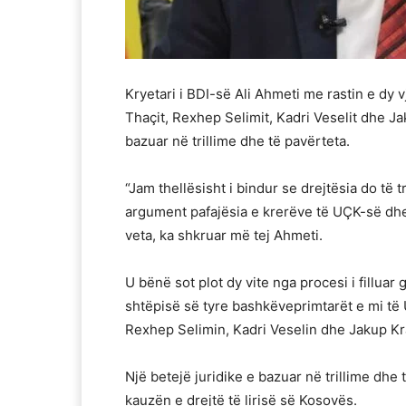
Kryetari i BDI-së Ali Ahmeti me rastin e dy vj
Thaçit, Rexhep Selimit, Kadri Veselit dhe Ja
bazuar në trillime dhe të pavërteta.
“Jam thellësisht i bindur se drejtësia do të
argument pafajësia e krerëve të UÇK-së dhe l
veta, ka shkruar më tej Ahmeti.
U bënë sot plot dy vite nga procesi i filluar
shtëpisë së tyre bashkëveprimtarët e mi të 
Rexhep Selimin, Kadri Veselin dhe Jakup Kr
Një betejë juridike e bazuar në trillime dhe
kauzën e drejtë të lirisë së Kosovës.