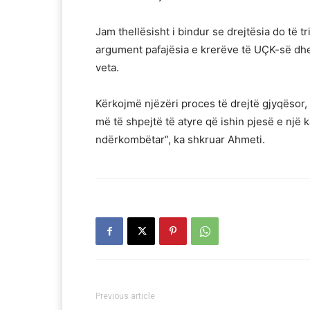
Jam thellësisht i bindur se drejtësia do të
argument pafajësia e krerëve të UÇK-së dhe l
veta.
Kërkojmë njëzëri proces të drejtë gjyqësor, 
më të shpejtë të atyre që ishin pjesë e një 
ndërkombëtar”, ka shkruar Ahmeti.
Previous article