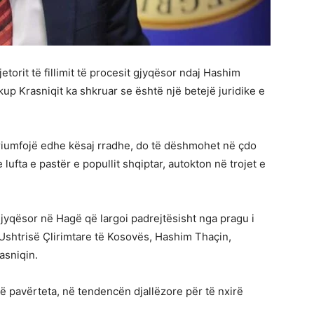
etorit të fillimit të procesit gjyqësor ndaj Hashim
kup Krasniqit ka shkruar se është një betejë juridike e
 triumfojë edhe kësaj rradhe, do të dëshmohet në çdo
ufta e pastër e popullit shqiptar, autokton në trojet e
 gjyqësor në Hagë që largoi padrejtësisht nga pragu i
Ushtrisë Çlirimtare të Kosovës, Hashim Thaçin,
asniqin.
 të pavërteta, në tendencën djallëzore për të nxirë