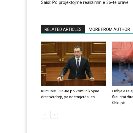
Saidi: Po projektojmë realizimin e 36-të urave
RELATED ARTICLES
MORE FROM AUTHOR
Kurti: Me LDK-në po komunikojmë
Lidhje e re 
drejtpërdrejt, pa ndërmjetësues
fluturimi di
Shkupit