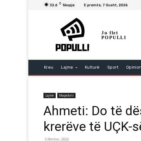
C
32.6
Skopje
E premte, 7 Gusht, 2026
Ju flet
POPULLI
Kreu
Lajme
Kulturë
Sport
Opinio
Lajme
Maqedoni
Ahmeti: Do të dë
krerëve të UÇK-s
5 Nëntor, 2022