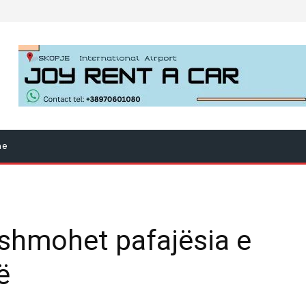
ne
shmohet pafajësia e
ë