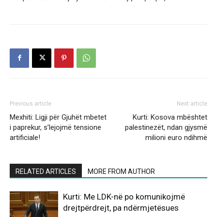
Previous article
Next article
Mexhiti: Ligji për Gjuhët mbetet
Kurti: Kosova mbështet
i paprekur, s’lejojmë tensione
palestinezët, ndan gjysmë
artificiale!
milioni euro ndihmë
RELATED ARTICLES
MORE FROM AUTHOR
Kurti: Me LDK-në po komunikojmë
drejtpërdrejt, pa ndërmjetësues