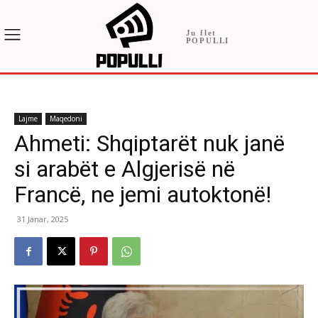
Ju flet
POPULLI
Lajme
Maqedoni
Ahmeti: Shqiptarët nuk janë
si arabët e Algjerisë në
Francë, ne jemi autoktonë!
31 Janar, 2025