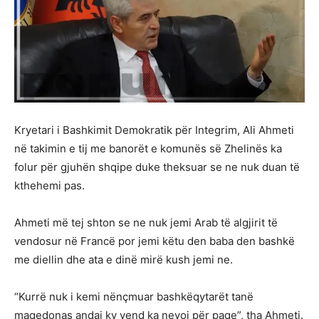
Kryetari i Bashkimit Demokratik për Integrim, Ali Ahmeti
në takimin e tij me banorët e komunës së Zhelinës ka
folur për gjuhën shqipe duke theksuar se ne nuk duan të
kthehemi pas.
Ahmeti më tej shton se ne nuk jemi Arab të algjirit të
vendosur në Francë por jemi këtu den baba den bashkë
me diellin dhe ata e dinë mirë kush jemi ne.
“Kurrë nuk i kemi nënçmuar bashkëqytarët tanë
maqedonas andaj ky vend ka nevoj për paqe”, tha Ahmeti.