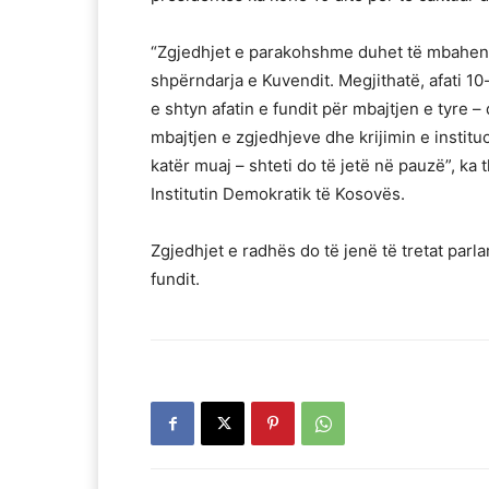
“Zgjedhjet e parakohshme duhet të mbahen b
shpërndarja e Kuvendit. Megjithatë, afati 10
e shtyn afatin e fundit për mbajtjen e tyre 
mbajtjen e zgjedhjeve dhe krijimin e institu
katër muaj – shteti do të jetë në pauzë”, k
Institutin Demokratik të Kosovës.
Zgjedhjet e radhës do të jenë të tretat parl
fundit.