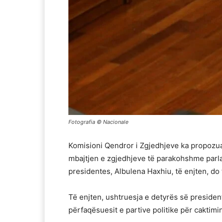
Fotografia © Nacionale
Komisioni Qendror i Zgjedhjeve ka propozua
mbajtjen e zgjedhjeve të parakohshme parla
presidentes, Albulena Haxhiu, të enjten, do 
Të enjten, ushtruesja e detyrës së presiden
përfaqësuesit e partive politike për caktim