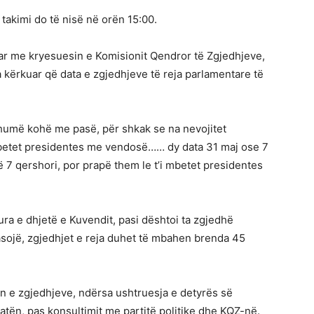
takimi do të nisë në orën 15:00.
uar me kryesuesin e Komisionit Qendror të Zgjedhjeve,
ka kërkuar që data e zgjedhjeve të reja parlamentare të
shumë kohë me pasë, për shkak se na nevojitet
i mbetet presidentes me vendosë…… dy data 31 maj ose 7
 7 qershori, por prapë them le t’i mbetet presidentes
ra e dhjetë e Kuvendit, pasi dështoi ta zgjedhë
asojë, zgjedhjet e reja duhet të mbahen brenda 45
min e zgjedhjeve, ndërsa ushtruesja e detyrës së
atën, pas konsultimit me partitë politike dhe KQZ-në.