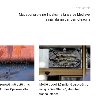
Next article
Maqedonia bie në Indeksin e Lirisë së Mediave,
sinjal alarmi për demokracinë
ajrore për mërgatën, nis
MASH pagoi 1.5 milionë euro për tre
rekt mes Gjenevës dhe
muaj te “Ars Studio”, zbulohen
transaksionet