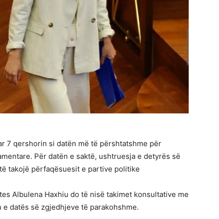
r 7 qershorin si datën më të përshtatshme për
mentare. Për datën e saktë, ushtruesja e detyrës së
të takojë përfaqësuesit e partive politike
tes Albulena Haxhiu do të nisë takimet konsultative me
in e datës së zgjedhjeve të parakohshme.