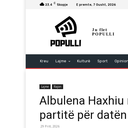
C
23.4
Skopje
E premte, 7 Gusht, 2026
Ju flet
POPULLI
Kreu
Lajme
Kulturë
Sport
Opinio
Lajme
Rajon
Albulena Haxhiu 
partitë për datën
29 Prill, 2026