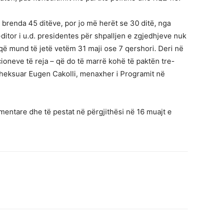
renda 45 ditëve, por jo më herët se 30 ditë, nga
-ditor i u.d. presidentes për shpalljen e zgjedhjeve nuk
– që mund të jetë vetëm 31 maji ose 7 qershori. Deri në
cioneve të reja – që do të marrë kohë të paktën tre-
a theksuar Eugen Cakolli, menaxher i Programit në
amentare dhe të pestat në përgjithësi në 16 muajt e