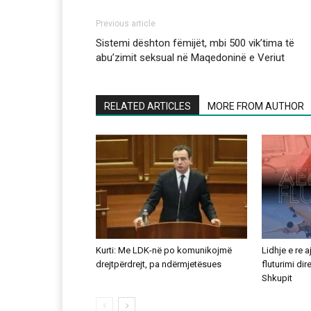
Previous article
Sistemi dështon fëmijët, mbi 500 vik’tima të
abu’zimit seksual në Maqedoninë e Veriut
RELATED ARTICLES
MORE FROM AUTHOR
Kurti: Me LDK-në po komunikojmë
Lidhje e re 
drejtpërdrejt, pa ndërmjetësues
fluturimi di
Shkupit