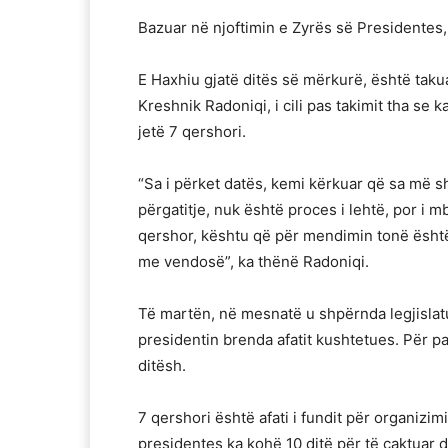
Bazuar në njoftimin e Zyrës së Presidentes, 
E Haxhiu gjatë ditës së mërkurë, është tak
Kreshnik Radoniqi, i cili pas takimit tha se 
jetë 7 qershori.
“Sa i përket datës, kemi kërkuar që sa më 
përgatitje, nuk është proces i lehtë, por 
qershor, kështu që për mendimin tonë është
me vendosë”, ka thënë Radoniqi.
Të martën, në mesnatë u shpërnda legjislatu
presidentin brenda afatit kushtetues. Për p
ditësh.
7 qershori është afati i fundit për organizi
presidentes ka kohë 10 ditë për të caktuar d