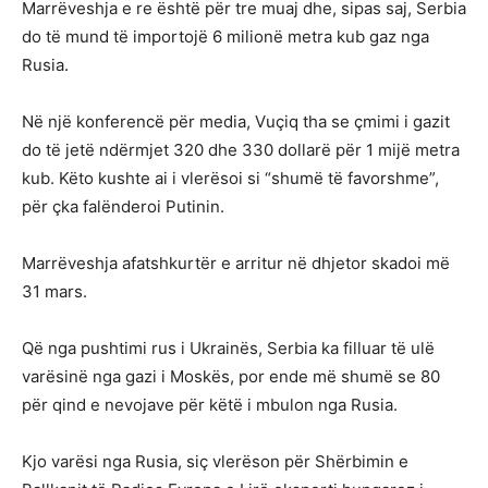
Marrëveshja e re është për tre muaj dhe, sipas saj, Serbia
do të mund të importojë 6 milionë metra kub gaz nga
Rusia.
Në një konferencë për media, Vuçiq tha se çmimi i gazit
do të jetë ndërmjet 320 dhe 330 dollarë për 1 mijë metra
kub. Këto kushte ai i vlerësoi si “shumë të favorshme”,
për çka falënderoi Putinin.
Marrëveshja afatshkurtër e arritur në dhjetor skadoi më
31 mars.
Që nga pushtimi rus i Ukrainës, Serbia ka filluar të ulë
varësinë nga gazi i Moskës, por ende më shumë se 80
për qind e nevojave për këtë i mbulon nga Rusia.
Kjo varësi nga Rusia, siç vlerëson për Shërbimin e