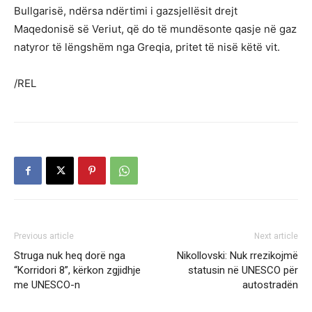
Bullgarisë, ndërsa ndërtimi i gazsjellësit drejt
Maqedonisë së Veriut, që do të mundësonte qasje në gaz
natyror të lëngshëm nga Greqia, pritet të nisë këtë vit.
/REL
Previous article
Next article
Struga nuk heq dorë nga
Nikollovski: Nuk rrezikojmë
“Korridori 8”, kërkon zgjidhje
statusin në UNESCO për
me UNESCO-n
autostradën