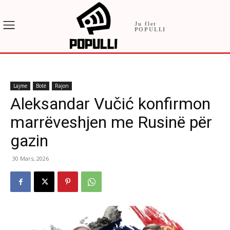
Ju flet
POPULLI
Lajme
Botë
Rajon
Aleksandar Vučić konfirmon
marrëveshjen me Rusinë për
gazin
30 Mars, 2026