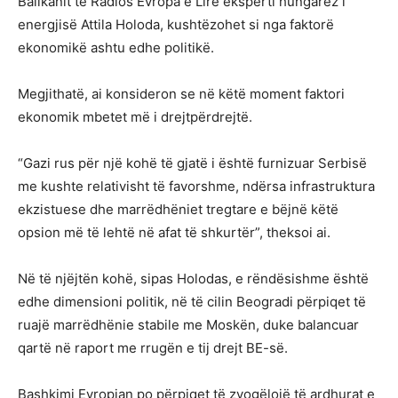
Ballkanit të Radios Evropa e Lirë eksperti hungarez i
energjisë Attila Holoda, kushtëzohet si nga faktorë
ekonomikë ashtu edhe politikë.
Megjithatë, ai konsideron se në këtë moment faktori
ekonomik mbetet më i drejtpërdrejtë.
“Gazi rus për një kohë të gjatë i është furnizuar Serbisë
me kushte relativisht të favorshme, ndërsa infrastruktura
ekzistuese dhe marrëdhëniet tregtare e bëjnë këtë
opsion më të lehtë në afat të shkurtër”, theksoi ai.
Në të njëjtën kohë, sipas Holodas, e rëndësishme është
edhe dimensioni politik, në të cilin Beogradi përpiqet të
ruajë marrëdhënie stabile me Moskën, duke balancuar
qartë në raport me rrugën e tij drejt BE-së.
Bashkimi Evropian po përpiqet të zvogëlojë të ardhurat e