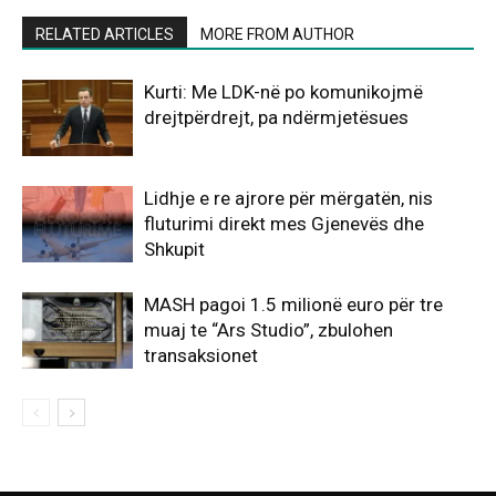
RELATED ARTICLES
MORE FROM AUTHOR
Kurti: Me LDK-në po komunikojmë
drejtpërdrejt, pa ndërmjetësues
Lidhje e re ajrore për mërgatën, nis
fluturimi direkt mes Gjenevës dhe
Shkupit
MASH pagoi 1.5 milionë euro për tre
muaj te “Ars Studio”, zbulohen
transaksionet