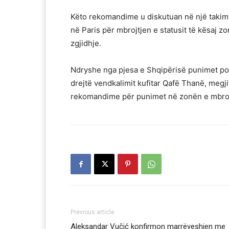
Këto rekomandime u diskutuan në një takim
në Paris për mbrojtjen e statusit të kësaj
zgjidhje.
Ndryshe nga pjesa e Shqipërisë punimet po 
drejtë vendkalimit kufitar Qafë Thanë, megj
rekomandime për punimet në zonën e mbrojt
Previous article
Aleksandar Vučić konfirmon marrëveshjen me