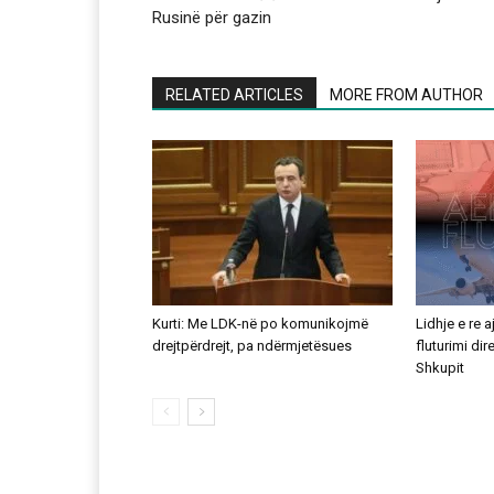
Rusinë për gazin
RELATED ARTICLES
MORE FROM AUTHOR
Kurti: Me LDK-në po komunikojmë
Lidhje e re 
drejtpërdrejt, pa ndërmjetësues
fluturimi di
Shkupit