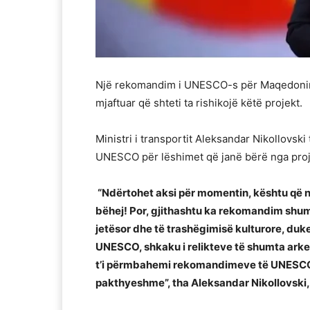
Një rekomandim i UNESCO-s për Maqedonin
mjaftuar që shteti ta rishikojë këtë projekt.
Ministri i transportit Aleksandar Nikollovsk
UNESCO për lëshimet që janë bërë nga proje
“Ndërtohet aksi për momentin, kështu që në
bëhej! Por, gjithashtu ka rekomandim shum
jetësor dhe të trashëgimisë kulturore, duk
UNESCO, shkaku i relikteve të shumta arkeo
t’i përmbahemi rekomandimeve të UNESCO-
pakthyeshme”, tha Aleksandar Nikollovski, M