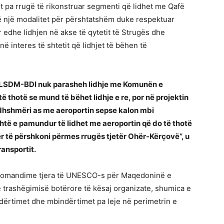
t pa rrugë të rikonstruar segmenti që lidhet me Qafë
ë një modalitet për përshtatshëm duke respektuar
dhe lidhjen në akse të qytetit të Strugës dhe
në interes të shtetit që lidhjet të bëhen të
ar i LSDM-BDI nuk parasheh lidhje me Komunën e
 thotë se mund të bëhet lidhje e re, por në projektin
idhshmëri as me aeroportin sepse kalon mbi
htë e pamundur të lidhet me aeroportin që do të thotë
ër të përshkoni përmes rrugës tjetër Ohër-Kërçovë”, u
ransportit.
rekomandime tjera të UNESCO-s për Maqedoninë e
 të trashëgimisë botërore të kësaj organizate, shumica e
dërtimet dhe mbindërtimet pa leje në perimetrin e