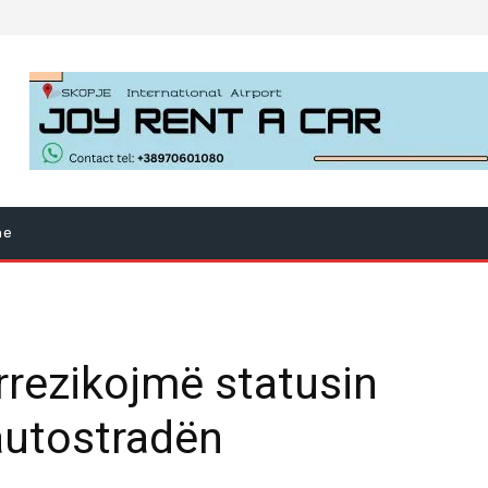
ne
 rrezikojmë statusin
utostradën