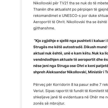
Nikollovski për TV21 tha se nuk do të mbete
Thanën dhe aktualisht po përpiqen të gjejn
rekomandimet e UNESCO-s por duke shtuar e
Aeroportit të Ohrit. Nikollovski tha se është 
gjithanshme.
“Kjo zgjidhje e sjellë nga pushteti i kalu
Strugës me këtë autostradë. Dikush mund të
aktual nuk është, unë e kam këtu. Nuk ka l
vendndodhjen aktuale të aeroportit dhe ës
nëse jeni nga Struga ose Ohri e keni patjet
shpreh Aleksandar Nikollovski, Ministër i T
Përveç për Korridorin 8 ka pasur edhe 7 
Veriut. Sipas raportit të fundit të Komitetit
shkeljeve janë të evidentuara në Ohër me n
zonës së mbrojtur.