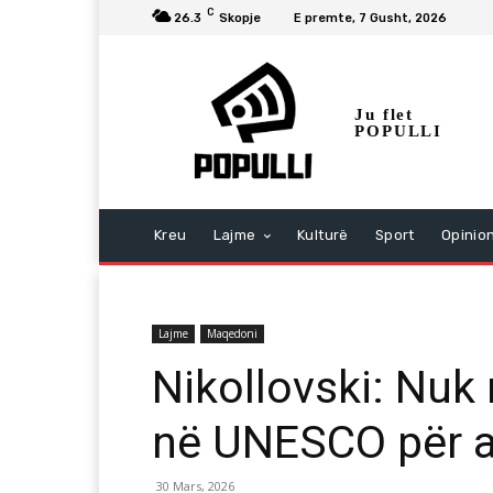
C
26.3
Skopje
E premte, 7 Gusht, 2026
Ju flet
POPULLI
Kreu
Lajme
Kulturë
Sport
Opinio
Lajme
Maqedoni
Nikollovski: Nuk
në UNESCO për a
30 Mars, 2026