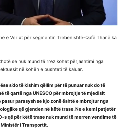
ë e Veriut për segmentin Trebenishtë-Qafë Thanë ka
i thotë se nuk mund të rrezikohet përjashtimi nga
ktuesit në kohën e pushteti të kaluar.
se s’do të kishim qëllim për të punuar nuk do të
ë të qartë nga UNESCO për mbrojtje të mjedisit
e pasur parasysh se kjo zonë është e mbrojtur nga
logjike që gjenden në këtë trase. Ne e kemi patjetër
s që për këtë trase nuk mund të merren vendime të
inistër i Transportit.