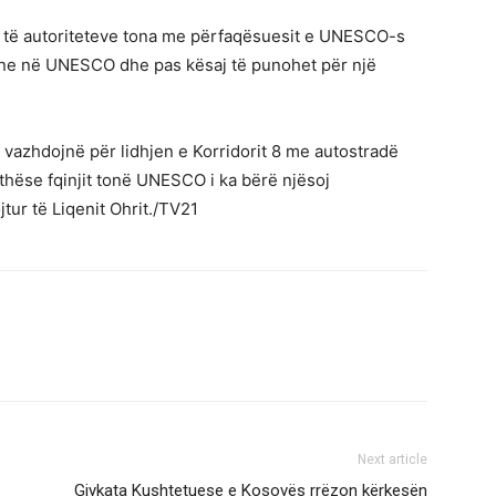
 të autoriteteve tona me përfaqësuesit e UNESCO-s
 zone në UNESCO dhe pas kësaj të punohet për një
vazhdojnë për lidhjen e Korridorit 8 me autostradë
ithëse fqinjit tonë UNESCO i ka bërë njësoj
ur të Liqenit Ohrit./TV21
Next article
Gjykata Kushtetuese e Kosovës rrëzon kërkesën