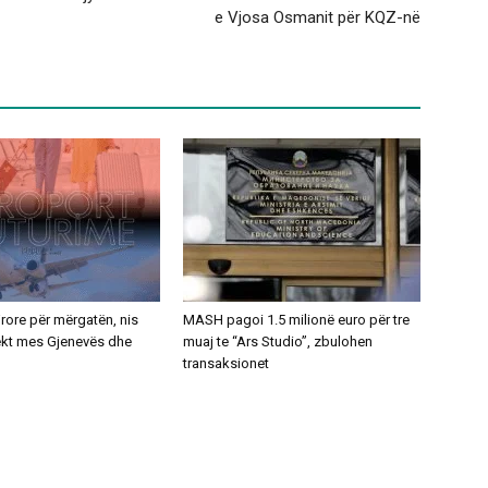
e Vjosa Osmanit për KQZ-në
ajrore për mërgatën, nis
MASH pagoi 1.5 milionë euro për tre
rekt mes Gjenevës dhe
muaj te “Ars Studio”, zbulohen
transaksionet