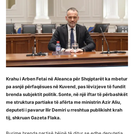
Krahu i Arben Fetai në Aleanca për Shqiptarët ka mbetur
pa asnjë përfaqësues në Kuvend, pas lëvizjeve të fundit
brenda subjektit politik. Sonte, në një iftar të përbashkët
me struktura partiake të afërta me ministrin Azir Aliu,
deputeti i pavarur Ilir Demiri u rreshtua publikisht krah
tij, shkruan Gazeta Flaka.
Burime brenda partisë bëjnë të ditur se edhe deputetja