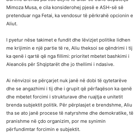
Mimoza Musa, e cila konsiderohej pjesë e ASH-së së
pretenduar nga Fetai, ka vendosur të përkrahë opcionin e
Aliut.
I pyetur nëse takimet e fundit dhe lëvizjet politike lidhen
me krijimin e një partie të re, Aliu theksoi se qëndrimi i tij
ka qenë i qartë që nga fillimi: prioritet mbetet bashkimi i
Aleancës për Shqiptarët dhe jo thellimi i ndasive.
Ai nënvizoi se përçarjet nuk janë në dobi të qytetarëve
dhe se angazhimi i tij dhe i grupit që përfaqëson ka qenë
dhe mbetet forcimi i strukturave dhe ruajtja e unitetit
brenda subjektit politik. Për përplasjet e brendshme, Aliu
tha se ato janë procese të natyrshme dhe demokratike, të
pranishme në çdo organizim, por me synimin
përfundimtar forcimin e subjektit.