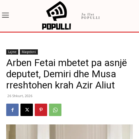
Ju flet
POPULLI
Lajme
Maqedoni
Arben Fetai mbetet pa asnjë
deputet, Demiri dhe Musa
rreshtohen krah Azir Aliut
26 Shkurt, 2026