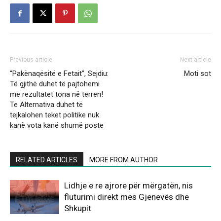
Previous article
Next article
“Pakënaqësitë e Fetait”, Sejdiu:
Moti sot
Të gjithë duhet të pajtohemi
me rezultatet tona në terren!
Te Alternativa duhet të
tejkalohen teket politike nuk
kanë vota kanë shumë poste
RELATED ARTICLES
MORE FROM AUTHOR
Lidhje e re ajrore për mërgatën, nis
fluturimi direkt mes Gjenevës dhe
Shkupit