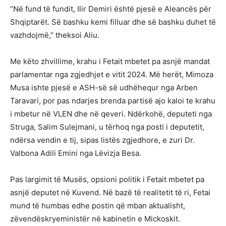
“Në fund të fundit, Ilir Demiri është pjesë e Aleancës për
Shqiptarët. Së bashku kemi filluar dhe së bashku duhet të
vazhdojmë,” theksoi Aliu.
Me këto zhvillime, krahu i Fetait mbetet pa asnjë mandat
parlamentar nga zgjedhjet e vitit 2024. Më herët, Mimoza
Musa ishte pjesë e ASH-së së udhëhequr nga Arben
Taravari, por pas ndarjes brenda partisë ajo kaloi te krahu
i mbetur në VLEN dhe në qeveri. Ndërkohë, deputeti nga
Struga, Salim Sulejmani, u tërhoq nga posti i deputetit,
ndërsa vendin e tij, sipas listës zgjedhore, e zuri Dr.
Valbona Adili Emini nga Lëvizja Besa.
Pas largimit të Musës, opsioni politik i Fetait mbetet pa
asnjë deputet në Kuvend. Në bazë të realitetit të ri, Fetai
mund të humbas edhe postin që mban aktualisht,
zëvendëskryeministër në kabinetin e Mickoskit.