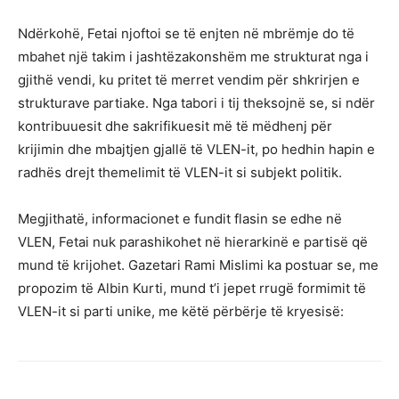
Ndërkohë, Fetai njoftoi se të enjten në mbrëmje do të
mbahet një takim i jashtëzakonshëm me strukturat nga i
gjithë vendi, ku pritet të merret vendim për shkrirjen e
strukturave partiake. Nga tabori i tij theksojnë se, si ndër
kontribuuesit dhe sakrifikuesit më të mëdhenj për
krijimin dhe mbajtjen gjallë të VLEN-it, po hedhin hapin e
radhës drejt themelimit të VLEN-it si subjekt politik.
Megjithatë, informacionet e fundit flasin se edhe në
VLEN, Fetai nuk parashikohet në hierarkinë e partisë që
mund të krijohet. Gazetari Rami Mislimi ka postuar se, me
propozim të Albin Kurti, mund t’i jepet rrugë formimit të
VLEN-it si parti unike, me këtë përbërje të kryesisë: