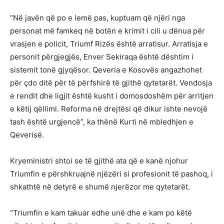
“Në javën që po e lemë pas, kuptuam që njëri nga
personat më famkeq në botën e krimit i cili u dënua për
vrasjen e policit, Triumf Rizës është arratisur. Arratisja e
personit përgjegjës, Enver Sekiraqa është dështim i
sistemit tonë gjyqësor. Qeveria e Kosovës angazhohet
për çdo ditë për të përfshirë të gjithë qytetarët. Vendosja
e rendit dhe ligjit është kusht i domosdoshëm për arritjen
e këtij qëllimi. Reforma në drejtësi që dikur ishte nevojë
tash është urgjencë”, ka thënë Kurti në mbledhjen e
Qeverisë.
Kryeministri shtoi se të gjithë ata që e kanë njohur
Triumfin e përshkruajnë njëzëri si profesionit të pashoq, i
shkathtë në detyrë e shumë njerëzor me qytetarët.
“Triumfin e kam takuar edhe unë dhe e kam po këtë