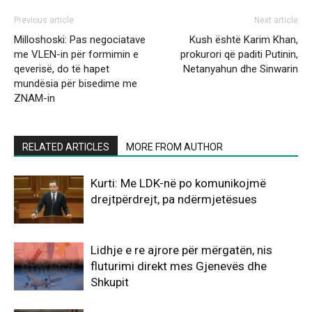
Previous article
Next article
Milloshoski: Pas negociatave
Kush është Karim Khan,
me VLEN-in për formimin e
prokurori që paditi Putinin,
qeverisë, do të hapet
Netanyahun dhe Sinwarin
mundësia për bisedime me
ZNAM-in
RELATED ARTICLES
MORE FROM AUTHOR
Kurti: Me LDK-në po komunikojmë
drejtpërdrejt, pa ndërmjetësues
Lidhje e re ajrore për mërgatën, nis
fluturimi direkt mes Gjenevës dhe
Shkupit