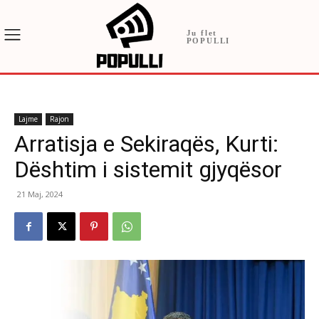
Ju flet
POPULLI
Lajme
Rajon
Arratisja e Sekiraqës, Kurti:
Dështim i sistemit gjyqësor
21 Maj, 2024