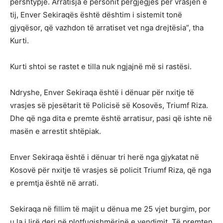
përshtypje. Arratisja e personit përgjegjës për vrasjen e
tij, Enver Sekiraqës është dështim i sistemit tonë
gjyqësor, që vazhdon të arratiset vet nga drejtësia”, tha
Kurti.
Kurti shtoi se rastet e tilla nuk ngjajnë më si rastësi.
Ndryshe, Enver Sekiraqa është i dënuar për nxitje të
vrasjes së pjesëtarit të Policisë së Kosovës, Triumf Riza.
Dhe që nga dita e premte është arratisur, pasi që ishte në
masën e arrestit shtëpiak.
Enver Sekiraqa është i dënuar tri herë nga gjykatat në
Kosovë për nxitje të vrasjes së policit Triumf Riza, që nga
e premtja është në arrati.
Sekiraqa në fillim të majit u dënua me 25 vjet burgim, por
u la i lirë deri në plotfuqishmërinë e vendimit. Të premten