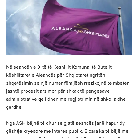
Në seancën e 9-të të Këshillit Komunal të Butelit,
këshilltarët e Aleancës për Shqiptarët ngritën
shqetësimin se një numër fëmijësh rrezikojnë të mbeten
jashtë procesit arsimor për shkak të pengesave
administrative që lidhen me regjistrimin në shkolla dhe
çerdhe.
Nga ASH bëjnë të ditur se gjatë seancës janë hapur dy
çështje kryesore me interes publik. E para ka të bëjë me