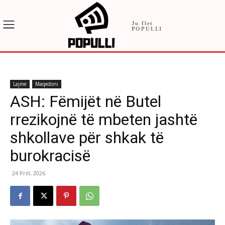
Ju flet
POPULLI
Lajme
Maqedoni
ASH: Fëmijët në Butel
rrezikojnë të mbeten jashtë
shkollave për shkak të
burokracisë
24 Prill, 2026