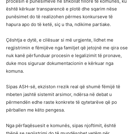
procesin e punësimeve në shkollat fillore të komunës, ku
është kërkuar transparencë e plotë dhe sqarim nëse
punësimet do të realizohen përmes konkurseve të
hapura apo do të ketë, siç u tha, ndikime partiake.
Çështja e dytë, e cilësuar si më urgjente, lidhet me
regjistrimin e fëmijëve nga familjet që jetojnë me qira ose
nuk kanë përfunduar procesin e legalizimit të pronave,
duke mos siguruar dokumentacionin e kërkuar nga
komuna.
Sipas ASH-së, ekziston rrezik real që shumë fëmijë të
mbeten jashtë sistemit arsimor, ndërsa në debat u
përmendën edhe raste konkrete të qytetarëve që po
përballen me këto pengesa.
Nga përfaqësuesit e komunës, sipas njoftimit, është
thënë se regjistrimi do të mundësohet vetëm për