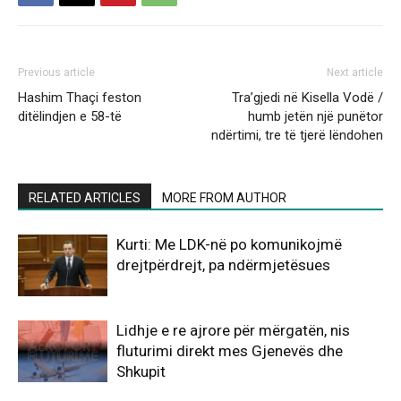
Previous article
Next article
Hashim Thaçi feston
Tra’gjedi në Kisella Vodë /
ditëlindjen e 58-të
humb jetën një punëtor
ndërtimi, tre të tjerë lëndohen
RELATED ARTICLES
MORE FROM AUTHOR
Kurti: Me LDK-në po komunikojmë
drejtpërdrejt, pa ndërmjetësues
Lidhje e re ajrore për mërgatën, nis
fluturimi direkt mes Gjenevës dhe
Shkupit