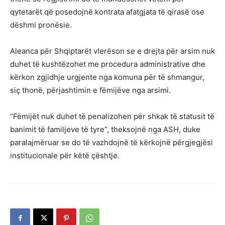
qytetarët që posedojnë kontrata afatgjata të qirasë ose
dëshmi pronësie.
Aleanca për Shqiptarët vlerëson se e drejta për arsim nuk
duhet të kushtëzohet me procedura administrative dhe
kërkon zgjidhje urgjente nga komuna për të shmangur,
siç thonë, përjashtimin e fëmijëve nga arsimi.
“Fëmijët nuk duhet të penalizohen për shkak të statusit të
banimit të familjeve të tyre”, theksojnë nga ASH, duke
paralajmëruar se do të vazhdojnë të kërkojnë përgjegjësi
institucionale për këtë çështje.