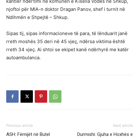
kantier ndërtimi në komunën e Kisella Vodës në Shkup,
njoftoi për MIA-n doktor Dragan Panov, shef i turnit në
Ndihmën e Shpejtë – Shkup.
Sipas tij, sipas informacioneve të para, të lënduarit janë
rreth moshës 35 deri në 45 vjeç, ndërsa viktima është
rreth 34 vjeç. Ai shtoi se ekipet kanë ndërhyrë me katër
autoambulanca.
Previous article
Next article
ASH: Fëmijët në Butel
Durmishi: Gjuha e Hoxhës e