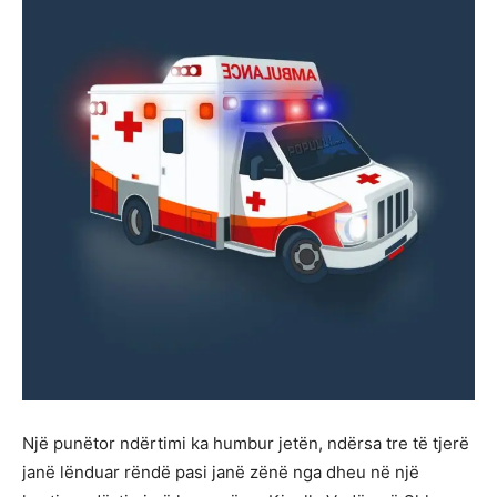
Një punëtor ndërtimi ka humbur jetën, ndërsa tre të tjerë
janë lënduar rëndë pasi janë zënë nga dheu në një