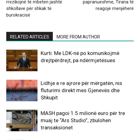
rrezikojnë të mbeten jashtë
papranueshme, Tirana të
shkollave për shkak të
reagojë menjëherë
burokracisë
RELATED ARTICLES
MORE FROM AUTHOR
Kurti: Me LDK-në po komunikojmë
drejtpërdrejt, pa ndërmjetësues
Lidhje e re ajrore për mërgatën, nis
fluturimi direkt mes Gjenevës dhe
Shkupit
MASH pagoi 1.5 milionë euro për tre
muaj te “Ars Studio”, zbulohen
transaksionet