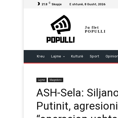
C
21.8
Skopje
E shtunë, 8 Gusht, 2026
Ju flet
POPULLI
Kreu
Lajme
Kulturë
Sport
Opinio
Lajme
Maqedoni
ASH-Sela: Siljan
Putinit, agresion