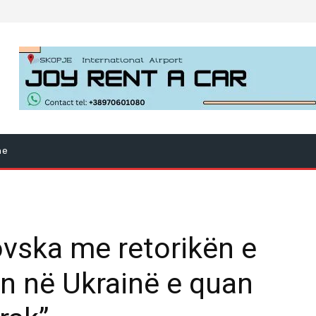
ne
ovska me retorikën e
in në Ukrainë e quan