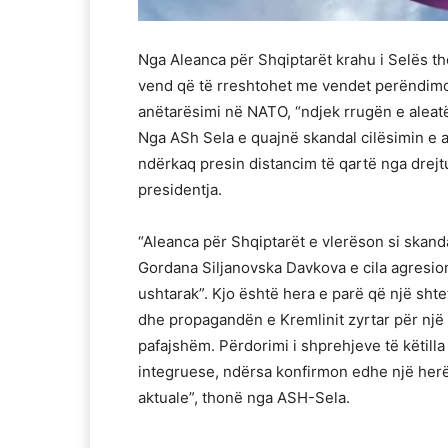
Nga Aleanca për Shqiptarët krahu i Selës t
vend që të rreshtohet me vendet perëndimor
anëtarësimi në NATO, “ndjek rrugën e aleatë
Nga ASh Sela e quajnë skandal cilësimin e a
ndërkaq presin distancim të qartë nga drejtu
presidentja.
“Aleanca për Shqiptarët e vlerëson si skan
Gordana Siljanovska Davkova e cila agresion
ushtarak”. Kjo është hera e parë që një shte
dhe propagandën e Kremlinit zyrtar për një k
pafajshëm. Përdorimi i shprehjeve të këtill
integruese, ndërsa konfirmon edhe një herë
aktuale”, thonë nga ASH-Sela.