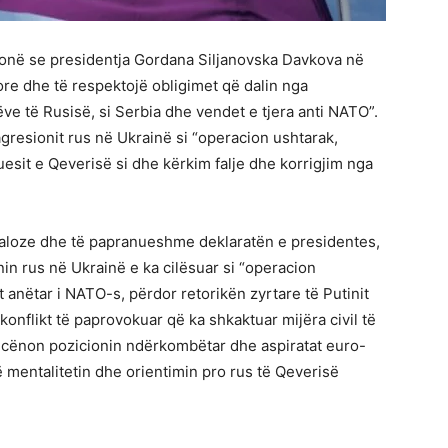
honë se presidentja Gordana Siljanovska Davkova në
e dhe të respektojë obligimet që dalin nga
ve të Rusisë, si Serbia dhe vendet e tjera anti NATO”.
gresionit rus në Ukrainë si “operacion ushtarak,
esit e Qeverisë si dhe kërkim falje dhe korrigjim nga
daloze dhe të papranueshme deklaratën e presidentes,
in rus në Ukrainë e ka cilësuar si “operacion
t anëtar i NATO-s, përdor retorikën zyrtare të Putinit
onflikt të paprovokuar që ka shkaktuar mijëra civil të
a cënon pozicionin ndërkombëtar dhe aspiratat euro-
 mentalitetin dhe orientimin pro rus të Qeverisë