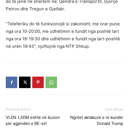
do të jenë në shërbim në: Qendra e Transportit, Gjorçe
Petrov dhe Tregun e Gjelbër.
“Teleferiku do të funksionojë si zakonisht, me orar pune
nga ora 10-20:00, me udhëtimin e fundit nga poshtë lart
nga ora 19-19:30 dhe udhëtimin e fundit nga lart-poshtë
në orën 19:45”, njoftojnë nga NTP Shkup.
Previous article
Next article
VLEN: LSDM është në iluzion
Ngritet aktakuzë e re kundër
për agjendën e BE-së!
Donald Trump