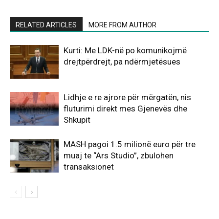
RELATED ARTICLES
MORE FROM AUTHOR
Kurti: Me LDK-në po komunikojmë
drejtpërdrejt, pa ndërmjetësues
Lidhje e re ajrore për mërgatën, nis
fluturimi direkt mes Gjenevës dhe
Shkupit
MASH pagoi 1.5 milionë euro për tre
muaj te “Ars Studio”, zbulohen
transaksionet