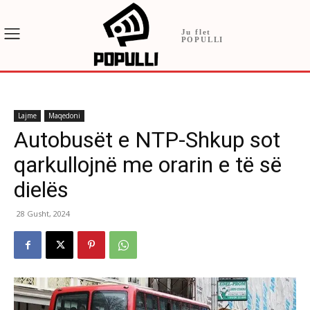
Ju flet
POPULLI
Lajme
Maqedoni
Autobusët e NTP-Shkup sot
qarkullojnë me orarin e të së
dielës
28 Gusht, 2024