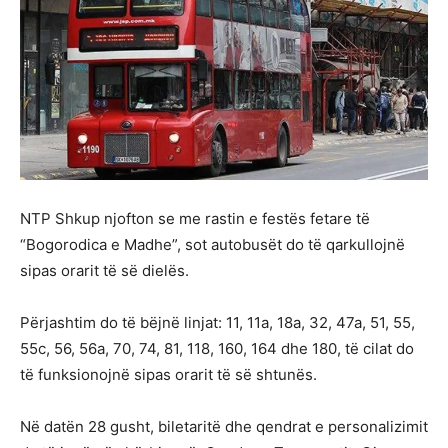
NTP Shkup njofton se me rastin e festës fetare të
“Bogorodica e Madhe”, sot autobusët do të qarkullojnë
sipas orarit të së dielës.
Përjashtim do të bëjnë linjat: 11, 11a, 18a, 32, 47a, 51, 55,
55c, 56, 56a, 70, 74, 81, 118, 160, 164 dhe 180, të cilat do
të funksionojnë sipas orarit të së shtunës.
Në datën 28 ​​gusht, biletaritë dhe qendrat e personalizimit