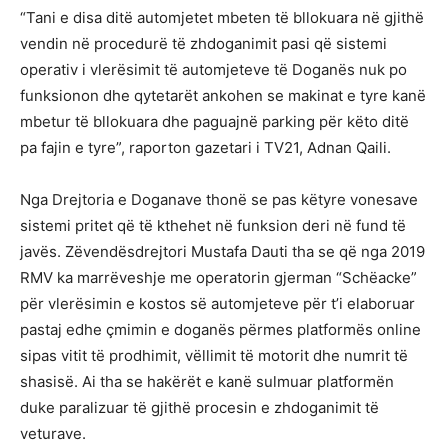
“Tani e disa ditë automjetet mbeten të bllokuara në gjithë
vendin në procedurë të zhdoganimit pasi që sistemi
operativ i vlerësimit të automjeteve të Doganës nuk po
funksionon dhe qytetarët ankohen se makinat e tyre kanë
mbetur të bllokuara dhe paguajnë parking për këto ditë
pa fajin e tyre”, raporton gazetari i TV21, Adnan Qaili.
Nga Drejtoria e Doganave thonë se pas këtyre vonesave
sistemi pritet që të kthehet në funksion deri në fund të
javës. Zëvendësdrejtori Mustafa Dauti tha se që nga 2019
RMV ka marrëveshje me operatorin gjerman “Schëacke”
për vlerësimin e kostos së automjeteve për t’i elaboruar
pastaj edhe çmimin e doganës përmes platformës online
sipas vitit të prodhimit, vëllimit të motorit dhe numrit të
shasisë. Ai tha se hakërët e kanë sulmuar platformën
duke paralizuar të gjithë procesin e zhdoganimit të
veturave.