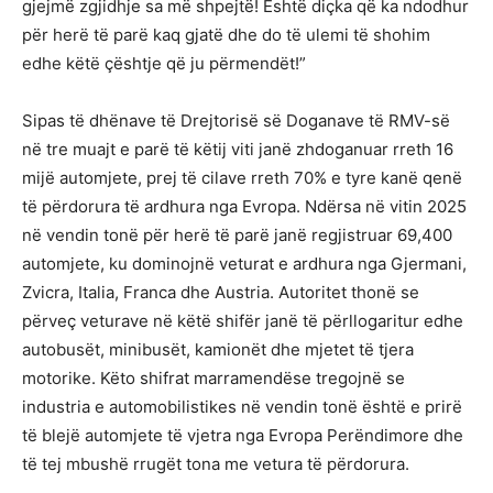
gjejmë zgjidhje sa më shpejtë! Është diçka që ka ndodhur
për herë të parë kaq gjatë dhe do të ulemi të shohim
edhe këtë çështje që ju përmendët!”
Sipas të dhënave të Drejtorisë së Doganave të RMV-së
në tre muajt e parë të këtij viti janë zhdoganuar rreth 16
mijë automjete, prej të cilave rreth 70% e tyre kanë qenë
të përdorura të ardhura nga Evropa. Ndërsa në vitin 2025
në vendin tonë për herë të parë janë regjistruar 69,400
automjete, ku dominojnë veturat e ardhura nga Gjermani,
Zvicra, Italia, Franca dhe Austria. Autoritet thonë se
përveç veturave në këtë shifër janë të përllogaritur edhe
autobusët, minibusët, kamionët dhe mjetet të tjera
motorike. Këto shifrat marramendëse tregojnë se
industria e automobilistikes në vendin tonë është e prirë
të blejë automjete të vjetra nga Evropa Perëndimore dhe
të tej mbushë rrugët tona me vetura të përdorura.