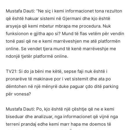
Mustafa Dauti: “Ne siç i kemi informacionet tona rezulton
që është hakuar sistemi në Gjermani dhe kjo është
arsyeja që kemi mbetur mbrapa me procedura. Nuk
funksionon e gjitha apo si? Mund të flas vetëm për vendin
tonë pasi që ne e kemi marrëveshjen me atë platformën
online. Se vendet tjera mund të kenë marrëveshje me
ndonjë tjetër platformë online.
TV21: Si do ja bëni me këtë, sepse faji nuk është i
pronarëve të makinave por i vet sistemit dhe ata po
dëmtohen në një mënyrë duke paguar çdo ditë parking
për vonesa?
Mustafa Dauti: Po, kjo është një çështje që ne e kemi
biseduar dhe analizuar, nga informacionet që vijnë nga
terreni prandaj edhe kemi marr hapa me doemos të