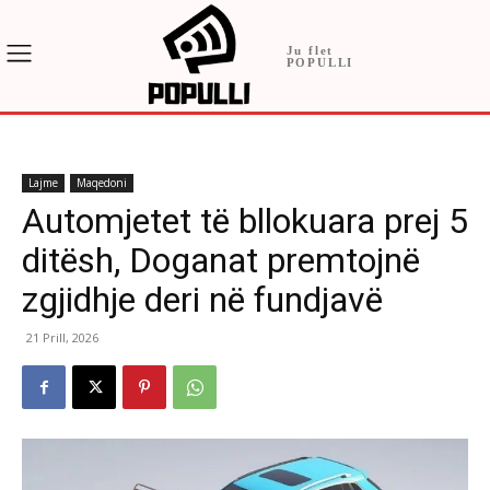
Ju flet
POPULLI
Lajme
Maqedoni
Automjetet të bllokuara prej 5
ditësh, Doganat premtojnë
zgjidhje deri në fundjavë
21 Prill, 2026