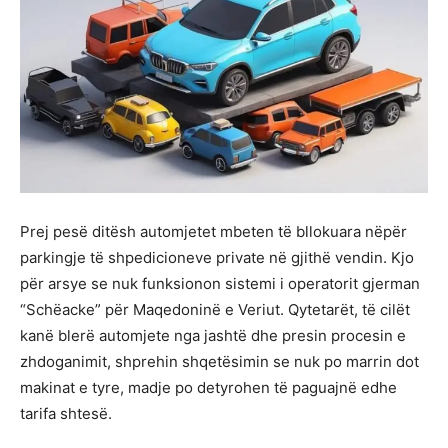
Prej pesë ditësh automjetet mbeten të bllokuara nëpër
parkingje të shpedicioneve private në gjithë vendin. Kjo
për arsye se nuk funksionon sistemi i operatorit gjerman
“Schëacke” për Maqedoninë e Veriut. Qytetarët, të cilët
kanë blerë automjete nga jashtë dhe presin procesin e
zhdoganimit, shprehin shqetësimin se nuk po marrin dot
makinat e tyre, madje po detyrohen të paguajnë edhe
tarifa shtesë.