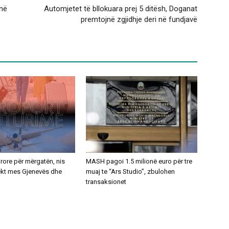
onë
Automjetet të bllokuara prej 5 ditësh, Doganat
premtojnë zgjidhje deri në fundjavë
ajrore për mërgatën, nis
MASH pagoi 1.5 milionë euro për tre
rekt mes Gjenevës dhe
muaj te “Ars Studio”, zbulohen
transaksionet