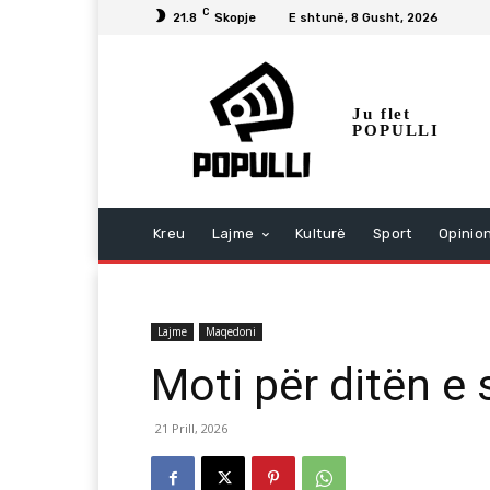
C
21.8
Skopje
E shtunë, 8 Gusht, 2026
Ju flet
POPULLI
Kreu
Lajme
Kulturë
Sport
Opinio
Lajme
Maqedoni
Moti për ditën e
21 Prill, 2026