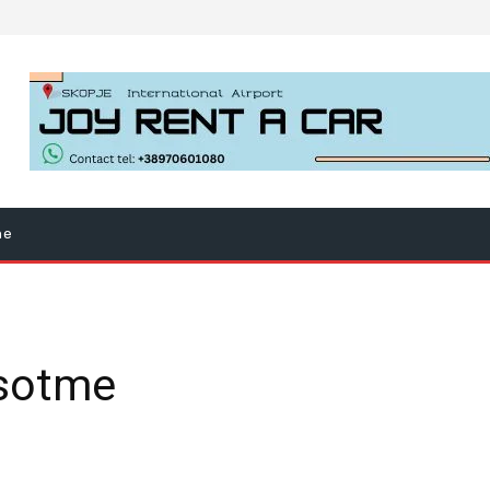
ne
 sotme