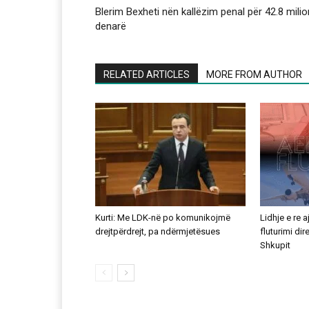
Blerim Bexheti nën kallëzim penal për 42.8 mili
denarë
RELATED ARTICLES
MORE FROM AUTHOR
Kurti: Me LDK-në po komunikojmë
Lidhje e re 
drejtpërdrejt, pa ndërmjetësues
fluturimi di
Shkupit