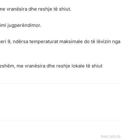
me vranësira dhe reshje të shiut.
timi jugperëndimor.
eri 9, ndërsa temperaturat maksimale do të lëvizin nga
eshëm, me vranësira dhe reshje lokale të shiut
Next article