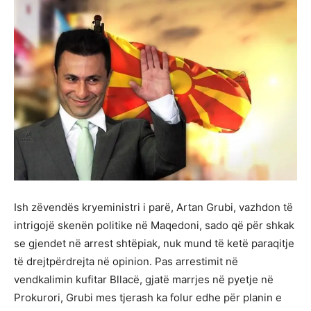
Ish zëvendës kryeministri i parë, Artan Grubi, vazhdon të
intrigojë skenën politike në Maqedoni, sado që për shkak
se gjendet në arrest shtëpiak, nuk mund të ketë paraqitje
të drejtpërdrejta në opinion. Pas arrestimit në
vendkalimin kufitar Bllacë, gjatë marrjes në pyetje në
Prokurori, Grubi mes tjerash ka folur edhe për planin e