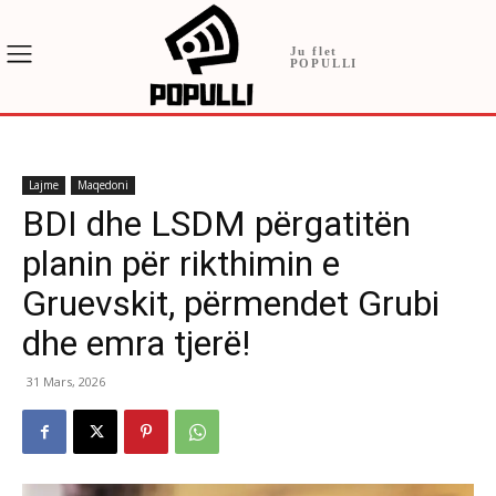
Ju flet
POPULLI
Lajme
Maqedoni
BDI dhe LSDM përgatitën
planin për rikthimin e
Gruevskit, përmendet Grubi
dhe emra tjerë!
31 Mars, 2026