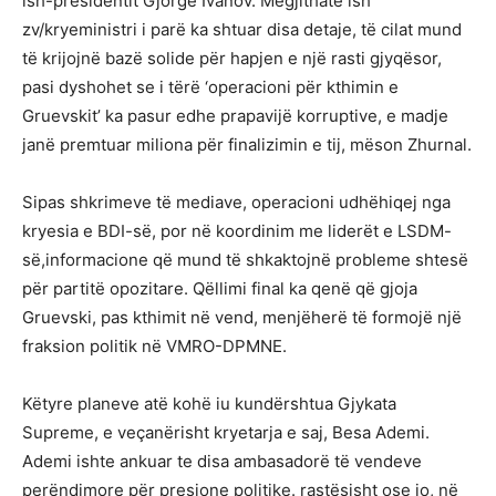
ish-presidentit Gjorge Ivanov. Megjithatë ish
zv/kryeministri i parë ka shtuar disa detaje, të cilat mund
të krijojnë bazë solide për hapjen e një rasti gjyqësor,
pasi dyshohet se i tërë ‘operacioni për kthimin e
Gruevskit’ ka pasur edhe prapavijë korruptive, e madje
janë premtuar miliona për finalizimin e tij, mëson Zhurnal.
Sipas shkrimeve të mediave, operacioni udhëhiqej nga
kryesia e BDI-së, por në koordinim me liderët e LSDM-
së,informacione që mund të shkaktojnë probleme shtesë
për partitë opozitare. Qëllimi final ka qenë që gjoja
Gruevski, pas kthimit në vend, menjëherë të formojë një
fraksion politik në VMRO-DPMNE.
Këtyre planeve atë kohë iu kundërshtua Gjykata
Supreme, e veçanërisht kryetarja e saj, Besa Ademi.
Ademi ishte ankuar te disa ambasadorë të vendeve
perëndimore për presione politike. rastësisht ose jo, në