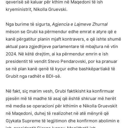
qeverisë së kaluar për kthim në Maqedoni të ish
kryeministrit, Nikolla Gruevski.
Nga burime të sigurta,
Agjencia e Lajmeve Zhurnal
mëson se Grubi ka përmendur edhe emrat e atyre që e
kanë përgatitur planin mjaft kontravers, e që ishte shumë
aktual para zgjedhjeve parlamentare të mbajtura në vtin
2024. Në këtë drejtim, ai ka përmendur emrin e ish
presidentit të vendit Stevo Pendarovski, por ka pranuar
se në plan kanë qenë të kyçur edhe bashkëpartiakë të
Grubit nga radhët e BDI-së.
Në fakt, siç marim vesh, Grubi faktikisht ka konfirmuar
pjesën më të madhe të asaj që është shkruar më herët
më media se operacioni për kthimin e Nikolla Gruevskit
në Maqedoni, duhej të realizohet në atë mënyrë që
Gjykata Supreme të legjitimon dhe konfirmon abolimin e