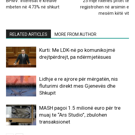
BPMV: Interesat e kredive
25 mijë nxënës pritet të
mbeten në 4.73% në shkurt
regjistrohen në arsimin e
mesëm këtë vit
RELATED ARTICLES
MORE FROM AUTHOR
Kurti: Me LDK-në po komunikojmë
drejtpërdrejt, pa ndërmjetësues
Lidhje e re ajrore për mërgatën, nis
fluturimi direkt mes Gjenevës dhe
Shkupit
MASH pagoi 1.5 milionë euro për tre
muaj te “Ars Studio”, zbulohen
transaksionet