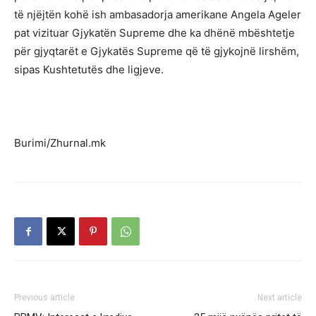
të njëjtën kohë ish ambasadorja amerikane Angela Ageler
pat vizituar Gjykatën Supreme dhe ka dhënë mbështetje
për gjyqtarët e Gjykatës Supreme që të gjykojnë lirshëm,
sipas Kushtetutës dhe ligjeve.
Burimi/Zhurnal.mk
Previous article
Next article