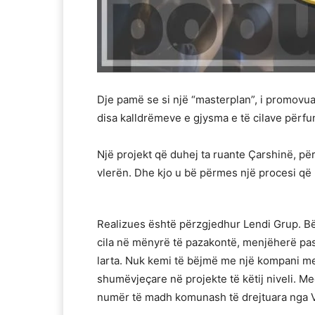
Dje pamë se si një “masterplan”, i promovu
disa kalldrëmeve e gjysma e të cilave përfu
Një projekt që duhej ta ruante Çarshinë, pë
vlerën. Dhe kjo u bë përmes një procesi që
Realizues është përzgjedhur Lendi Grup. Bëh
cila në mënyrë të pazakontë, menjëherë pas kr
larta. Nuk kemi të bëjmë me një kompani me
shumëvjeçare në projekte të këtij niveli. Me
numër të madh komunash të drejtuara ng