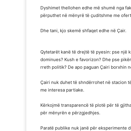
Dyshimet thellohen edhe më shumë nga fakti
përputhet në mënyrë të çuditshme me ofert
Dhe tani, kjo skemë shfaqet edhe në Çair.
Qytetarët kanë të drejtë të pyesin: pse një 
dominues? Kush e favorizon? Dhe pse pikëri
rreth politik? De apo paguan Çairi borxhi
Çairi nuk duhet të shndërrohet në stacion të
me interesa partiake.
Kërkojmë transparencë të plotë për të gjitha 
për mënyrën e përzgjedhjes.
Paratë publike nuk janë për eksperimente dh