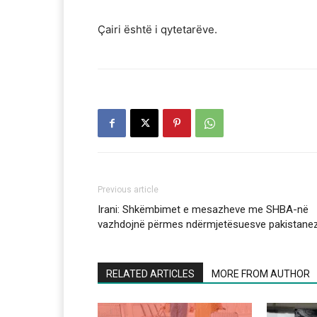
Çairi është i qytetarëve.
Previous article
Irani: Shkëmbimet e mesazheve me SHBA-në
vazhdojnë përmes ndërmjetësuesve pakistane
RELATED ARTICLES
MORE FROM AUTHOR