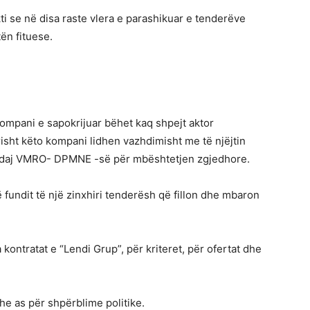
 se në disa raste vlera e parashikuar e tenderëve
ën fituese.
kompani e sapokrijuar bëhet kaq shpejt aktor
sht këto kompani lidhen vazhdimisht me të njëjtin
n ndaj VMRO- DPMNE -së për mbështetjen zgjedhore.
 fundit të një zinxhiri tenderësh që fillon dhe mbaron
kontratat e “Lendi Grup”, për kriteret, për ofertat dhe
e as për shpërblime politike.