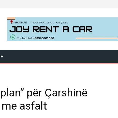
ne
plan” për Çarshinë
 me asfalt