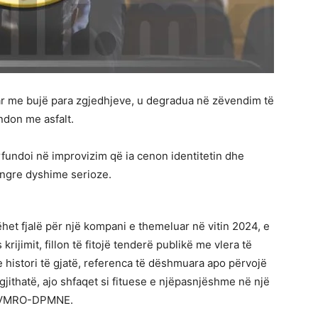
ar me bujë para zgjedhjeve, u degradua në zëvendim të
ndon me asfalt.
rfundoi në improvizim që ia cenon identitetin dhe
 ngre dyshime serioze.
et fjalë për një kompani e themeluar në vitin 2024, e
ijimit, fillon të fitojë tenderë publikë me vlera të
 histori të gjatë, referenca të dëshmuara apo përvojë
gjithatë, ajo shfaqet si fituese e njëpasnjëshme në një
a VMRO-DPMNE.