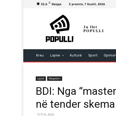
C
32.6
Skopje
E premte, 7 Gusht, 2026
Ju flet
POPULLI
Kreu
Lajme
Kulturë
Sport
Opinio
Lajme
Maqedoni
BDI: Nga “master
në tender skema
15 Prill, 2026