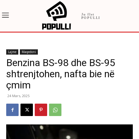
Ju flet
POPULLI
Lajme
Maqedoni
Benzina BS-98 dhe BS-95
shtrenjtohen, nafta bie në
çmim
24 Mars, 2025