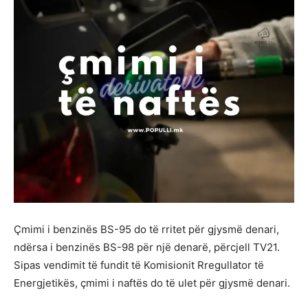
Çmimi i benzinës BS-95 do të rritet për gjysmë denari,
ndërsa i benzinës BS-98 për një denarë, përcjell TV21.
Sipas vendimit të fundit të Komisionit Rregullator të
Energjetikës, çmimi i naftës do të ulet për gjysmë denari.