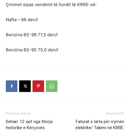
Çmimet sipas vendimit të fundit të KRRE-së:
Nafta – 68 den/l
Benzina BS-98 77,5 den/l
Benzina BS-95 75,0 den/l
Previous article
Next article
Dehari: 12 vjet nga fitorja
Faturat e larta për rrymën
historike e Kërçovës
elektrike/ Takimi në KRRE: