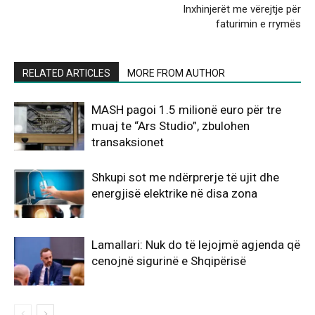
Inxhinjerët me vërejtje për
faturimin e rrymës
RELATED ARTICLES
MORE FROM AUTHOR
MASH pagoi 1.5 milionë euro për tre
muaj te “Ars Studio”, zbulohen
transaksionet
Shkupi sot me ndërprerje të ujit dhe
energjisë elektrike në disa zona
Lamallari: Nuk do të lejojmë agjenda që
cenojnë sigurinë e Shqipërisë