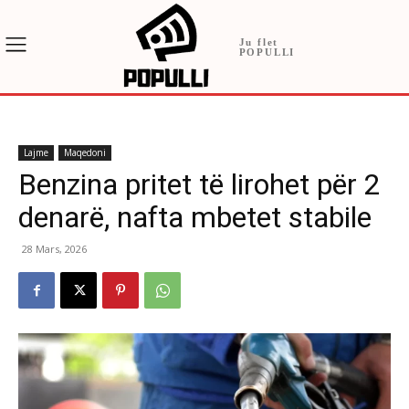
Ju flet
POPULLI
Lajme
Maqedoni
Benzina pritet të lirohet për 2
denarë, nafta mbetet stabile
28 Mars, 2026