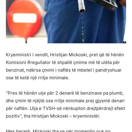
Kryeministri i vendit, Hristijan Mickoski, pret që të hënën
Komisioni Rregullator të shpallë çmime më të ulëta për
benzinat, ndërsa çmimi i naftës të mbetet i pandryshuar
ose të ketë një rritje minimale.
“Pres të hënën ulje për 2 denarë të benzinave pa plumb,
dhe çmim të njëjtë ose rritje minimale prej gjysmë denari
për naftën. Ulja e TVSH-së nënkupton drejtpërdrejt efekt
pozitiv”, tha Hristijan Mickoski – kryeministër.
Mes tjerash, Mickoski tha se për momentin nuk po