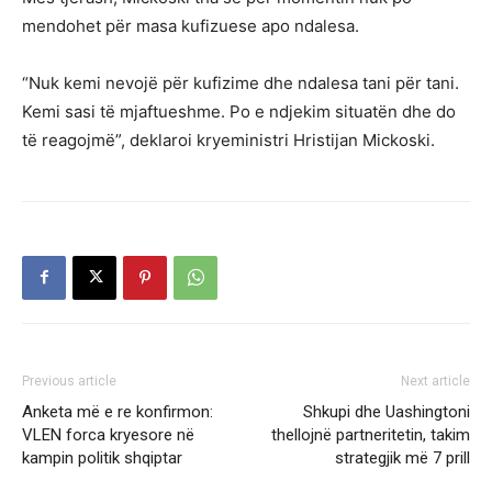
mendohet për masa kufizuese apo ndalesa.
“Nuk kemi nevojë për kufizime dhe ndalesa tani për tani.
Kemi sasi të mjaftueshme. Po e ndjekim situatën dhe do
të reagojmë”, deklaroi kryeministri Hristijan Mickoski.
Previous article
Next article
Anketa më e re konfirmon:
Shkupi dhe Uashingtoni
VLEN forca kryesore në
thellojnë partneritetin, takim
kampin politik shqiptar
strategjik më 7 prill