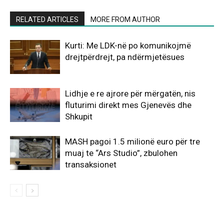
RELATED ARTICLES
MORE FROM AUTHOR
Kurti: Me LDK-në po komunikojmë
drejtpërdrejt, pa ndërmjetësues
Lidhje e re ajrore për mërgatën, nis
fluturimi direkt mes Gjenevës dhe
Shkupit
MASH pagoi 1.5 milionë euro për tre
muaj te “Ars Studio”, zbulohen
transaksionet