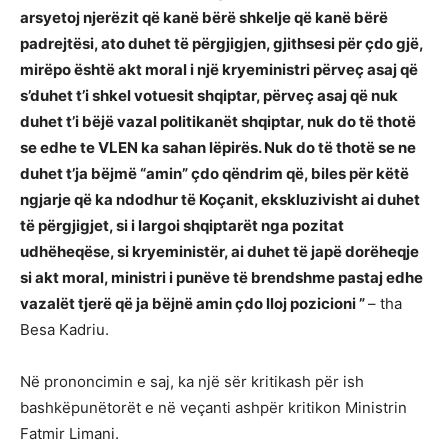
arsyetoj njerëzit që kanë bërë shkelje që kanë bërë
padrejtësi, ato duhet të përgjigjen, gjithsesi për çdo gjë,
mirëpo është akt moral i një kryeministri përveç asaj që
s’duhet t’i shkel votuesit shqiptar, përveç asaj që nuk
duhet t’i bëjë vazal politikanët shqiptar, nuk do të thotë
se edhe te VLEN ka sahan lëpirës. Nuk do të thotë se ne
duhet t’ja bëjmë “amin” çdo qëndrim që, biles për këtë
ngjarje që ka ndodhur të Koçanit, ekskluzivisht ai duhet
të përgjigjet, si i largoi shqiptarët nga pozitat
udhëheqëse, si kryeministër, ai duhet të japë dorëheqje
si akt moral, ministri i punëve të brendshme pastaj edhe
vazalët tjerë që ja bëjnë amin çdo lloj pozicioni ”
– tha
Besa Kadriu.
Në prononcimin e saj, ka një sër kritikash për ish
bashkëpunëtorët e në veçanti ashpër kritikon Ministrin
Fatmir Limani.