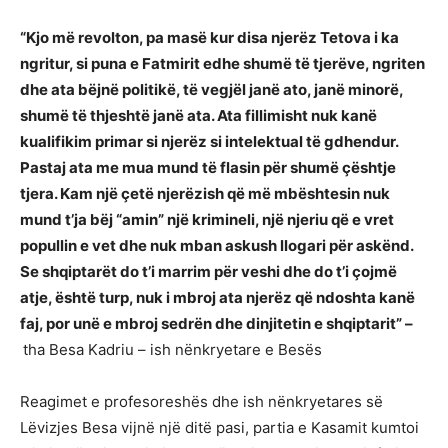
“Kjo më revolton, pa masë kur disa njerëz Tetova i ka
ngritur, si puna e Fatmirit edhe shumë të tjerëve, ngriten
dhe ata bëjnë politikë, të vegjël janë ato, janë minorë,
shumë të thjeshtë janë ata. Ata fillimisht nuk kanë
kualifikim primar si njerëz si intelektual të gdhendur.
Pastaj ata me mua mund të flasin për shumë çështje
tjera. Kam një çetë njerëzish që më mbështesin nuk
mund t’ja bëj “amin” një krimineli, një njeriu që e vret
popullin e vet dhe nuk mban askush llogari për askënd.
Se shqiptarët do t’i marrim për veshi dhe do t’i çojmë
atje, është turp, nuk i mbroj ata njerëz që ndoshta kanë
faj, por unë e mbroj sedrën dhe dinjitetin e shqiptarit” –
tha Besa Kadriu – ish nënkryetare e Besës
Reagimet e profesoreshës dhe ish nënkryetares së
Lëvizjes Besa vijnë një ditë pasi, partia e Kasamit kumtoi