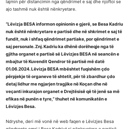
lajmin për distancimin nga qëndrimet e saj dhe njoftoi se
ajo tashmë nuk është nënkryetare.
“Lëvizja BESA informon opinionin e gjerë, se Besa Kadriu
nuk është nënkryetare e partisë dhe në shkrimet e saj të
fundit, nuk i shfaq qëndrimet partiake, por qëndrimet e
saj personale. Znj. Kadriu ka dhënë dorëheqje nga të
gjitha organet e partisë së Lëvizjes BESA në seancën e
mbajtur të Kuvendit Qendror të partisë më datë
01.06.2024. Lëvizja BESA mbështet fuqishëm çdo
përpjekje të organeve të shtetit, për të zbardhur çdo
detaj lidhur me ngjarjen tragjike në Koçan dhe në
veçanti inkurajon organet e Drejtësisë që të jenë sa më
efikas në punën e tyre,” thuhet në komunikatën e
Lëvizjes Besa.
Ndryshe, deri më vonë në web faqen e Lëvizjes Besa
qëndronte emri i Besa Kadriut si nënkryetare e partisë.