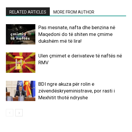
RELATED ARTICLES
MORE FROM AUTHOR
Pas mesnate, nafta dhe benzina në
Maqedoni do të shiten me çmime
dukshëm më të lira!
Ulen çmimet e derivateve të naftës në
RMV
BDI ngre akuza për rolin e
zëvendëskryeministrave, por rasti i
Mexhitit thotë ndryshe