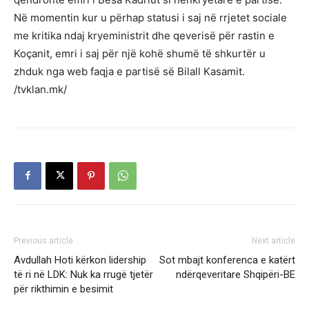
Në momentin kur u përhap statusi i saj në rrjetet sociale
me kritika ndaj kryeministrit dhe qeverisë për rastin e
Koçanit, emri i saj për një kohë shumë të shkurtër u
zhduk nga web faqja e partisë së Bilall Kasamit.
/tvklan.mk/
Previous article
Next article
Avdullah Hoti kërkon lidership
Sot mbajt konferenca e katërt
të ri në LDK: Nuk ka rrugë tjetër
ndërqeveritare Shqipëri-BE
për rikthimin e besimit