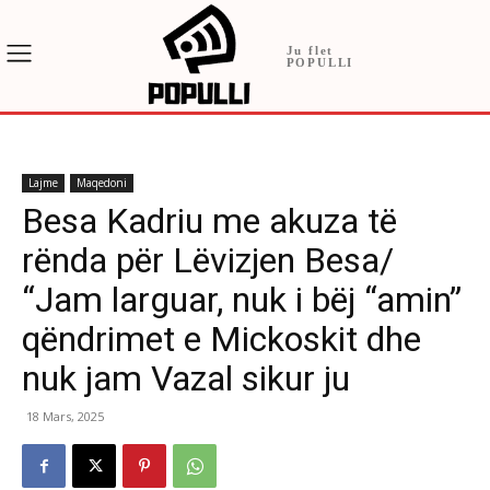
Ju flet
POPULLI
Lajme
Maqedoni
Besa Kadriu me akuza të
rënda për Lëvizjen Besa/
“Jam larguar, nuk i bëj “amin”
qëndrimet e Mickoskit dhe
nuk jam Vazal sikur ju
18 Mars, 2025