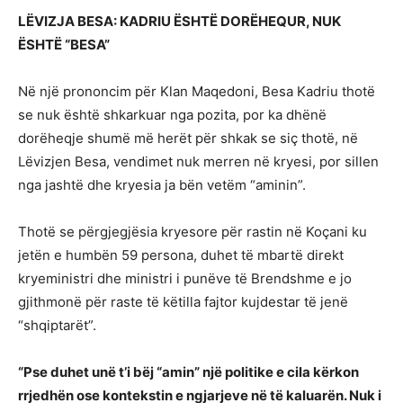
LËVIZJA BESA: KADRIU ËSHTË DORËHEQUR, NUK
ËSHTË “BESA”
Në një prononcim për Klan Maqedoni, Besa Kadriu thotë
se nuk është shkarkuar nga pozita, por ka dhënë
dorëheqje shumë më herët për shkak se siç thotë, në
Lëvizjen Besa, vendimet nuk merren në kryesi, por sillen
nga jashtë dhe kryesia ja bën vetëm “aminin”.
Thotë se përgjegjësia kryesore për rastin në Koçani ku
jetën e humbën 59 persona, duhet të mbartë direkt
kryeministri dhe ministri i punëve të Brendshme e jo
gjithmonë për raste të këtilla fajtor kujdestar të jenë
“shqiptarët”.
“Pse duhet unë t’i bëj “amin” një politike e cila kërkon
rrjedhën ose kontekstin e ngjarjeve në të kaluarën. Nuk i