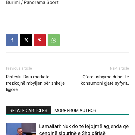
Burimi / Panorama Sport
Previous article
Next article
Risteski: Disa markete
Çfarë ushqime duhet të
rrezikojnë mbylljen për shkelje
konsumoni gjatë syfyrit..
ligjore
RELATED ARTICLES
MORE FROM AUTHOR
Lamallari: Nuk do të lejojmë agjenda që
cenojnë sigurinë e Shqipërisë