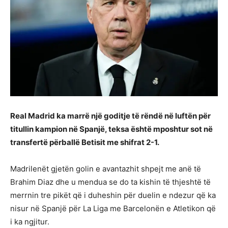
Real Madrid ka marrë një goditje të rëndë në luftën për
titullin kampion në Spanjë, teksa është mposhtur sot në
transfertë përballë Betisit me shifrat 2-1.
Madrilenët gjetën golin e avantazhit shpejt me anë të
Brahim Diaz dhe u mendua se do ta kishin të thjeshtë të
merrnin tre pikët që i duheshin për duelin e ndezur që ka
nisur në Spanjë për La Liga me Barcelonën e Atletikon që
i ka ngjitur.