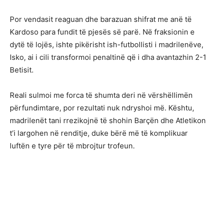
Por vendasit reaguan dhe barazuan shifrat me anë të
Kardoso para fundit të pjesës së parë. Në fraksionin e
dytë të lojës, ishte pikërisht ish-futbollisti i madrilenëve,
Isko, ai i cili transformoi penaltinë që i dha avantazhin 2-1
Betisit.
Reali sulmoi me forca të shumta deri në vërshëllimën
përfundimtare, por rezultati nuk ndryshoi më. Kështu,
madrilenët tani rrezikojnë të shohin Barçën dhe Atletikon
t’i largohen në renditje, duke bërë më të komplikuar
luftën e tyre për të mbrojtur trofeun.