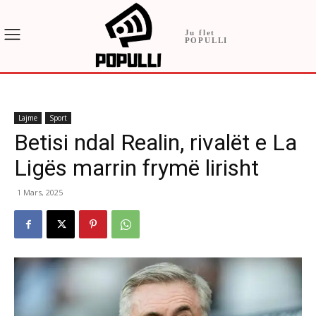
Ju flet
POPULLI
Lajme
Sport
Betisi ndal Realin, rivalët e La
Ligës marrin frymë lirisht
1 Mars, 2025