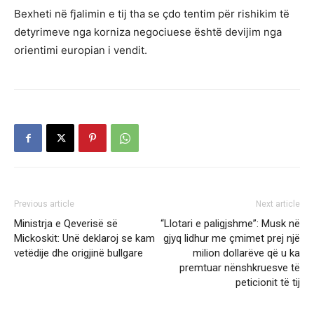
Bexheti në fjalimin e tij tha se çdo tentim për rishikim të
detyrimeve nga korniza negociuese është devijim nga
orientimi europian i vendit.
Previous article
Next article
Ministrja e Qeverisë së
“Llotari e paligjshme”: Musk në
Mickoskit: Unë deklaroj se kam
gjyq lidhur me çmimet prej një
vetëdije dhe origjinë bullgare
milion dollarëve që u ka
premtuar nënshkruesve të
peticionit të tij