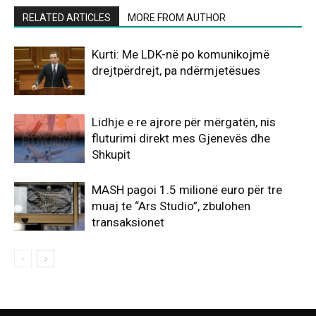
RELATED ARTICLES
MORE FROM AUTHOR
Kurti: Me LDK-në po komunikojmë
drejtpërdrejt, pa ndërmjetësues
Lidhje e re ajrore për mërgatën, nis
fluturimi direkt mes Gjenevës dhe
Shkupit
MASH pagoi 1.5 milionë euro për tre
muaj te “Ars Studio”, zbulohen
transaksionet