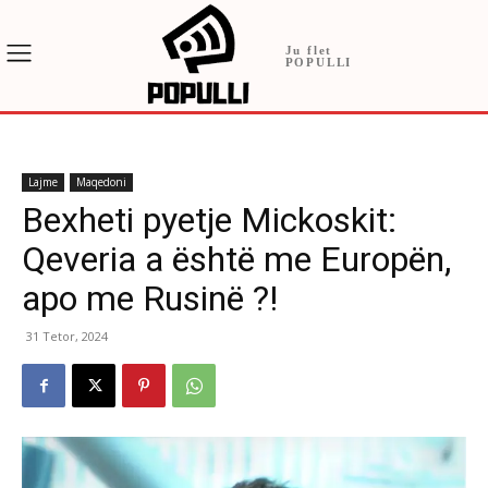
Ju flet
POPULLI
Lajme
Maqedoni
Bexheti pyetje Mickoskit:
Qeveria a është me Europën,
apo me Rusinë ?!
31 Tetor, 2024