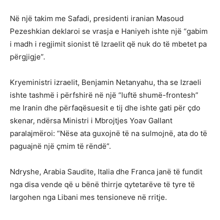
Në një takim me Safadi, presidenti iranian Masoud
Pezeshkian deklaroi se vrasja e Haniyeh ishte një “gabim
i madh i regjimit sionist të Izraelit që nuk do të mbetet pa
përgjigje”.
Kryeministri izraelit, Benjamin Netanyahu, tha se Izraeli
ishte tashmë i përfshirë në një “luftë shumë-frontesh”
me Iranin dhe përfaqësuesit e tij dhe ishte gati për çdo
skenar, ndërsa Ministri i Mbrojtjes Yoav Gallant
paralajmëroi: “Nëse ata guxojnë të na sulmojnë, ata do të
paguajnë një çmim të rëndë”.
Ndryshe, Arabia Saudite, Italia dhe Franca janë të fundit
nga disa vende që u bënë thirrje qytetarëve të tyre të
largohen nga Libani mes tensioneve në rritje.