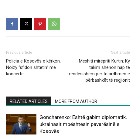
Previous article
Next article
Policia e Kosovës e kërkon,
Mexhiti mirëpriti Kurtin: Ky
Noizy “sfidon shtetin” me
takim shënon hap të
koncerte
rëndësishëm për të ardhmen e
përbashkët të regjionit
RELATED ARTICLES
MORE FROM AUTHOR
Goncharenko: Është gabim diplomatik,
ukrainasit mbështesin pavarësinë e
Kosovës