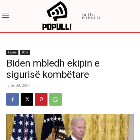
Ju flet
POPULLI
Lajme
Botë
Biden mbledh ekipin e
sigurisë kombëtare
5 Gusht, 2024