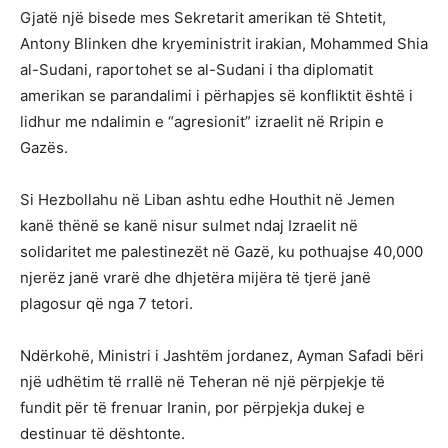
Gjatë një bisede mes Sekretarit amerikan të Shtetit,
Antony Blinken dhe kryeministrit irakian, Mohammed Shia
al-Sudani, raportohet se al-Sudani i tha diplomatit
amerikan se parandalimi i përhapjes së konfliktit është i
lidhur me ndalimin e “agresionit” izraelit në Rripin e
Gazës.
Si Hezbollahu në Liban ashtu edhe Houthit në Jemen
kanë thënë se kanë nisur sulmet ndaj Izraelit në
solidaritet me palestinezët në Gazë, ku pothuajse 40,000
njerëz janë vrarë dhe dhjetëra mijëra të tjerë janë
plagosur që nga 7 tetori.
Ndërkohë, Ministri i Jashtëm jordanez, Ayman Safadi bëri
një udhëtim të rrallë në Teheran në një përpjekje të
fundit për të frenuar Iranin, por përpjekja dukej e
destinuar të dështonte.