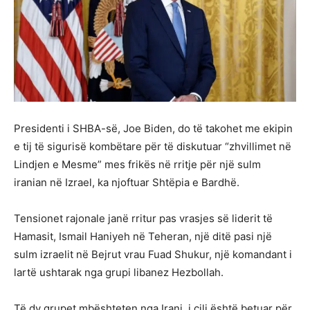
Presidenti i SHBA-së, Joe Biden, do të takohet me ekipin
e tij të sigurisë kombëtare për të diskutuar “zhvillimet në
Lindjen e Mesme” mes frikës në rritje për një sulm
iranian në Izrael, ka njoftuar Shtëpia e Bardhë.
Tensionet rajonale janë rritur pas vrasjes së liderit të
Hamasit, Ismail Haniyeh në Teheran, një ditë pasi një
sulm izraelit në Bejrut vrau Fuad Shukur, një komandant i
lartë ushtarak nga grupi libanez Hezbollah.
Të dy grupet mbështeten nga Irani, i cili është betuar për