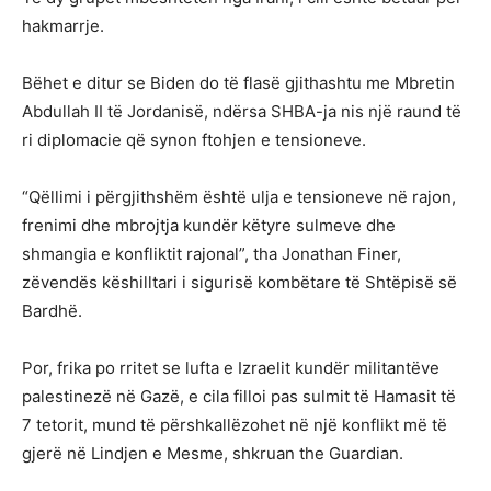
hakmarrje.
Bëhet e ditur se Biden do të flasë gjithashtu me Mbretin
Abdullah II të Jordanisë, ndërsa SHBA-ja nis një raund të
ri diplomacie që synon ftohjen e tensioneve.
“Qëllimi i përgjithshëm është ulja e tensioneve në rajon,
frenimi dhe mbrojtja kundër këtyre sulmeve dhe
shmangia e konfliktit rajonal”, tha Jonathan Finer,
zëvendës këshilltari i sigurisë kombëtare të Shtëpisë së
Bardhë.
Por, frika po rritet se lufta e Izraelit kundër militantëve
palestinezë në Gazë, e cila filloi pas sulmit të Hamasit të
7 tetorit, mund të përshkallëzohet në një konflikt më të
gjerë në Lindjen e Mesme, shkruan the Guardian.