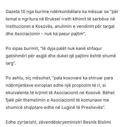
Gazeta 10 nga burime ndërkombëtare ka mësuar se “për
temat e ngritura në Bruksel rreth kthimit të serbëve në
institucionet e Kosovës, anulimin e vendimit për targat
dhe Asociacionin – nuk ka pasur pajtim”.
Po sipas burimit, “të dyja palët nuk kanë shfaqur
gatishmëri për asgjë dhe duket që pajtimi është shumë
larg”.
Po ashtu, siç mësohet, “pala kosovare ka shtruar para
ndërmjetësve evropian edhe një propozim të ri, si
ekuivalente të krjimit të Asociacionit në Kosovë. Bëhet
fjalë për themelimin e Asociacionit të komunave me
shumicë shqiptare edhe në Luginë të Preshevës”.
Edhe zyrtarisht, zëvendëskryeministri Besnik Bislimi