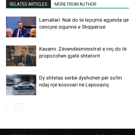
RELATED ARTICLES
MORE FROM AUTHOR
Lamallari: Nuk do të lejojmë agjenda që
cenojnë sigurinë e Shqipërisë
Kasami: Zëvendësministrat e rinj do të
propozohen gjatë shtatorit
Dy shtetas serbë dyshohen për su’lm
ndaj një kosovari në Leposaviq