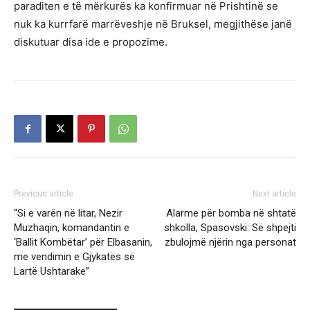
paraditen e të mërkurës ka konfirmuar në Prishtinë se
nuk ka kurrfarë marrëveshje në Bruksel, megjithëse janë
diskutuar disa ide e propozime.
Previous article
Next article
“Si e varën në litar, Nezir
Alarme për bomba në shtatë
Muzhaqin, komandantin e
shkolla, Spasovski: Së shpejti
‘Ballit Kombëtar’ për Elbasanin,
zbulojmë njërin nga personat
me vendimin e Gjykatës së
Lartë Ushtarake”