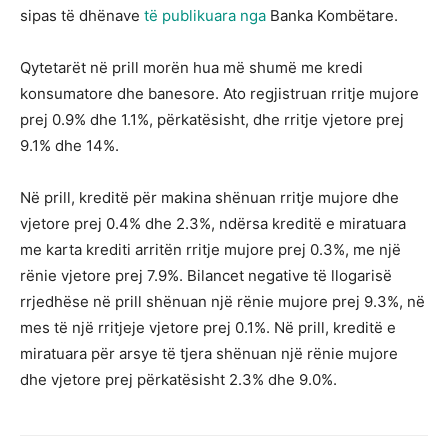
sipas të dhënave
të publikuara nga
Banka Kombëtare.
Qytetarët në prill morën hua më shumë me kredi
konsumatore dhe banesore. Ato regjistruan rritje mujore
prej 0.9% dhe 1.1%, përkatësisht, dhe rritje vjetore prej
9.1% dhe 14%.
Në prill, kreditë për makina shënuan rritje mujore dhe
vjetore prej 0.4% dhe 2.3%, ndërsa kreditë e miratuara
me karta krediti arritën rritje mujore prej 0.3%, me një
rënie vjetore prej 7.9%. Bilancet negative të llogarisë
rrjedhëse në prill shënuan një rënie mujore prej 9.3%, në
mes të një rritjeje vjetore prej 0.1%. Në prill, kreditë e
miratuara për arsye të tjera shënuan një rënie mujore
dhe vjetore prej përkatësisht 2.3% dhe 9.0%.