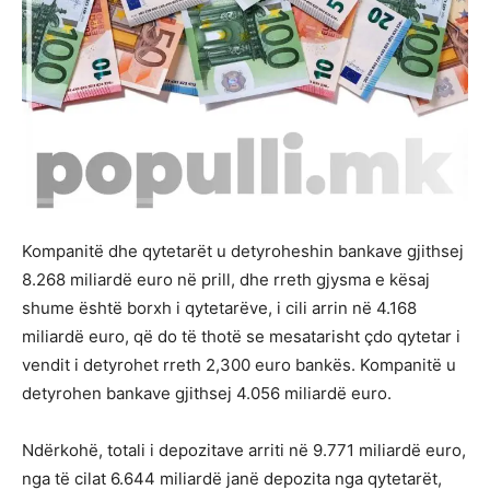
Kompanitë dhe qytetarët u detyroheshin bankave gjithsej
8.268 miliardë euro në prill, dhe rreth gjysma e kësaj
shume është borxh i qytetarëve, i cili arrin në 4.168
miliardë euro, që do të thotë se mesatarisht çdo qytetar i
vendit i detyrohet rreth 2,300 euro bankës. Kompanitë u
detyrohen bankave gjithsej 4.056 miliardë euro.
Ndërkohë, totali i depozitave arriti në 9.771 miliardë euro,
nga të cilat 6.644 miliardë janë depozita nga qytetarët,