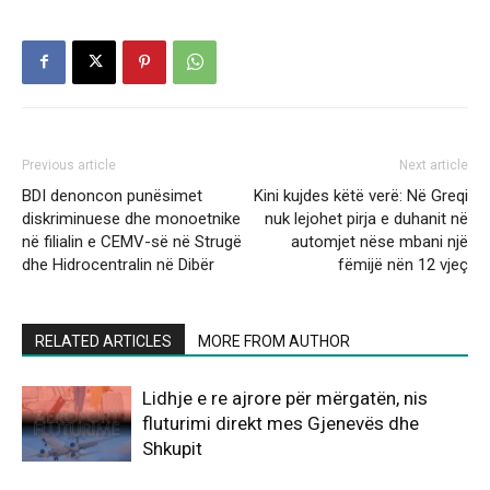
Previous article
Next article
BDI denoncon punësimet
Kini kujdes këtë verë: Në Greqi
diskriminuese dhe monoetnike
nuk lejohet pirja e duhanit në
në filialin e CEMV-së në Strugë
automjet nëse mbani një
dhe Hidrocentralin në Dibër
fëmijë nën 12 vjeç
RELATED ARTICLES
MORE FROM AUTHOR
Lidhje e re ajrore për mërgatën, nis
fluturimi direkt mes Gjenevës dhe
Shkupit