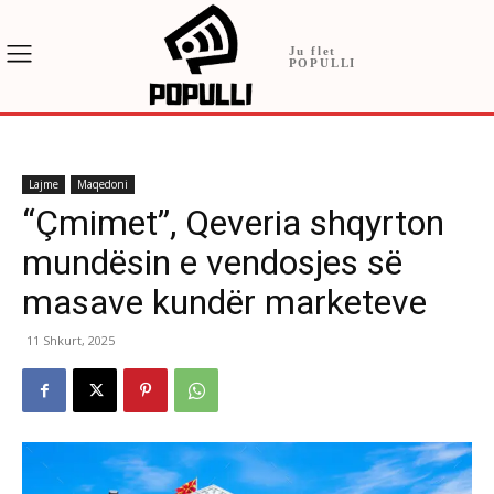
Ju flet
POPULLI
Lajme
Maqedoni
“Çmimet”, Qeveria shqyrton
mundësin e vendosjes së
masave kundër marketeve
11 Shkurt, 2025