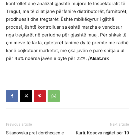
kontrollet dhe analizat gjashtë mujore të Inspektoratit të
Tregut, me të cilat janë përfshirë distributorët, furnitorët,
prodhuesit dhe tregtarët. Është mbikëqyrur i gjithë
procesi, është kontrolluar sa është marzha e vendosur
nga tregtarët në periudhë për gjashtë muaj. Për shkak të
çmimeve të larta, qytetarët tanimë dy të premte me radhë
kanë bojkotuar marketet, me çka javën e parë shitja u ul
për 46% ndërsa javën e dytë për 22%. /
Alsat.mk
Previous article
Next article
Siljanovska pret dorëheqjen e
Kurti: Kosova ngjitet për 10