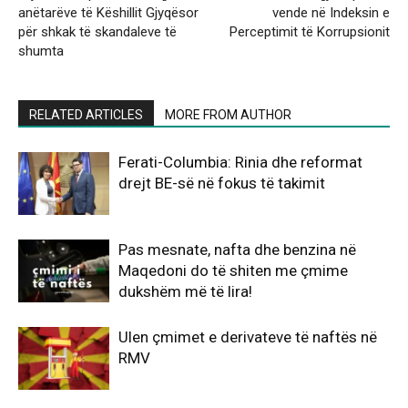
anëtarëve të Këshillit Gjyqësor
vende në Indeksin e
për shkak të skandaleve të
Perceptimit të Korrupsionit
shumta
RELATED ARTICLES
MORE FROM AUTHOR
Ferati-Columbia: Rinia dhe reformat
drejt BE-së në fokus të takimit
Pas mesnate, nafta dhe benzina në
Maqedoni do të shiten me çmime
dukshëm më të lira!
Ulen çmimet e derivateve të naftës në
RMV