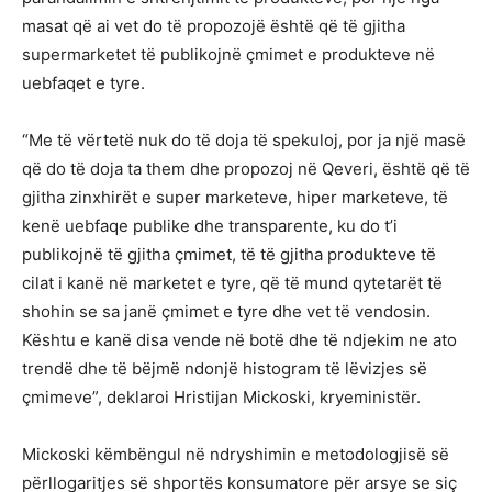
masat që ai vet do të propozojë është që të gjitha
supermarketet të publikojnë çmimet e produkteve në
uebfaqet e tyre.
“Me të vërtetë nuk do të doja të spekuloj, por ja një masë
që do të doja ta them dhe propozoj në Qeveri, është që të
gjitha zinxhirët e super marketeve, hiper marketeve, të
kenë uebfaqe publike dhe transparente, ku do t’i
publikojnë të gjitha çmimet, të të gjitha produkteve të
cilat i kanë në marketet e tyre, që të mund qytetarët të
shohin se sa janë çmimet e tyre dhe vet të vendosin.
Kështu e kanë disa vende në botë dhe të ndjekim ne ato
trendë dhe të bëjmë ndonjë histogram të lëvizjes së
çmimeve”, deklaroi Hristijan Mickoski, kryeministër.
Mickoski këmbëngul në ndryshimin e metodologjisë së
përllogaritjes së shportës konsumatore për arsye se siç