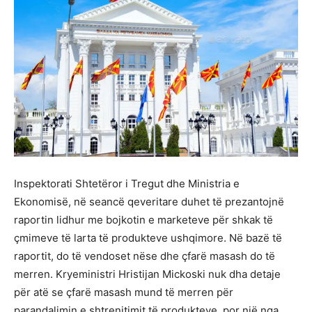
Inspektorati Shtetëror i Tregut dhe Ministria e
Ekonomisë, në seancë qeveritare duhet të prezantojnë
raportin lidhur me bojkotin e marketeve për shkak të
çmimeve të larta të produkteve ushqimore. Në bazë të
raportit, do të vendoset nëse dhe çfarë masash do të
merren. Kryeministri Hristijan Mickoski nuk dha detaje
për atë se çfarë masash mund të merren për
parandalimin e shtrenjtimit të produkteve, por një nga