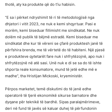
thotë, aty ka produkte që do t’iu habisin.
“E sa i përket ndryshimit të ri të metodologjisë nga
dhjetori i vitit 2023, ne nuk e kemi shqyrtuar. Pasi e
morëm, kemi biseduar fillimisht me sindikatat. Ne nuk
dolëm në publik të bëjmë estradë. Kemi biseduar me
sindikatat dhe kur të vëreni se çfarë produktesh janë të
përfshira brenda, me të vërtetë do të habiteni. Një pjesë
e produkteve qytetarët fare nuk i shfrytëzojnë, apo nuk i
shfrytëzojnë në atë sasi. Unë nuk e di se sa do të ishte
shporta reale konsumatore, mund të jetë edhe më e
madhe”, tha Hristijan Mickoski, kryeministër.
Përpos marketet, temë diskutimi do të jenë edhe
operatorë të tjerë ekonomikë sikurse barnatore dhe
dyqane për teknikë të bardhë. Sipas paralajmërimeve,
deri në fund të javës së kaluar duhej të përfundonin