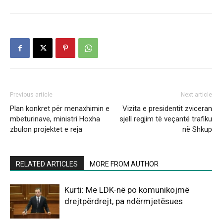
Previous article
Next article
Plan konkret për menaxhimin e
Vizita e presidentit zviceran
mbeturinave, ministri Hoxha
sjell regjim të veçantë trafiku
zbulon projektet e reja
në Shkup
RELATED ARTICLES
MORE FROM AUTHOR
Kurti: Me LDK-në po komunikojmë
drejtpërdrejt, pa ndërmjetësues