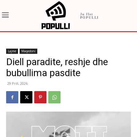
Ju flet
POPULLI
Lajme
Maqedoni
Diell paradite, reshje dhe
bubullima pasdite
29 Prill, 2026